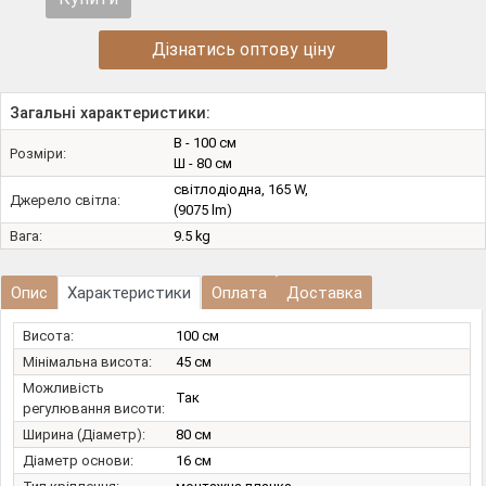
Дізнатись оптову ціну
Загальні характеристики:
В - 100 см
Розміри:
Ш - 80 см
світлодіодна, 165 W,
Джерело світла:
(9075 lm)
Вага:
9.5 kg
Опис
Характеристики
Оплата
Доставка
Висота:
100 см
Мінімальна висота:
45 см
Можливість
Так
регулювання висоти:
Ширина (Діаметр):
80 см
Діаметр основи:
16 см