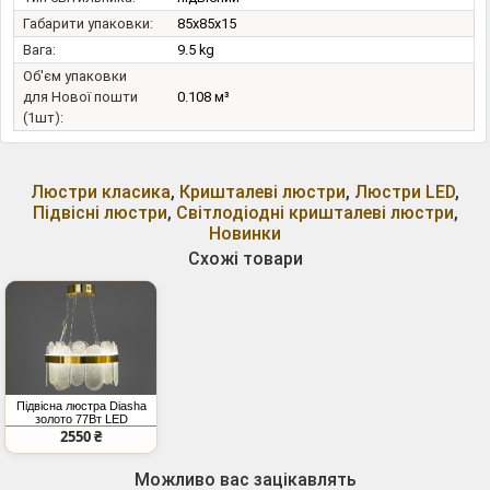
Габарити упаковки:
85x85x15
Вага:
9.5 kg
Об'єм упаковки
для Нової пошти
0.108 м³
(1шт):
Люстри класика
,
Кришталеві люстри
,
Люстри LED
,
Підвісні люстри
,
Світлодіодні кришталеві люстри
,
Новинки
Схожі товари
Підвісна люстра Diasha
золото 77Вт LED
кришталь
2550 ₴
Можливо вас зацікавлять