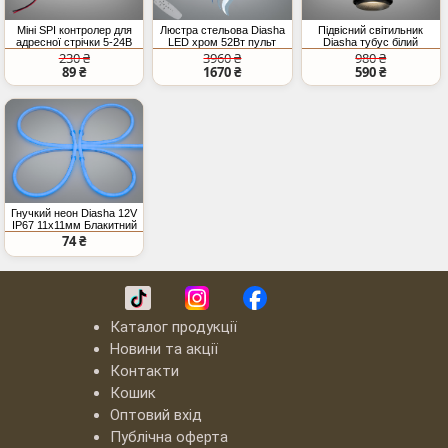
Міні SPI контролер для
Люстра стельова Diasha
Підвісний світильник
адресної стрічки 5-24В
LED хром 52Вт пульт
Diasha тубус білий
чорний GU10
230 ₴
3960 ₴
980 ₴
89 ₴
1670 ₴
590 ₴
Гнучкий неон Diasha 12V
IP67 11x11мм Блакитний
74 ₴
Каталог продукції
Новини та акції
Контакти
Кошик
Оптовий вхід
Публічна оферта