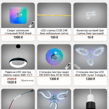
Смарт світильник
LED стрічка COB 24В
Конектор кутовий 2pin
стельовий RGB білий
3мм нейтральне світло
стрічка 5мм прозорий
80Вт BT
IP20
SMD COB
1990 ₴
100 ₴
16 ₴
Підвісна LED люстра
Стельова люстра смарт
Стельова люстра LED
Diasha чорна 36Вт CCT
DB-8303 біла 45 Вт RGB
біла 50Вт пульт 3 модулі
Bluetooth колонка TUYA
2560 ₴
1300 ₴
1260 ₴
Обрати колір
пульт
1920 ₴