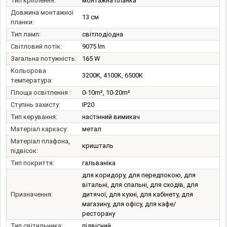
Тип кріплення:
монтажна планка
Довжина монтажної
13 см
планки:
Тип ламп:
світлодіодна
Світловий потік:
9075 lm
Загальна потужність:
165 W
Кольорова
3200K, 4100K, 6500K
температура:
Площа освітлення :
0-10m², 10-20m²
Ступінь захисту:
IP20
Тип керування:
настінний вимикач
Матеріал каркасу:
метал
Матеріал плафона,
кришталь
підвісок:
Тип покриття:
гальваніка
для коридору, для передпокою, для
вітальні, для спальні, для сходів, для
Призначення:
дитячої, для кухні, для кабінету, для
магазину, для офісу, для кафе/
ресторану
Тип світильника:
підвісний