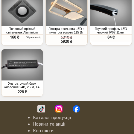
Точковий врізний
Люстра стельова LED з
Гнучкий профіль LED
світильник Aluminium
пультом золото 115 Вт
чорний IP67 11мм
чорний MR16 IP20
20 м²
двокамерний (ціна за 1
160 ₴
6310 ₴
84 ₴
Обрати колір
метр)
5920 ₴
Ультратонкий блок
живлення 24В, 25Вт, 1А,
герметичний
228 ₴
Каталог продукції
Новини та акції
Контакти