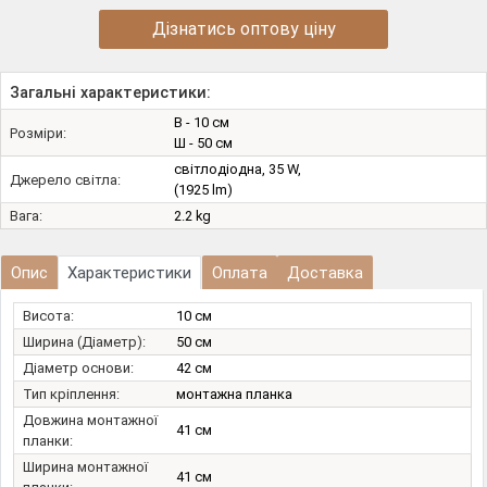
Дізнатись оптову ціну
Загальні характеристики:
В - 10 см
Розміри:
Ш - 50 см
світлодіодна, 35 W,
Джерело світла:
(1925 lm)
Вага:
2.2 kg
Опис
Характеристики
Оплата
Доставка
Висота:
10 см
Ширина (Діаметр):
50 см
Діаметр основи:
42 см
Тип кріплення:
монтажна планка
Довжина монтажної
41 см
планки:
Ширина монтажної
41 см