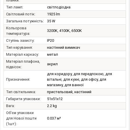
планки:
Тип ламп:
світлодіодна
Світловий потік:
1925 lm
Загальна потужність:
35 W
Кольорова
3200K, 4100K, 6500K
температура:
Ступінь захисту:
IP20
Тип керування:
настінний вимикач
Матеріал каркасу:
метал
Матеріал плафона,
акрил
підвісок:
для коридору, для передпокою, для
Призначення:
вітальні, для кухні, для офісу, для
магазину, для ванної
Тип світильника:
пристельовий, настінний
Габарити упаковки:
51x51x12
Вага:
2.2 kg
Об'єм упаковки
для Нової пошти
0.037 м³
(1шт):