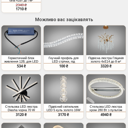
біла 41Вт до 7м²
2340 ₴
1710 ₴
Можливо вас зацікавлять
Герметичний блок
Гнучкий профіль для
Підвісна люстра Гліцинія
живлення 12В, для LED
LED стрічки, під
золото 4xE14 до 8 м²
стрічки, 80Вт, 6,66А
штукатурку (ціна за 3
534 ₴
100 ₴
3320 ₴
метри)
Стельова LED люстра
Підвісний світильник
Стельова LED люстра
Diasha чорна 70 W
LED 5 куль золото 16W
хром 280 Вт з пультом
CCT
3120 ₴
3170 ₴
4940 ₴