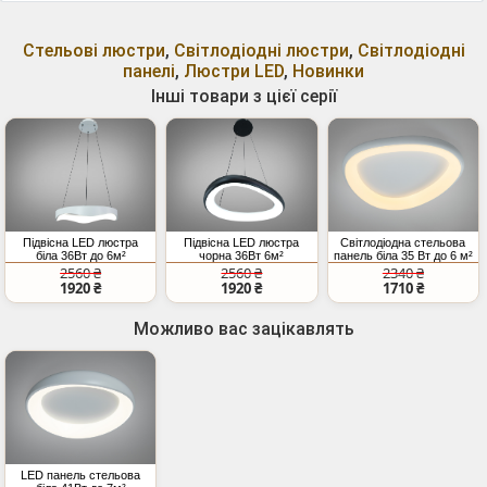
Стельові люстри
,
Світлодіодні люстри
,
Світлодіодні
панелі
,
Люстри LED
,
Новинки
Інші товари з цієї серії
Підвісна LED люстра
Підвісна LED люстра
Світлодіодна стельова
біла 36Вт до 6м²
чорна 36Вт 6м²
панель біла 35 Вт до 6 м²
2560 ₴
2560 ₴
2340 ₴
1920 ₴
1920 ₴
1710 ₴
Можливо вас зацікавлять
LED панель стельова