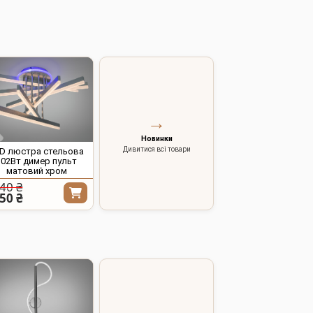
→
Новинки
Дивитися всі товари
D люстра стельова
102Вт димер пульт
матовий хром
40 ₴
50 ₴