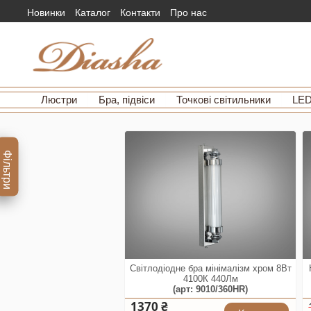
Новинки
Каталог
Контакти
Про нас
Люстри
Бра, підвіси
Точкові світильники
LED
Фільтри
Світлодіодне бра мінімалізм хром 8Вт
4100К 440Лм
(арт: 9010/360HR)
1370 ₴