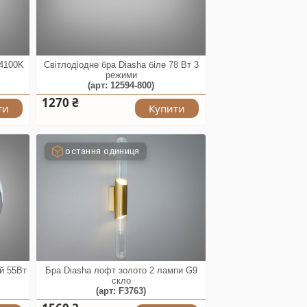
 4100K
Світлодіодне бра Diasha біле 78 Вт 3
режими
(арт: 12594-800)
1270 ₴
ти
Купити
остання одиниця
ий 55Вт
Бра Diasha лофт золото 2 лампи G9
скло
(арт: F3763)