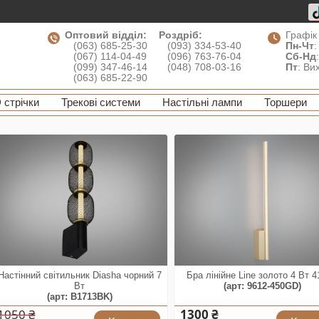
Оптовий відділ:
Роздріб:
Графік
(063) 685-25-30
(093) 334-53-40
Пн-Чт
:
(067) 114-04-49
(096) 763-76-04
Сб-Нд
(099) 347-46-14
(048) 708-03-16
Пт
: Ви
(063) 685-22-90
 стрічки
Трекові системи
Настільні лампи
Торшери
Настінний світильник Diasha чорний 7
Бра лінійне Line золото 4 Вт 
Вт
(арт: 9612-450GD)
(арт: B1713BK)
1050 ₴
1300 ₴