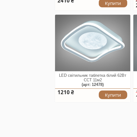
2410 ₴
Купити
LED світильник таблетка білий 62Вт
CCT 11м2
(арт: 12478)
1210 ₴
Купити