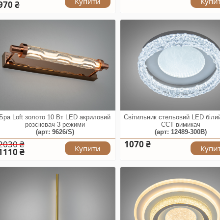
Купити
Купи
970 ₴
Бра Loft золото 10 Вт LED акриловий
Світильник стельовий LED біли
розсіювач 3 режими
CCT вимикач
(арт: 9626/S)
(арт: 12489-300B)
2030 ₴
1070 ₴
Купити
Купи
1110 ₴