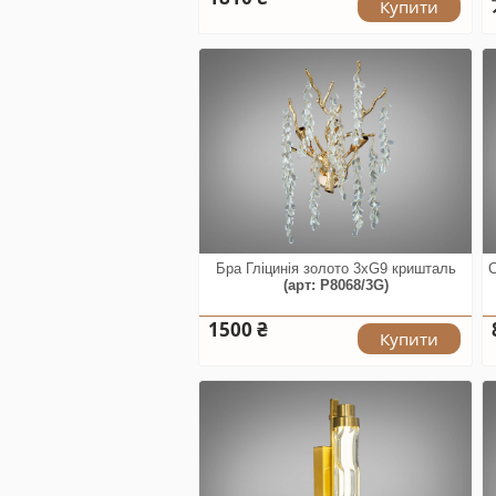
Купити
Бра Гліцинія золото 3xG9 кришталь
С
(арт: P8068/3G)
1500 ₴
Купити