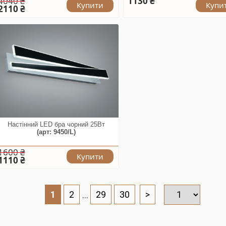
4040 ₴
1130 ₴
Купити
Купи
2110 ₴
Настінний LED бра чорний 25Вт
(арт: 9450/L)
1600 ₴
Купити
1110 ₴
1
2
...
29
30
>