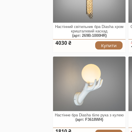
Настінний світильник бра Diasha хром
кришталевий каскад
(арт: 269B-1000HR)
4030 ₴
Купити
Настінне бра Diasha біле рука з кулею
(арт: F3618WH)
1810 ₴