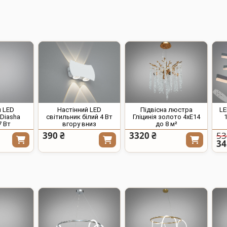
 LED
Настінний LED
Підвісна люстра
LE
 Diasha
світильник білий 4 Вт
Гліцинія золото 4xE14
7 Вт
вгору вниз
до 8 м²
390 ₴
3320 ₴
53
34