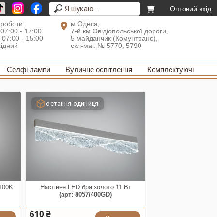
Оптовий вхід
 роботи:
м.Одеса,
 07:00 - 17:00
7-й км Овідіопольської дороги,
: 07:00 - 15:00
5 майданчик (Комунтранс),
хідний
скл-маг. № 5770, 5790
Селфі лампи
Вуличне освітлення
Комплектуючі
остання одиниця
4100K
Настінне LED бра золото 11 Вт
(арт: 8057/400GD)
610 ₴