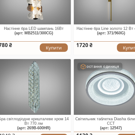
Настінне бра LED шампань 16Вт
Настінне бра Line золото 12 Вт
(арт: MB2511/300CG)
(арт: 371/960G)
780 ₴
1720 ₴
Купити
Купи
остання одиниця
Бра світлодіодне кришталеве хром 14
Світильник таблетка Diasha біл
Вт 770 лм
CCT
(арт: 269B-600HR)
(арт: 12547)