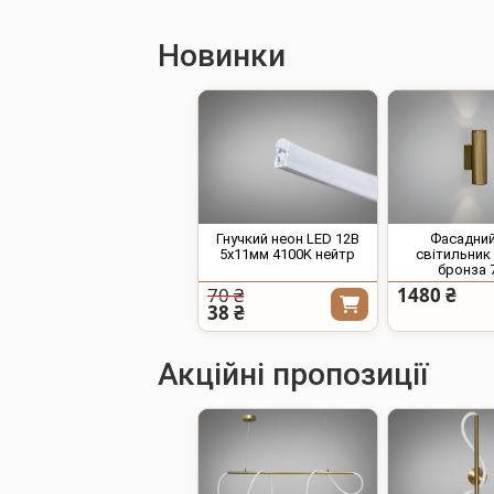
Новинки
Гнучкий неон LED 12В
Фасадний
5x11мм 4100K нейтр
світильник
бронза 
70 ₴
1480 ₴
38 ₴
Акційні пропозиції