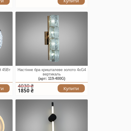
ти
Купити
й 45Вт
Настінне бра кришталеве золото 4xG4
вертикаль
(арт: 119-400G)
4030 ₴
ти
Купити
1850 ₴