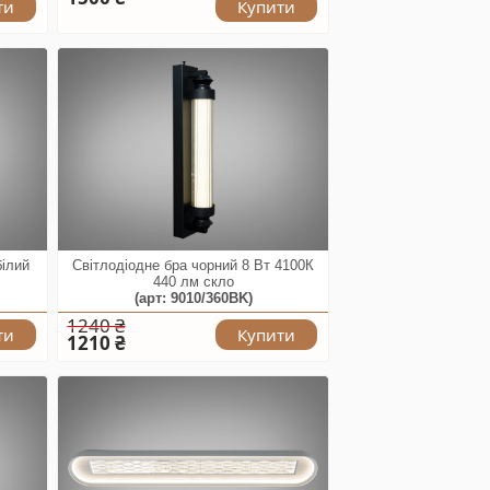
ти
Купити
білий
Світлодіодне бра чорний 8 Вт 4100К
440 лм скло
(арт: 9010/360BK)
1240 ₴
ти
Купити
1210 ₴