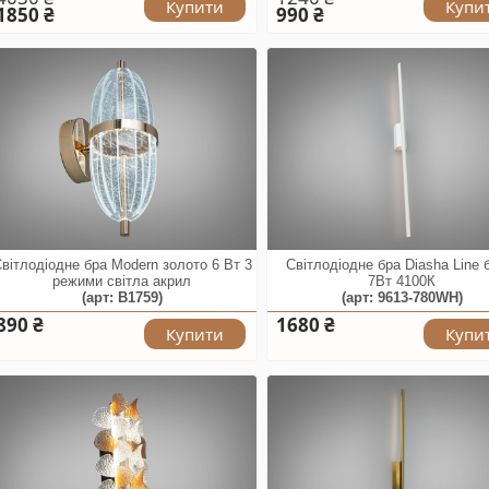
Купити
Купи
1850 ₴
990 ₴
вітлодіодне бра Modern золото 6 Вт 3
Світлодіодне бра Diasha Line 
режими світла акрил
7Вт 4100К
(арт: B1759)
(арт: 9613-780WH)
890 ₴
1680 ₴
Купити
Купи