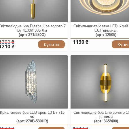
Світлодіодне бра Diasha Line золото 7
Світильник-таблетка LED білий
Вт 4100K 385 Лм
CCT вимикач
(арт: 371/580G)
(арт: 12505)
1300 ₴
1130 ₴
Купити
Купи
1210 ₴
Кришталеве бра LED хром 13 Вт 715
Світлодіодне бра Line золото 1
лм
режими
(арт: 270B-530HR)
(арт: 365/400)
4030 ₴
1240 ₴