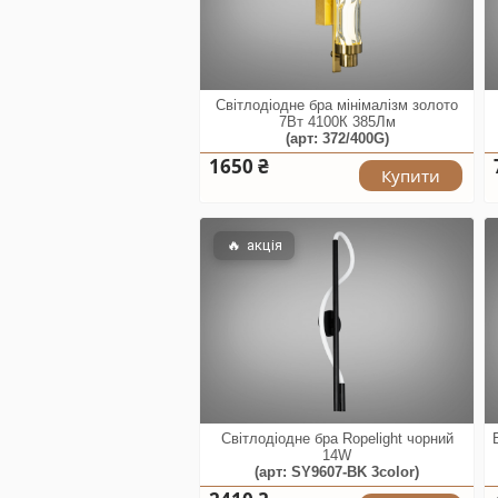
Світлодіодне бра мінімалізм золото
7Вт 4100К 385Лм
(арт: 372/400G)
1650 ₴
Купити
🔥
акція
Світлодіодне бра Ropelight чорний
14W
(арт: SY9607-BK 3color)