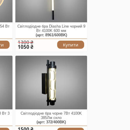
 54 Вт
Світлодіодне бра Diasha Line чорний 9
Вт 4100K 600 мм
(арт: 8961/600BK)
1300 ₴
ти
Купити
1050 ₴
0 Вт 3
Світлодіодне бра чорне 7Вт 4100K
385Лм скло
(арт: 372/400BK)
1500 ₴