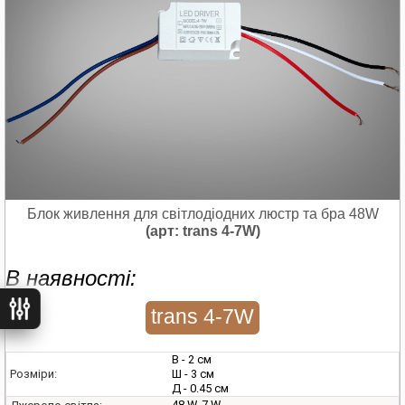
Блок живлення для світлодіодних люстр та бра 48W
(арт: trans 4-7W)
В наявності:
ьтри
trans 4-7W
В - 2 см
Ш - 3 см
Розміри:
Д - 0.45 см
48 W, 7 W