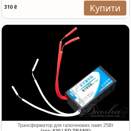
Купити
310 ₴
Трансформатор для галогенових ламп 25Вт
(арт: 620 LED TRANS)