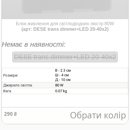
Блок живлення для світлодіодних люстр 80W
(арт: DESE trans dimmer+LED 20-40x2)
Немає в наявності:
DESE trans dimmer+LED 20-40x2
В - 2.3 см
Ш - 4 см
Розміри:
Д - 10 см
80 W
Джерело світла:
0.07 kg
Вага:
Обрати колір
290 ₴