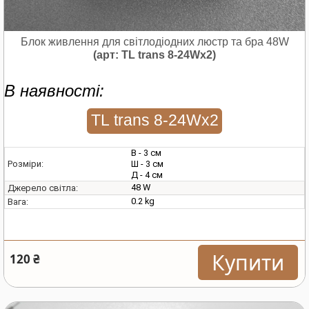
Блок живлення для світлодіодних люстр та бра 48W
(арт: TL trans 8-24Wx2)
В наявності:
TL trans 8-24Wx2
В - 3 см
Ш - 3 см
Розміри:
Д - 4 см
48 W
Джерело світла:
0.2 kg
Вага:
Купити
120 ₴