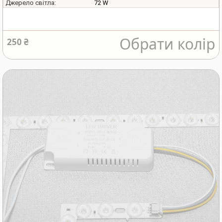
72 W
Джерело світла:
Обрати колір
250 ₴