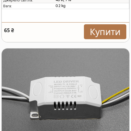
Джерело світла:
0.2 kg
Вага:
Купити
65 ₴