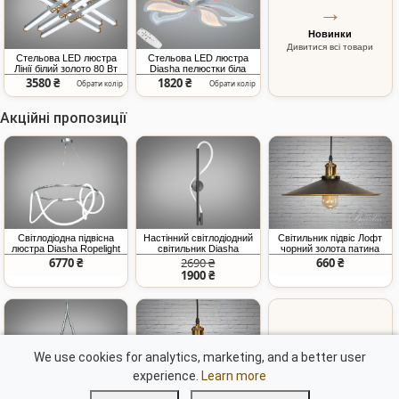
→
Новинки
Дивитися всі товари
Стельова LED люстра
Стельова LED люстра
Лінії білий золото 80 Вт
Diasha пелюстки біла
78W
3580 ₴
1820 ₴
Обрати колір
Обрати колір
Акційні пропозиції
Світлодіодна підвісна
Настінний світлодіодний
Світильник підвіс Лофт
люстра Diasha Ropelight
світильник Diasha
чорний золота патина
хром 32Вт
Ropelight чорний хром 14
E27 36 см
6770 ₴
2690 ₴
660 ₴
Вт
1900 ₴
→
We use cookies for analytics, marketing, and a better user
experience.
Learn more
Акційні пропозиції
Дивитися всі товари