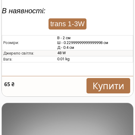
В наявності:
trans 1-3W
В - 2 см
Ш - 0.22999999999999998 см
Розміри:
Д - 0.4 см
48 W
Джерело світла:
0.01 kg
Вага:
Купити
65 ₴