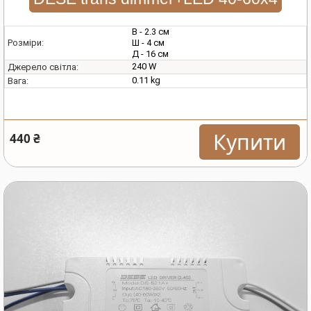
В - 2.3 см
Ш - 4 см
Розміри:
Д - 16 см
240 W
Джерело світла:
0.11 kg
Вага:
Купити
440 ₴