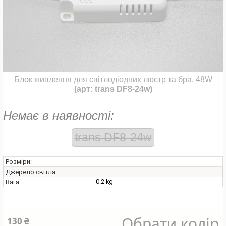
Блок живлення для світлодіодних люстр та бра, 48W
(арт: trans DF8-24w)
Немає в наявності:
trans DF8-24w
Розміри:
Джерело світла:
0.2 kg
Вага:
Обрати колір
130 ₴