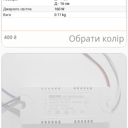
Д - 16 см
160 W
Джерело світла:
0.11 kg
Вага:
Обрати колір
400 ₴