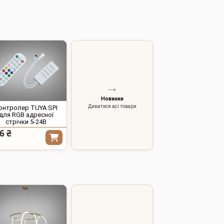
→
Новинки
Дивитися всі товари
онтролер TUYA SPI
для RGB адресної
стрічки 5-24В
6 ₴