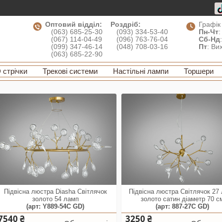
Оптовий відділ:
Роздріб:
Графік
(063) 685-25-30
(093) 334-53-40
Пн-Чт
:
(067) 114-04-49
(096) 763-76-04
Сб-Нд
(099) 347-46-14
(048) 708-03-16
Пт
: Ви
(063) 685-22-90
 стрічки
Трекові системи
Настільні лампи
Торшери
Підвісна люстра Diasha Світлячок
Підвісна люстра Світлячок 27
золото 54 ламп
золото сатин діаметр 70 с
(арт: Y889-54C GD)
(арт: 887-27C GD)
7540 ₴
3250 ₴