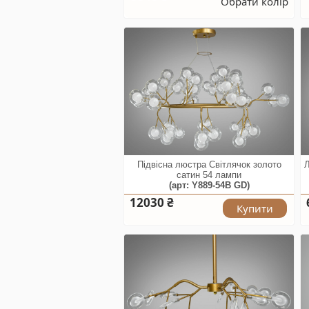
Обрати колір
Підвісна люстра Світлячок золото
Л
сатин 54 лампи
(арт: Y889-54B GD)
12030 ₴
Купити