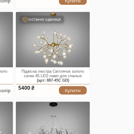
колір
Купити
остання одиниця
лото
Підвісна люстра Світлячок золото
л
сатин 45 LED ламп для спальні
(арт: 887-45C GD)
5400 ₴
колір
Купити