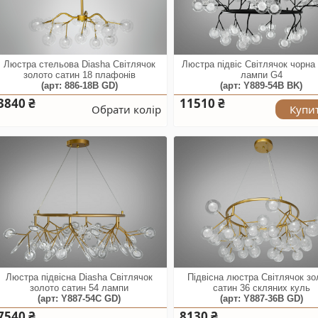
Люстра стельова Diasha Світлячок
Люстра підвіс Світлячок чорна
золото сатин 18 плафонів
лампи G4
(арт: 886-18B GD)
(арт: Y889-54B BK)
3840 ₴
11510 ₴
Обрати колір
Купи
Люстра підвісна Diasha Світлячок
Підвісна люстра Світлячок зо
золото сатин 54 лампи
сатин 36 скляних куль
(арт: Y887-54C GD)
(арт: Y887-36B GD)
7540 ₴
8130 ₴