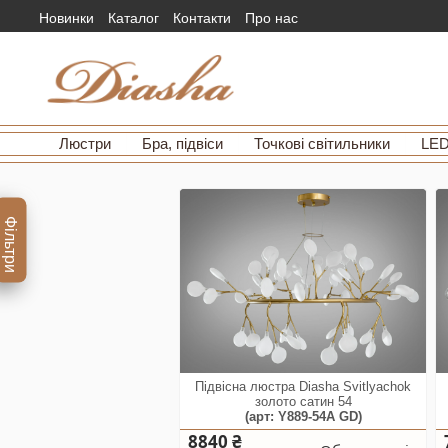
Новинки
Каталог
Контакти
Про нас
Люстри
Бра, підвіси
Точкові світильники
LED
Фільтри
Підвісна люстра Diasha Svitlyachok
золото сатин 54
(арт: Y889-54A GD)
8840 ₴