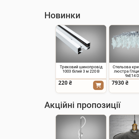
Новинки
Трековий шинопровід
Стельова кр
1003 білий 3 м 220 В
люстра Гліци
9xE14 
220 ₴
7930 ₴
Акційні пропозиції