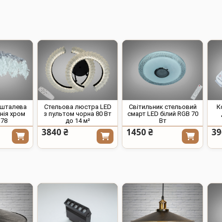
ишталева
Стельова люстра LED
Світильник стельовий
К
нія хром
з пультом чорна 80 Вт
смарт LED білий RGB 70
D78
до 14 м²
Вт
3840 ₴
1450 ₴
39