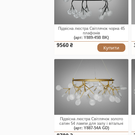
Підвісна люстра Світлячок чорна 45
плафонів
(арт: Y889-45B BK)
9560 ₴
Купити
Підвісна люстра Світлячок золото
сатин 54 лампи для залу і вітальні
(арт: Y887-54A GD)