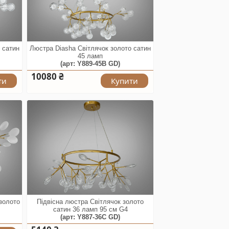
 сатин
Люстра Diasha Світлячок золото сатин
45 ламп
(арт: Y889-45B GD)
10080 ₴
ти
Купити
золото
Підвісна люстра Світлячок золото
сатин 36 ламп 95 см G4
(арт: Y887-36C GD)