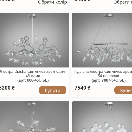
Обрати колір
Обрати 
Люстра Diasha Світлячок хром сатин
Підвісна люстра Світлячок хром
45 ламп
54 плафони
(арт: 886-45C SL)
(арт: Y887-54C SL)
5200 ₴
7540 ₴
Купити
Купи