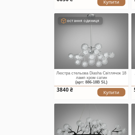
Купити
остання одиниця
Люстра стельова Diasha Світлячок 18
ламп хром сатин
(арт: 886-18B SL)
3840 ₴
Купити