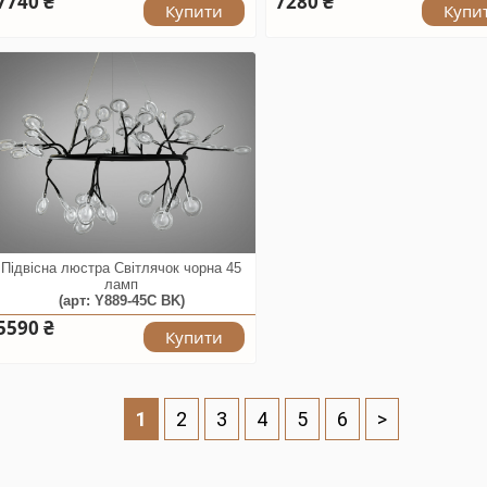
7740 ₴
7280 ₴
Купити
Купи
Підвісна люстра Світлячок чорна 45
ламп
(арт: Y889-45C BK)
5590 ₴
Купити
1
2
3
4
5
6
>