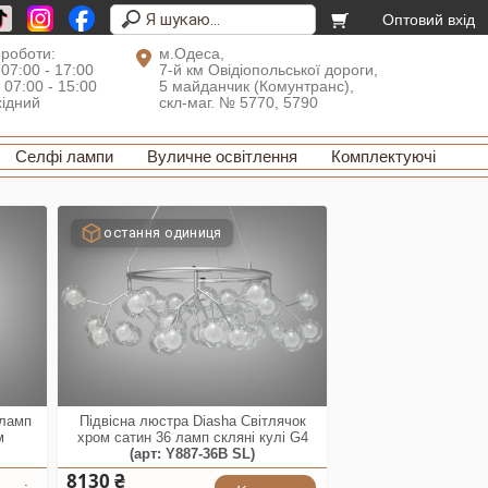
Оптовий вхід
 роботи:
м.Одеса,
 07:00 - 17:00
7-й км Овідіопольської дороги,
: 07:00 - 15:00
5 майданчик (Комунтранс),
хідний
скл-маг. № 5770, 5790
Селфі лампи
Вуличне освітлення
Комплектуючі
остання одиниця
 ламп
Підвісна люстра Diasha Світлячок
м
хром сатин 36 ламп скляні кулі G4
(арт: Y887-36B SL)
8130 ₴