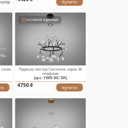
колір
Купити
остання одиниця
 сатин
Підвісна люстра Світлячок чорна 36
плафонів
(арт: Y889-36C BK)
4750 ₴
ти
Купити