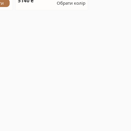
5140 ₴
ти
Обрати колір