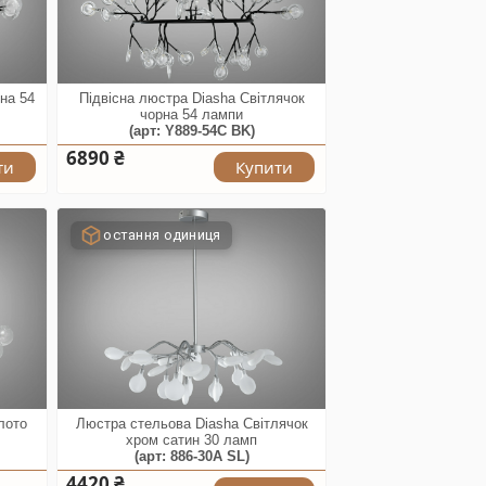
 на 54
Підвісна люстра Diasha Світлячок
чорна 54 лампи
(арт: Y889-54C BK)
6890 ₴
ти
Купити
остання одиниця
лото
Люстра стельова Diasha Світлячок
хром сатин 30 ламп
(арт: 886-30A SL)
4420 ₴