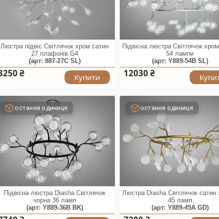
Люстра підвіс Світлячок хром сатин
Підвісна люстра Світлячок хром
27 плафонів G4
54 лампи
(арт: 887-27C SL)
(арт: Y889-54B SL)
3250 ₴
12030 ₴
Купити
Купи
остання одиниця
остання одиниця
Підвісна люстра Diasha Світлячок
Люстра Diasha Світлячок сатин 
чорна 36 ламп
45 ламп
(арт: Y889-36B BK)
(арт: Y889-45A GD)