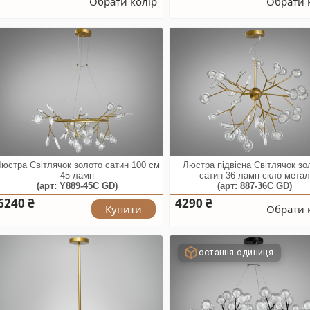
Обрати колір
Обрати 
юстра Світлячок золото сатин 100 см
Люстра підвісна Світлячок зо
45 ламп
сатин 36 ламп скло мета
(арт: Y889-45C GD)
(арт: 887-36C GD)
6240 ₴
4290 ₴
Купити
Обрати 
остання одиниця