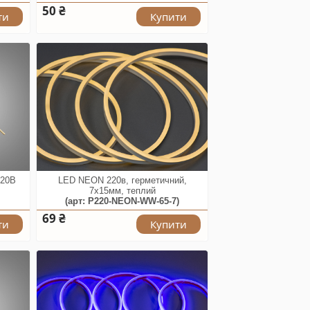
50 ₴
ти
Купити
220В
LED NEON 220в, герметичний,
7x15мм, теплий
(арт: P220-NEON-WW-65-7)
69 ₴
ти
Купити