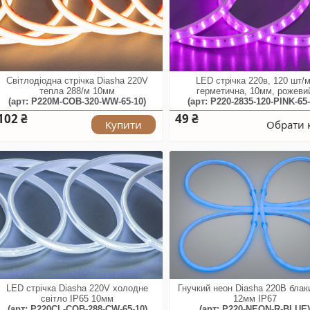
Світлодіодна стрічка Diasha 220V
LED стрічка 220в, 120 шт/м
тепла 288/м 10мм
герметична, 10мм, рожеви
(арт: P220M-COB-320-WW-65-10)
(арт: P220-2835-120-PINK-65-
102 ₴
49 ₴
Купити
Обрати 
LED стрічка Diasha 220V холодне
Гнучкий неон Diasha 220В блак
світло IP65 10мм
12мм IP67
(арт: P220CL-COB-288-CW-65-10)
(арт: P220-NEON-R-BLUE