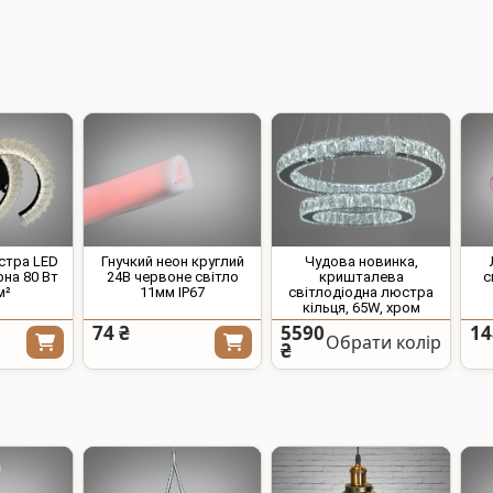
стра LED
Гнучкий неон круглий
Чудова новинка,
рна 80 Вт
24В червоне світло
кришталева
с
м²
11мм IP67
світлодіодна люстра
кільця, 65W, хром
74 ₴
5590
14
Обрати колір
₴