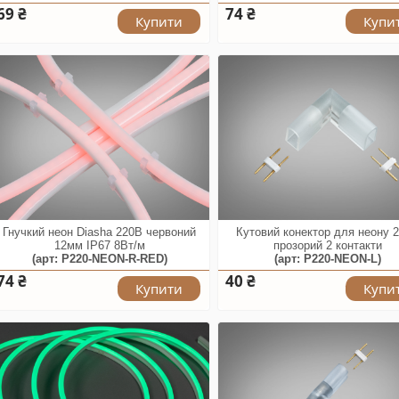
69 ₴
74 ₴
Купити
Купи
Гнучкий неон Diasha 220В червоний
Кутовий конектор для неону 
12мм IP67 8Вт/м
прозорий 2 контакти
(арт: P220-NEON-R-RED)
(арт: P220-NEON-L)
74 ₴
40 ₴
Купити
Купи