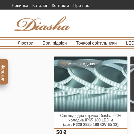
Новинки
Каталог
Контакти
Про нас
Люстри
Бра, підвіси
Точкові світильники
LED
остання одиниця
Фільтри
Світлодіодна стрічка Diasha 220V
холодна IP65 180 LED м
(арт: P220-2835-180-CW-65-12)
50 ₴