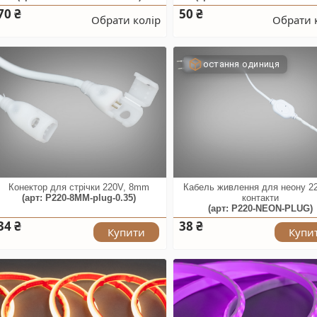
70 ₴
50 ₴
Обрати колір
Обрати 
остання одиниця
Конектор для стрічки 220V, 8mm
Кабель живлення для неону 2
(арт: P220-8MM-plug-0.35)
контакти
(арт: P220-NEON-PLUG)
34 ₴
38 ₴
Купити
Купи