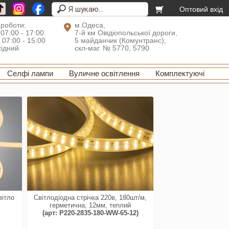
Оптовий вхід
 роботи:
м.Одеса,
 07:00 - 17:00
7-й км Овідіопольської дороги,
: 07:00 - 15:00
5 майданчик (Комунтранс),
хідний
скл-маг. № 5770, 5790
Селфі лампи
Вуличне освітлення
Комплектуючі
вітло
Світлодіодна стрічка 220в, 180шт/м,
герметична, 12мм, теплий
(арт: P220-2835-180-WW-65-12)