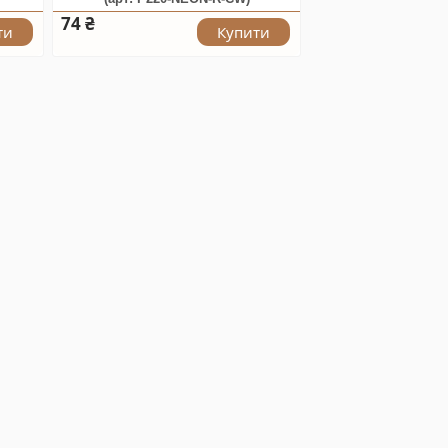
74 ₴
ти
Купити