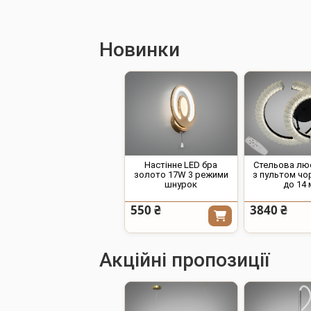
Новинки
Настінне LED бра
Стельова лю
золото 17W 3 режими
з пультом чо
шнурок
до 14 
550 ₴
3840 ₴
Акційні пропозиції