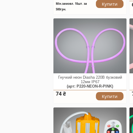
Купити
Мін.замовл. 10шт. за
500грн.
Гнучкий неон Diasha 220В бузковий
12мм IP67
(арт: P220-NEON-R-PINK)
74 ₴
Купити