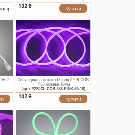
102 ₴
колір
Купити
20V 2
Світлодіодна стрічка Diasha 220В COB
IP65 рожева 10мм
(арт: P220CL-COB-288-PINK-65-10)
102 ₴
ти
Купити