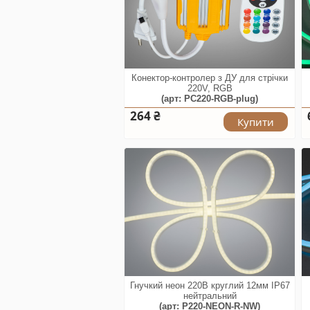
Конектор-контролер з ДУ для стрічки
220V, RGB
(арт: PC220-RGB-plug)
264 ₴
Купити
Гнучкий неон 220В круглий 12мм IP67
нейтральний
(арт: P220-NEON-R-NW)