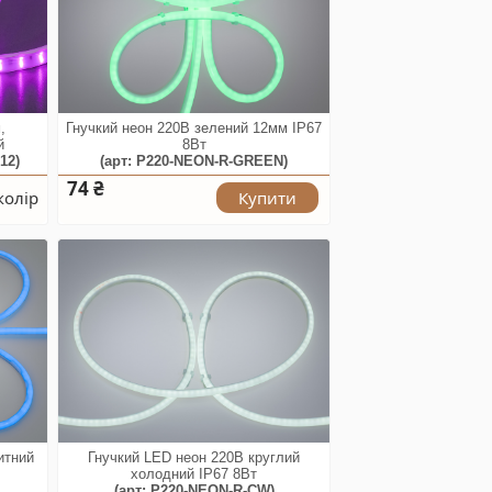
,
Гнучкий неон 220В зелений 12мм IP67
й
8Вт
12)
(арт: P220-NEON-R-GREEN)
74 ₴
колір
Купити
итний
Гнучкий LED неон 220В круглий
холодний IP67 8Вт
)
(арт: P220-NEON-R-CW)