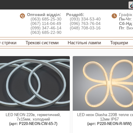
Оптовий відділ:
Роздріб:
Графік
(063) 685-25-30
(093) 334-53-40
Пн-Чт
:
(067) 114-04-49
(096) 763-76-04
Сб-Нд
(099) 347-46-14
(048) 708-03-16
Пт
: Ви
(063) 685-22-90
 стрічки
Трекові системи
Настільні лампи
Торшери
LED NEON 220в, герметичний,
LED неон Diasha 220В тепле с
7x15мм, холодний
12мм IP67
(арт: P220-NEON-CW-65-7)
(арт: P220-NEON-R-WW)