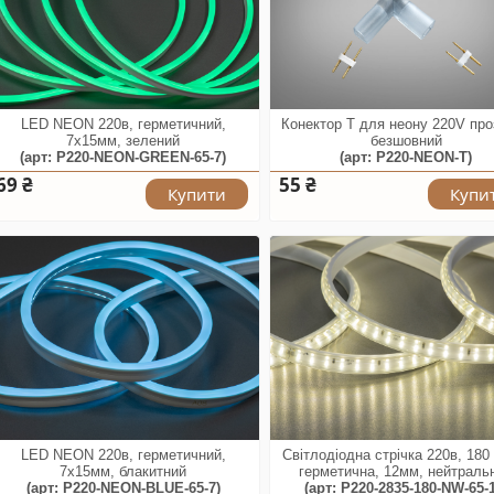
LED NEON 220в, герметичний,
Конектор T для неону 220V про
7x15мм, зелений
безшовний
(арт: P220-NEON-GREEN-65-7)
(арт: P220-NEON-T)
69 ₴
55 ₴
Купити
Купи
LED NEON 220в, герметичний,
Світлодіодна стрічка 220в, 180
7x15мм, блакитний
герметична, 12мм, нейтраль
(арт: P220-NEON-BLUE-65-7)
(арт: P220-2835-180-NW-65-1