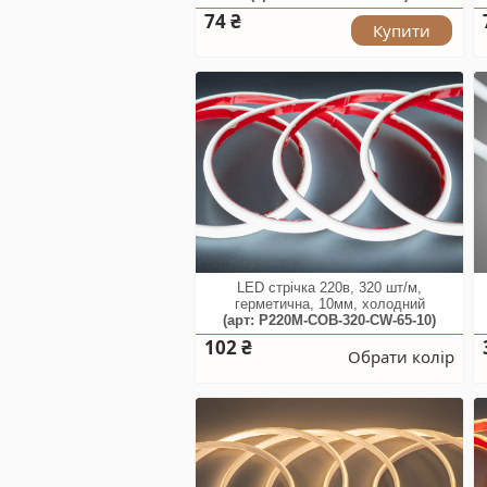
74 ₴
Купити
LED стрічка 220в, 320 шт/м,
герметична, 10мм, холодний
(арт: P220M-COB-320-CW-65-10)
102 ₴
Обрати колір