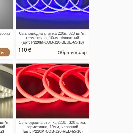
зорий
Світлодіодна стрічка 220в, 320 шт/м,
герметична, 10мм, блакитний
(арт: P220M-COB-320-BLUE-65-10)
110 ₴
ти
Обрати колір
 шт/м,
Світлодіодна стрічка 220В, 320 шт/м,
ний
герметична, 10мм, червоний
2)
(арт: P220M-COB-320-RED-65-10)