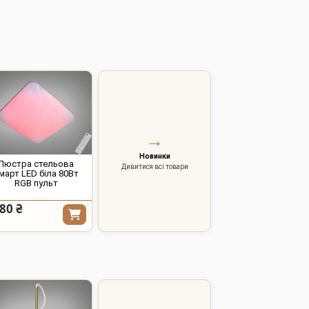
→
Новинки
Люстра стельова
Дивитися всі товари
март LED біла 80Вт
RGB пульт
80 ₴