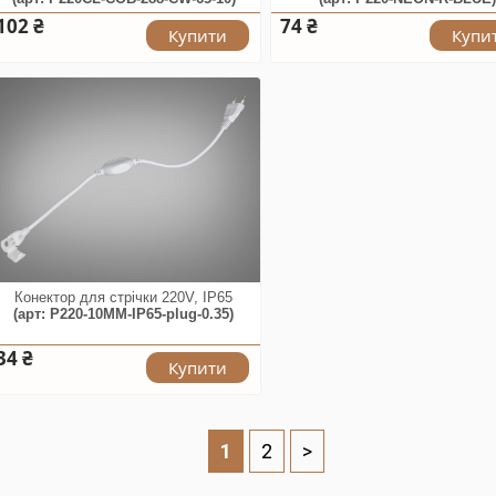
102 ₴
74 ₴
Купити
Купи
Конектор для стрічки 220V, IP65
(арт: P220-10MM-IP65-plug-0.35)
34 ₴
Купити
1
2
>