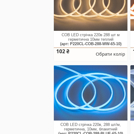
СОВ LED стрічка 220в 288 шт м
герметична 10мм теплий
(арт: P220CL-COB-288-WW-65-10)
102 ₴
Обрати колір
COB LED стрічка 220в, 288 шт/м,
герметична, 10мм, блакитний
(арт: P220CL-COB-288-BLUE-65-10)