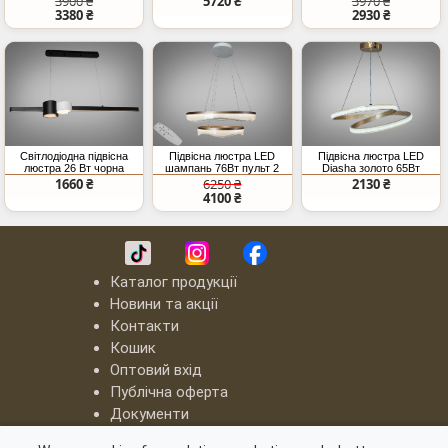
3900 ₴
5720 ₴
3970 ₴
3380 ₴
2930 ₴
Світлодіодна підвісна
Підвісна люстра LED
Підвісна люстра LED
люстра 26 Вт чорна
шампань 76Вт пульт 2
Diasha золото 65Вт
кільця
3575Лм 3CCT
1660 ₴
6250 ₴
2130 ₴
4100 ₴
Каталог продукції
Новини та акції
Контакти
Кошик
Оптовий вхід
Публічна оферта
Документи
LED люстри "Квадрати"