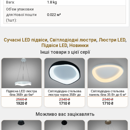
Вага:
1.8 kg
Об'єм упаковки
для Нової пошти
0.022 м³
(1шт):
Сучасні LED підвіси
,
Світлодіодні люстри
,
Люстри LED
,
Підвіси LED
,
Новинки
Інші товари з цієї серії
Підвісна LED люстра
Світлодіодна стельова
Світлодіодна стельова
біла 36Вт до 6м²
люстра чорна 35Вт до
панель біла 35 Вт до 6 м²
6м²
2560 ₴
2340 ₴
2340 ₴
1920 ₴
1710 ₴
1710 ₴
Можливо вас зацікавлять