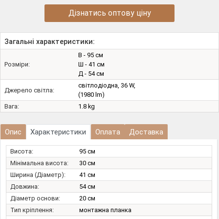
Дізнатись оптову ціну
Загальні характеристики:
В - 95 см
Розміри:
Ш - 41 см
Д - 54 см
світлодіодна, 36 W,
Джерело світла:
(1980 lm)
Вага:
1.8 kg
Опис
Характеристики
Оплата
Доставка
Висота:
95 см
Мінімальна висота:
30 см
Ширина (Діаметр):
41 см
Довжина:
54 см
Діаметр основи:
20 см
Тип кріплення:
монтажна планка