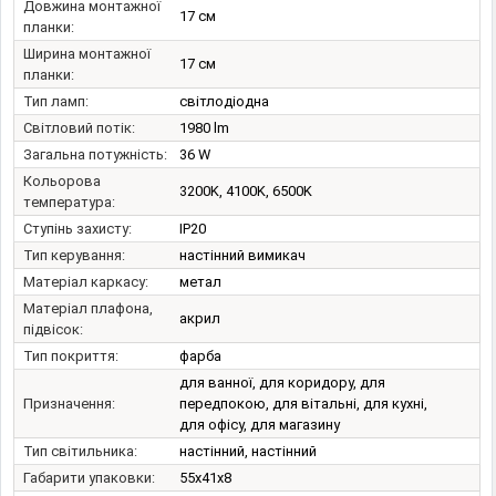
Довжина монтажної
17 см
планки:
Ширина монтажної
17 см
планки:
Тип ламп:
світлодіодна
Світловий потік:
1980 lm
Загальна потужність:
36 W
Кольорова
3200K, 4100K, 6500K
температура:
Ступінь захисту:
IP20
Тип керування:
настінний вимикач
Матеріал каркасу:
метал
Матеріал плафона,
акрил
підвісок:
Тип покриття:
фарба
для ванної, для коридору, для
Призначення:
передпокою, для вітальні, для кухні,
для офісу, для магазину
Тип світильника:
настінний, настінний
Габарити упаковки:
55x41x8