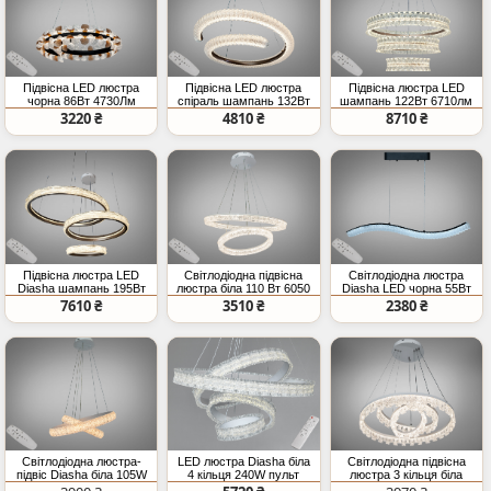
Підвісна LED люстра
Підвісна LED люстра
Підвісна люстра LED
чорна 86Вт 4730Лм
спіраль шампань 132Вт
шампань 122Вт 6710лм
пульт
7260Лм
з пультом
3220 ₴
4810 ₴
8710 ₴
Підвісна люстра LED
Світлодіодна підвісна
Світлодіодна люстра
Diasha шампань 195Вт
люстра біла 110 Вт 6050
Diasha LED чорна 55Вт
пульт
Лм ПДУ
пульт
7610 ₴
3510 ₴
2380 ₴
Світлодіодна люстра-
LED люстра Diasha біла
Світлодіодна підвісна
підвіс Diasha біла 105W
4 кільця 240W пульт
люстра 3 кільця біла
пульт
105Вт