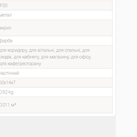
IP20
метал
акрил
фарба
для коридору, для вітальні, для спальні, для
сходів, для кабінету, для магазину, для офісу,
для кафе/ресторану
настінний
60x14x7
0.92 kg
0.011 м³