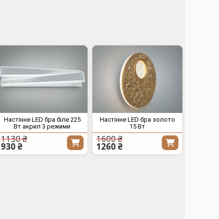
Настінне LED бра біле 225
Настінне LED бра золото
Вт акрил 3 режими
15 Вт
1130 ₴
1600 ₴
930 ₴
1260 ₴