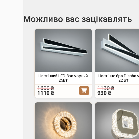
Можливо вас зацікавлять
Настінний LED бра чорний
Настінне бра Diasha 
25Вт
22 Вт
1600 ₴
1130 ₴
1110 ₴
930 ₴