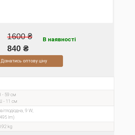
1600 ₴
В наявності
840 ₴
натись оптову ціну
В - 59 см
Ш - 11 см
світлодіодна, 9 W,
(495 lm)
0.92 kg