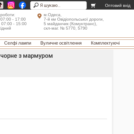
Оптовий вхід
 роботи:
м.Одеса,
 07:00 - 17:00
7-й км Овідіопольської дороги,
: 07:00 - 15:00
5 майданчик (Комунтранс),
хідний
скл-маг. № 5770, 5790
Селфі лампи
Вуличне освітлення
Комплектуючі
 чорне з мармуром