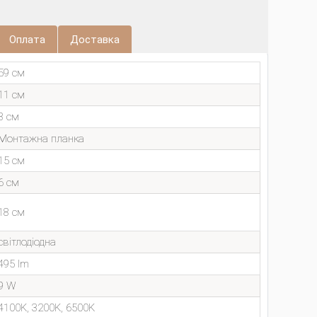
Оплата
Доставка
59 см
11 см
8 см
Монтажна планка
15 см
6 см
18 см
світлодіодна
495 lm
9 W
4100K, 3200K, 6500K