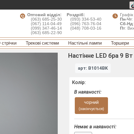
Оптовий відділ:
Роздріб:
Графік
(063) 685-25-30
(093) 334-53-40
Пн-Чт
:
(067) 114-04-49
(096) 763-76-04
Сб-Нд
(099) 347-46-14
(048) 708-03-16
Пт
: Ви
(063) 685-22-90
 стрічки
Трекові системи
Настільні лампи
Торшери
Настінне LED бра 9 Вт
арт: B1014BK
Колір:
В наявності:
чорний
(закінчується)
Немає в наявності: