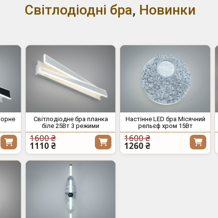
Світлодіодні бра
,
Новинки
чорне
Світлодіодне бра планка
Настінне LED бра Місячний
біле 25Вт 3 режими
рельєф хром 15Вт
1600 ₴
1600 ₴
1110 ₴
1260 ₴