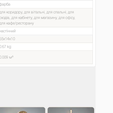
фарба
для коридору, для вітальні, для спальні, для
сходів, для кабінету, для магазину, для офісу,
для кафе/ресторану
настінний
65x14x10
0.67 kg
0.009 м³