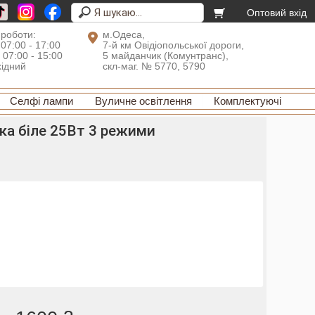
Оптовий вхід
 роботи:
м.Одеса,
 07:00 - 17:00
7-й км Овідіопольської дороги,
: 07:00 - 15:00
5 майданчик (Комунтранс),
хідний
скл-маг. № 5770, 5790
Селфі лампи
Вуличне освітлення
Комплектуючі
ка біле 25Вт 3 режими