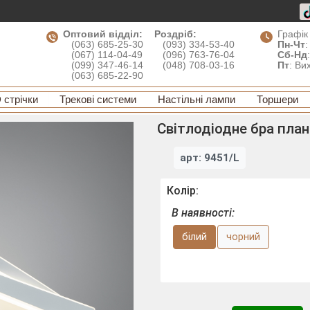
Оптовий відділ:
Роздріб:
Графік
(063) 685-25-30
(093) 334-53-40
Пн-Чт
:
(067) 114-04-49
(096) 763-76-04
Сб-Нд
(099) 347-46-14
(048) 708-03-16
Пт
: Ви
(063) 685-22-90
 стрічки
Трекові системи
Настільні лампи
Торшери
Світлодіодне бра план
арт: 9451/L
Колір:
В наявності:
білий
чорний