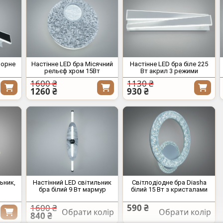
чорне
Настінне LED бра Місячний
Настінне LED бра біле 225
рельєф хром 15Вт
Вт акрил 3 режими
1600 ₴
1130 ₴
1260 ₴
930 ₴
ьник,
Настінний LED світильник
Світлодіодне бра Diasha
бра білий 9 Вт мармур
білий 15 Вт з кристалами
1600 ₴
590 ₴
Обрати колір
Обрати колір
840 ₴