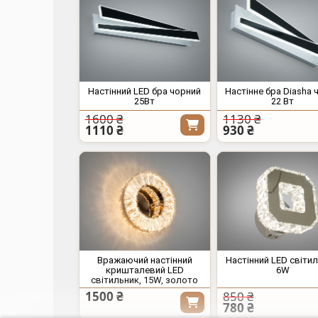
Настінний LED бра чорний
Настінне бра Diasha 
25Вт
22 Вт
1600 ₴
1130 ₴
1110 ₴
930 ₴
Вражаючий настінний
Настінний LED світил
кришталевий LED
6W
світильник, 15W, золото
1500 ₴
850 ₴
780 ₴