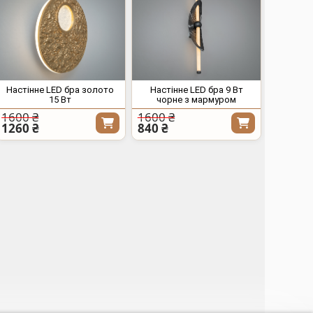
Настінне LED бра золото
Настінне LED бра 9 Вт
15 Вт
чорне з мармуром
1600 ₴
1600 ₴
1260 ₴
840 ₴