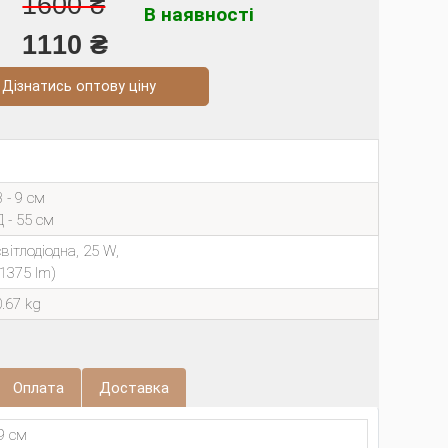
1600 ₴
В наявності
1110 ₴
натись оптову ціну
 - 9 см
Д - 55 см
світлодіодна, 25 W,
(1375 lm)
0.67 kg
Оплата
Доставка
9 см