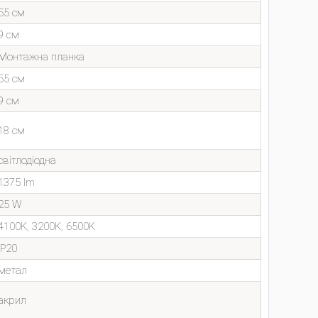
55 см
9 см
Монтажна планка
55 см
9 см
18 см
світлодіодна
1375 lm
25 W
4100K, 3200K, 6500K
IP20
метал
акрил