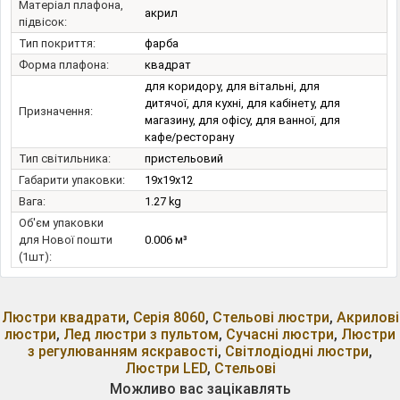
Матеріал плафона,
акрил
підвісок:
Тип покриття:
фарба
Форма плафона:
квадрат
для коридору, для вітальні, для
дитячої, для кухні, для кабінету, для
Призначення:
магазину, для офісу, для ванної, для
кафе/ресторану
Тип світильника:
пристельовий
Габарити упаковки:
19x19x12
Вага:
1.27 kg
Об'єм упаковки
для Нової пошти
0.006 м³
(1шт):
Люстри квадрати
,
Серія 8060
,
Стельові люстри
,
Акрилові
люстри
,
Лед люстри з пультом
,
Сучасні люстри
,
Люстри
з регулюванням яскравості
,
Світлодіодні люстри
,
Люстри LED
,
Стельові
Можливо вас зацікавлять