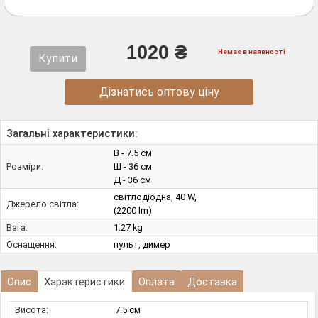
1020 ₴
Немає в наявності
Купити
Дізнатись оптову ціну
Загальні характеристики:
В - 7.5 см
Розміри:
Ш - 36 см
Д - 36 см
світлодіодна, 40 W,
Джерело світла:
(2200 lm)
Вага:
1.27 kg
Оснащення:
пульт, димер
Опис
Характеристики
Оплата
Доставка
Висота:
7.5 см