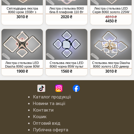
Світлодіодна люстра
Люстра стельова 8060
Люстра стельова LED
8060 хром 155Вт з
біла 8 плафонів 110 Вт
Серія 8060 золото 225W
пультом
пульт
пульт диммер підсвітка
3010 ₴
2020 ₴
4810 ₴
квадрати
4450 ₴
Люстра стельова LED
Стельова люстра LED
Стельова люстра Diasha
Diasha 8060 хром 80W
8060 чорна 85W пульт
8060 золото LED димер
пульт
димер
155W
1900 ₴
1560 ₴
3010 ₴
Каталог продукції
Новини та акції
Контакти
Кошик
Оптовий вхід
Публічна оферта