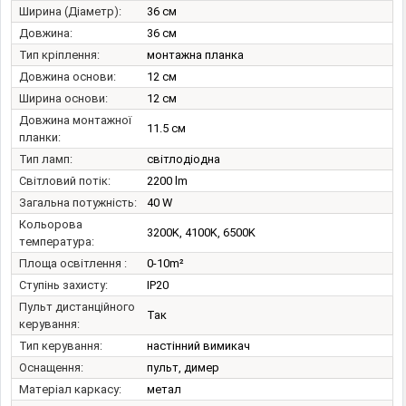
Ширина (Діаметр):
36 см
Довжина:
36 см
Тип кріплення:
монтажна планка
Довжина основи:
12 см
Ширина основи:
12 см
Довжина монтажної
11.5 см
планки:
Тип ламп:
світлодіодна
Світловий потік:
2200 lm
Загальна потужність:
40 W
Кольорова
3200K, 4100K, 6500K
температура:
Площа освітлення :
0-10m²
Ступінь захисту:
IP20
Пульт дистанційного
Так
керування:
Тип керування:
настінний вимикач
Оснащення:
пульт, димер
Матеріал каркасу:
метал