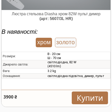
Люстра стельова Diasha хром 82W пульт димер
(арт: 5607/3L HR)
В наявності:
хром
золото
В - 20 см
Розміри:
Ш - 70 см
світлодіодна, 82 W
Джерело світла:
(4510 lm)
3.2 kg
Вага:
світлодіодна підсвітка, димер, пульт
Оснащення:
Купити
3900 ₴