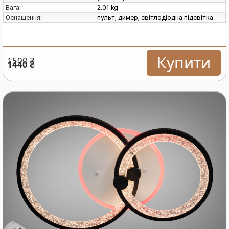
2.01 kg
Вага:
пульт, димер, світлодіодна підсвітка
Оснащення:
Купити
1500 ₴
1440 ₴