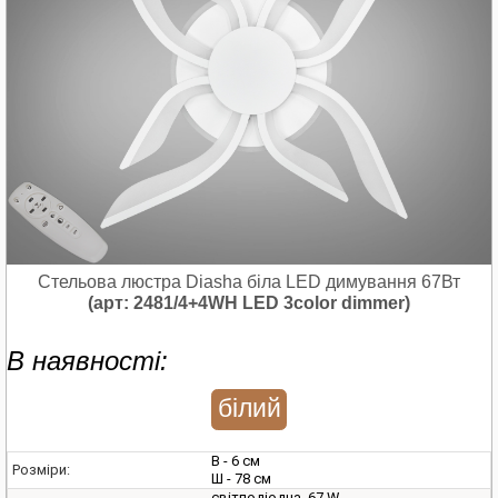
Стельова люстра Diasha біла LED димування 67Вт
(арт: 2481/4+4WH LED 3color dimmer)
В наявності:
білий
В - 6 см
Розміри:
Ш - 78 см
світлодіодна, 67 W