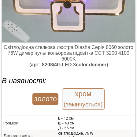
Світлодіодна стельова люстра Diasha Серія 8060 золото
76W димер пульт кольорова підсвітка CCT 3200 4100
6000K
(арт: 8208/4G LED 3color dimmer)
В наявності:
хром
золото
(закінчується)
В - 12 см
Ш - 40 см
Розміри:
Д - 55 см
світлодіодна, 76 W
Джерело світла: