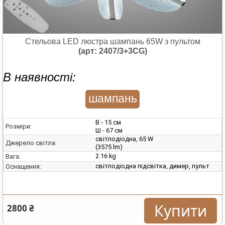
Стельова LED люстра шампань 65W з пультом
(арт: 2407/3+3CG)
В наявності:
шампань
В - 15 см
Розміри:
Ш - 67 см
світлодіодна, 65 W
Джерело світла:
(3575 lm)
2.16 kg
Вага:
світлодіодна підсвітка, димер, пульт
Оснащення:
Купити
2800 ₴