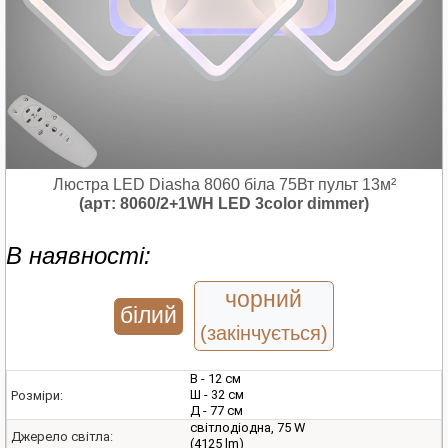
Люстра LED Diasha 8060 біла 75Вт пульт 13м²
(арт: 8060/2+1WH LED 3color dimmer)
В наявності:
чорний
білий
(закінчується)
В - 12 см
Ш - 32 см
Розміри:
Д - 77 см
світлодіодна, 75 W
Джерело світла:
(4125 lm)