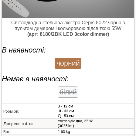
Світлодіодна стельова люстра Серія 8022 чорна з
пультом димером і кольоровою підсвіткою 55W
(арт: 8180/2BK LED 3color dimmer)
В наявності:
чорний
Немає в наявності:
білий
В - 12 см
Ш - 33 см
Розміри:
Д - 53 см
світлодіодна, 55 W
Джерело світла:
(3025 lm)
1.63 kg
Вага: