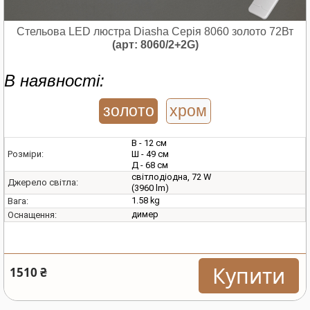
Стельова LED люстра Diasha Серія 8060 золото 72Вт
(арт: 8060/2+2G)
В наявності:
золото
хром
В - 12 см
Ш - 49 см
Розміри:
Д - 68 см
світлодіодна, 72 W
Джерело світла:
(3960 lm)
1.58 kg
Вага:
димер
Оснащення:
Купити
1510 ₴