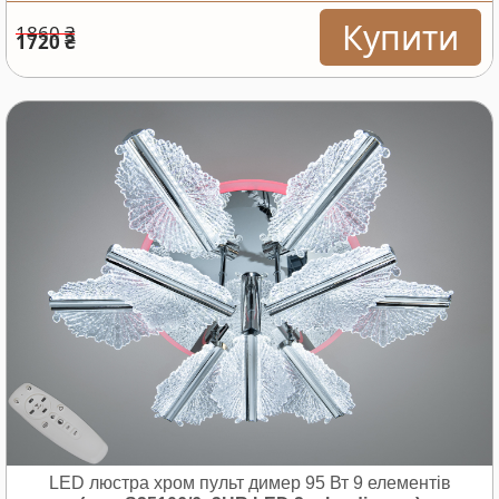
Купити
1860 ₴
1720 ₴
LED люстра хром пульт димер 95 Вт 9 елементів