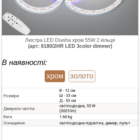
Люстра LED Diasha хром 55W 2 кільця
(арт: 8180/2HR LED 3color dimmer)
В наявності:
хром
золото
В - 12 см
Ш - 33 см
Розміри:
Д - 53 см
світлодіодна, 55 W
Джерело світла:
(3025 lm)
1.66 kg
Вага:
світлодіодна підсвітка, димер, пульт
Оснащення: