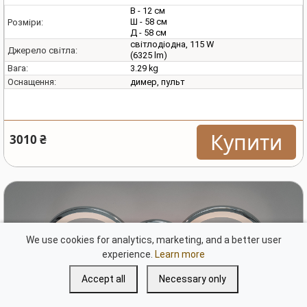
В - 12 см
Ш - 58 см
Розміри:
Д - 58 см
світлодіодна, 115 W
Джерело світла:
(6325 lm)
3.29 kg
Вага:
димер, пульт
Оснащення:
Купити
3010 ₴
We use cookies for analytics, marketing, and a better user
experience.
Learn more
Accept all
Necessary only