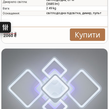
Джерело світла:
(3685 lm)
2.49 kg
Вага:
світлодіодна підсвітка, димер, пульт
Оснащення:
ьтри
Купити
2950 ₴
2060 ₴