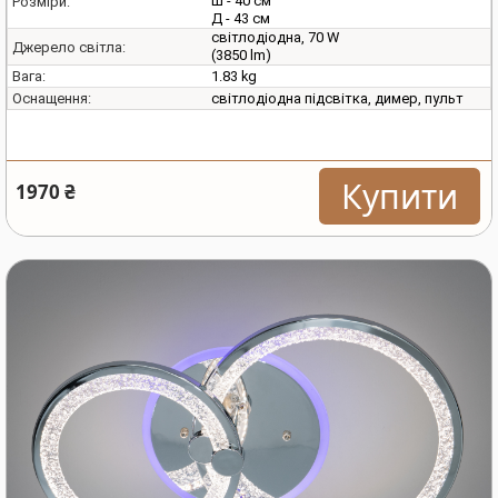
Ш - 40 см
Розміри:
Д - 43 см
світлодіодна, 70 W
Джерело світла:
(3850 lm)
1.83 kg
Вага:
світлодіодна підсвітка, димер, пульт
Оснащення:
Купити
1970 ₴