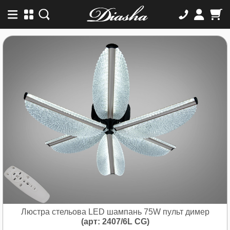
Люстра стельова LED шампань 75W пульт димер
(арт: 2407/6L CG)