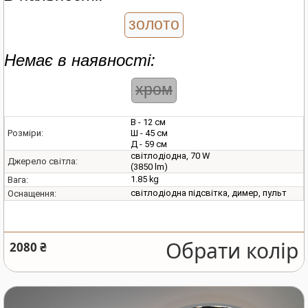
золото
Немає в наявності:
хром
В - 12 см
Ш - 45 см
Розміри:
Д - 59 см
світлодіодна, 70 W
Джерело світла:
(3850 lm)
1.85 kg
Вага:
світлодіодна підсвітка, димер, пульт
Оснащення:
Обрати колір
2080 ₴