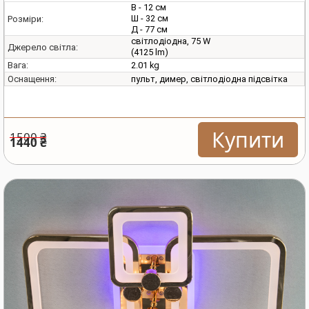
В - 12 см
Ш - 32 см
Розміри:
Д - 77 см
світлодіодна, 75 W
Джерело світла:
(4125 lm)
2.01 kg
Вага:
пульт, димер, світлодіодна підсвітка
Оснащення:
Купити
1500 ₴
1440 ₴