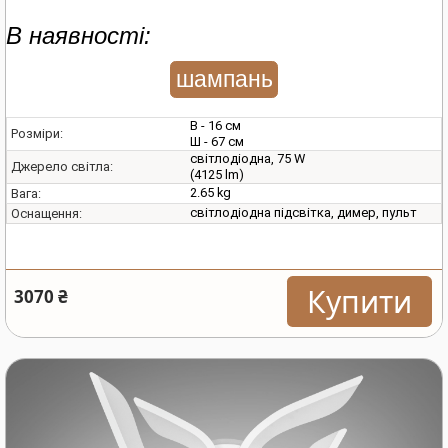
В наявності:
шампань
В - 16 см
Розміри:
Ш - 67 см
світлодіодна, 75 W
Джерело світла:
(4125 lm)
2.65 kg
Вага:
світлодіодна підсвітка, димер, пульт
Оснащення:
Купити
3070 ₴