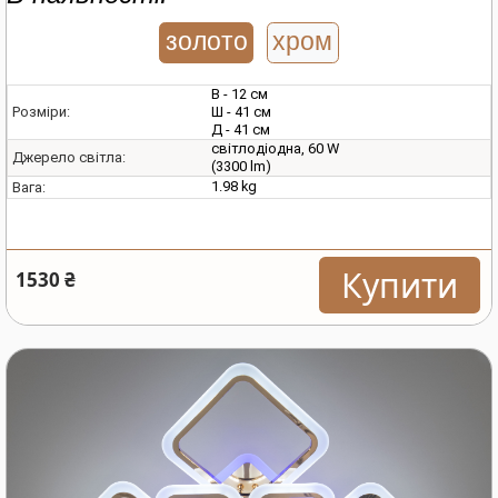
золото
хром
В - 12 см
Ш - 41 см
Розміри:
Д - 41 см
світлодіодна, 60 W
Джерело світла:
(3300 lm)
1.98 kg
Вага:
Купити
1530 ₴