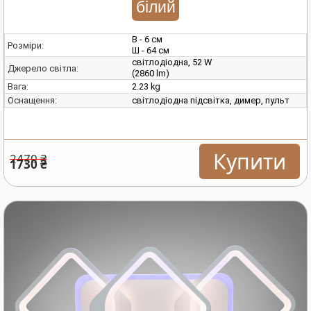
білий
В - 6 см
Розміри:
Ш - 64 см
світлодіодна, 52 W
Джерело світла:
(2860 lm)
2.23 kg
Вага:
світлодіодна підсвітка, димер, пульт
Оснащення:
Купити
2470 ₴
1730 ₴