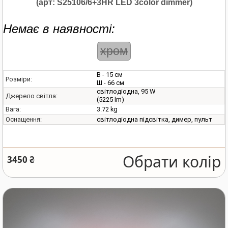
(арт: S25106/6+3HR LED 3color dimmer)
Немає в наявності:
хром
В - 15 см
Розміри:
Ш - 66 см
світлодіодна, 95 W
Джерело світла:
(5225 lm)
3.72 kg
Вага:
світлодіодна підсвітка, димер, пульт
Оснащення:
Обрати колір
3450 ₴