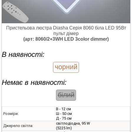
Пристельова люстра Diasha Серія 8060 біла LED 95Вт
пульт дімер
(арт: 8060/2+3WH LED 3color dimmer)
В наявності:
чорний
Немає в наявності:
білий
В - 12 см
Ш - 50 см
Розміри:
Д - 75 см
світлодіодна, 95 W
Джерело світла:
(5225 lm)