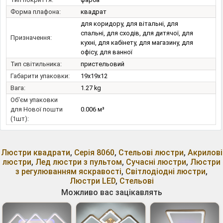
Форма плафона:
квадрат
для коридору, для вітальні, для
спальні, для сходів, для дитячої, для
Призначення:
кухні, для кабінету, для магазину, для
офісу, для ванної
Тип світильника:
пристельовий
Габарити упаковки:
19x19x12
Вага:
1.27 kg
Об'єм упаковки
для Нової пошти
0.006 м³
(1шт):
Люстри квадрати
,
Серія 8060
,
Стельові люстри
,
Акрилові
люстри
,
Лед люстри з пультом
,
Сучасні люстри
,
Люстри
з регулюванням яскравості
,
Світлодіодні люстри
,
Люстри LED
,
Стельові
Можливо вас зацікавлять