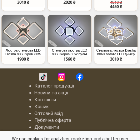
пультом
пульт
пульт диммер підсвітка
3010 ₴
2020 ₴
4810 ₴
квадрати
4450 ₴
Люстра стельова LED
Стельова люстра LED
Стельова люстра Diasha
Diasha 8060 хром 80W
8060 чорна 85W пульт
8060 золото LED димер
пульт
димер
155W
1900 ₴
1560 ₴
3010 ₴
Каталог продукції
Новини та акції
Контакти
Кошик
Оптовий вхід
Публічна оферта
Документи
LED люстри "Квадрати"
We use cookies for analytics, marketing, and a better user