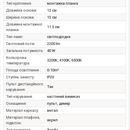
Тип кріплення:
монтажна планка
Довжина основи:
12 см
Ширина основи:
12 см
Довжина монтажної
11.5 см
планки:
Тип ламп:
світлодіодна
Світловий потік:
2200 lm
Загальна потужність:
40 W
Кольорова
3200K, 4100K, 6500K
температура:
Площа освітлення :
0-10m²
Ступінь захисту:
IP20
Пульт дистанційного
Так
керування:
Тип керування:
настінний вимикач
Оснащення:
пульт, димер
Матеріал каркасу:
метал
Матеріал плафона,
акрил
підвісок:
Тип покриття:
фарба