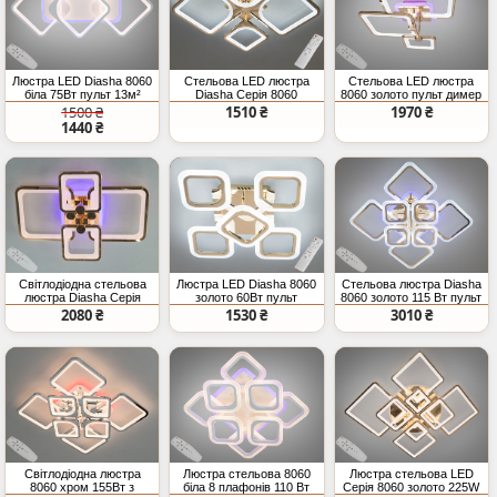
Люстра LED Diasha 8060
Стельова LED люстра
Стельова LED люстра
біла 75Вт пульт 13м²
Diasha Серія 8060
8060 золото пульт димер
золото 72Вт
70Вт
1500 ₴
1510 ₴
1970 ₴
1440 ₴
Світлодіодна стельова
Люстра LED Diasha 8060
Стельова люстра Diasha
люстра Diasha Серія
золото 60Вт пульт
8060 золото 115 Вт пульт
8060 золото 76W димер
2080 ₴
1530 ₴
3010 ₴
пульт кольорова
підсвітка CCT 3200 4100
6000K
Світлодіодна люстра
Люстра стельова 8060
Люстра стельова LED
8060 хром 155Вт з
біла 8 плафонів 110 Вт
Серія 8060 золото 225W