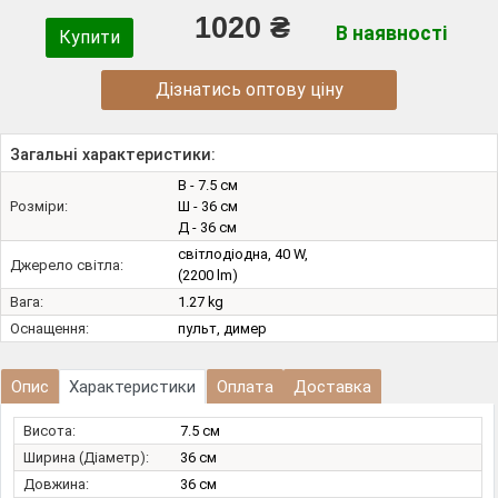
1020 ₴
В наявності
Купити
Дізнатись оптову ціну
Загальні характеристики:
В - 7.5 см
Розміри:
Ш - 36 см
Д - 36 см
світлодіодна, 40 W,
Джерело світла:
(2200 lm)
Вага:
1.27 kg
Оснащення:
пульт, димер
Опис
Характеристики
Оплата
Доставка
Висота:
7.5 см
Ширина (Діаметр):
36 см
Довжина:
36 см