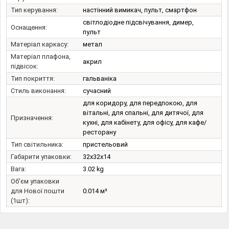
Тип керування:
настінний вимикач, пульт, смартфон
світлодіодне підсвічування, димер,
Оснащення:
пульт
Матеріал каркасу:
метал
Матеріал плафона,
акрил
підвісок:
Тип покриття:
гальваніка
Стиль виконання:
сучасний
для коридору, для передпокою, для
вітальні, для спальні, для дитячої, для
Призначення:
кухні, для кабінету, для офісу, для кафе/
ресторану
Тип світильника:
пристельовий
Габарити упаковки:
32x32x14
Вага:
3.02 kg
Об'єм упаковки
для Нової пошти
0.014 м³
(1шт):