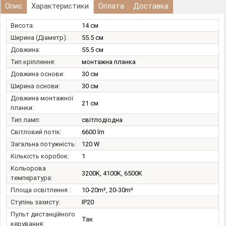
Опис
Характеристики
Оплата
Доставка
Висота:
14 см
Ширина (Діаметр):
55.5 см
Довжина:
55.5 см
Тип кріплення:
монтажна планка
Довжина основи:
30 см
Ширина основи:
30 см
Довжина монтажної
21 см
планки:
Тип ламп:
світлодіодна
Світловий потік:
6600 lm
Загальна потужність:
120 W
Кількість коробок:
1
Кольорова
3200K, 4100K, 6500K
температура:
Площа освітлення :
10-20m², 20-30m²
Ступінь захисту:
IP20
Пульт дистанційного
Так
керування: