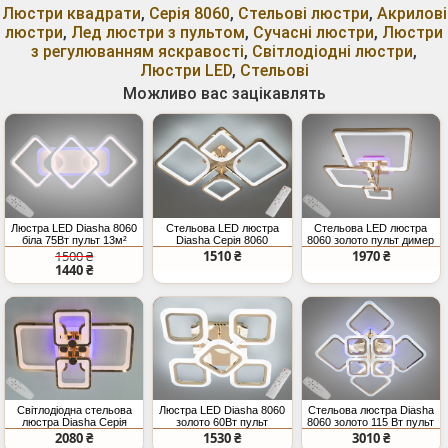
Люстри квадрати
,
Серія 8060
,
Стельові люстри
,
Акрилові
люстри
,
Лед люстри з пультом
,
Сучасні люстри
,
Люстри
з регулюванням яскравості
,
Світлодіодні люстри
,
Люстри LED
,
Стельові
Можливо вас зацікавлять
Люстра LED Diasha 8060
Стельова LED люстра
Стельова LED люстра
біла 75Вт пульт 13м²
Diasha Серія 8060
8060 золото пульт димер
золото 72Вт
70Вт
1500 ₴
1510 ₴
1970 ₴
1440 ₴
Світлодіодна стельова
Люстра LED Diasha 8060
Стельова люстра Diasha
люстра Diasha Серія
золото 60Вт пульт
8060 золото 115 Вт пульт
8060 золото 76W димер
2080 ₴
1530 ₴
3010 ₴
пульт кольорова