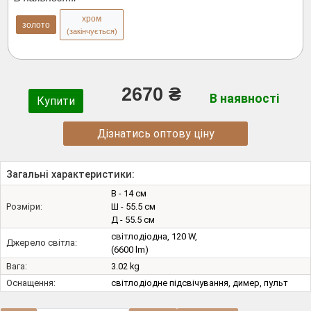
хром
золото
(закінчується)
2670 ₴
В наявності
Купити
Дізнатись оптову ціну
Загальні характеристики:
В - 14 см
Розміри:
Ш - 55.5 см
Д - 55.5 см
світлодіодна, 120 W,
Джерело світла:
(6600 lm)
Вага:
3.02 kg
Оснащення:
світлодіодне підсвічування, димер, пульт