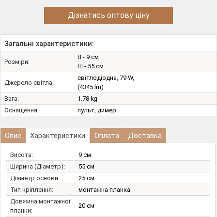
Дізнатись оптову ціну
Загальні характеристики:
В - 9 см
Розміри:
Ш - 55 см
світлодіодна, 79 W,
Джерело світла:
(4345 lm)
Вага:
1.78 kg
Оснащення:
пульт, димер
Опис
Характеристики
Оплата
Доставка
Висота:
9 см
Ширина (Діаметр):
55 см
Діаметр основи:
25 см
Тип кріплення:
монтажна планка
Довжина монтажної
20 см
планки: