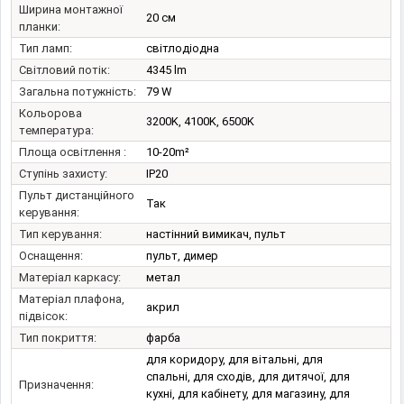
Ширина монтажної
20 см
планки:
Тип ламп:
світлодіодна
Світловий потік:
4345 lm
Загальна потужність:
79 W
Кольорова
3200K, 4100K, 6500K
температура:
Площа освітлення :
10-20m²
Ступінь захисту:
IP20
Пульт дистанційного
Так
керування:
Тип керування:
настінний вимикач, пульт
Оснащення:
пульт, димер
Матеріал каркасу:
метал
Матеріал плафона,
акрил
підвісок:
Тип покриття:
фарба
для коридору, для вітальні, для
спальні, для сходів, для дитячої, для
Призначення:
кухні, для кабінету, для магазину, для