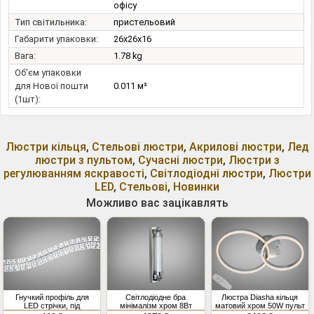
офісу
Тип світильника:
пристельовий
Габарити упаковки:
26x26x16
Вага:
1.78 kg
Об'єм упаковки
для Нової пошти
0.011 м³
(1шт):
Люстри кільця
,
Стельові люстри
,
Акрилові люстри
,
Лед
люстри з пультом
,
Сучасні люстри
,
Люстри з
регулюванням яскравості
,
Світлодіодні люстри
,
Люстри
LED
,
Стельові
,
Новинки
Можливо вас зацікавлять
Гнучкий профіль для
Світлодіодне бра
Люстра Diasha кільця
LED стрічки, під
мінімалізм хром 8Вт
матовий хром 50W пульт