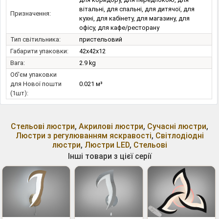
вітальні, для спальні, для дитячої, для
Призначення:
кухні, для кабінету, для магазину, для
офісу, для кафе/ресторану
Тип світильника:
пристельовий
Габарити упаковки:
42x42x12
Вага:
2.9 kg
Об'єм упаковки
для Нової пошти
0.021 м³
(1шт):
Стельові люстри
,
Акрилові люстри
,
Сучасні люстри
,
Люстри з регулюванням яскравості
,
Світлодіодні
люстри
,
Люстри LED
,
Стельові
Інші товари з цієї серії