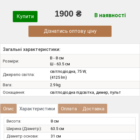
1900 ₴
В наявності
Купити
Дізнатись оптову ціну
Загальні характеристики:
В - 8 см
Розміри:
Ш - 63.5 см
світлодіодна, 75 W,
Джерело світла:
(4125 lm)
Вага:
2.9 kg
Оснащення:
світлодіодна підсвітка, димер, пульт
Опис
Характеристики
Оплата
Доставка
Висота:
8 см
Ширина (Діаметр):
63.5 см
Діаметр основи:
31 см