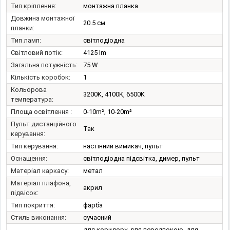
Тип кріплення:
монтажна планка
Довжина монтажної
20.5 см
планки:
Тип ламп:
світлодіодна
Світловий потік:
4125 lm
Загальна потужність:
75 W
Кількість коробок:
1
Кольорова
3200K, 4100K, 6500K
температура:
Площа освітлення :
0-10m², 10-20m²
Пульт дистанційного
Так
керування:
Тип керування:
настінний вимикач, пульт
Оснащення:
світлодіодна підсвітка, димер, пульт
Матеріал каркасу:
метал
Матеріал плафона,
акрил
підвісок:
Тип покриття:
фарба
Стиль виконання:
сучасний
для коридору, для передпокою, для