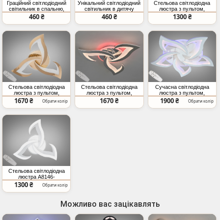
Граційний світлодіодний
Унікальний світлодіодний
Стельова світлодіодна
світильник в спальню,
світильник в дитячу
люстра з пультом,
12W, золото
кімнату, 12W, хром
димером, 45W, чорна
460 ₴
460 ₴
1300 ₴
Стельова світлодіодна
Стельова світлодіодна
Сучасна світлодіодна
люстра з пультом,
люстра з пультом,
люстра з пультом,
димером, 45W, хром
димером, 45W, хром
димером, 75W, біла
1670 ₴
1670 ₴
1900 ₴
Обрати колір
Обрати колір
Стельова світлодіодна
люстра A8146-
3WHLED3COLDIM біла з
1300 ₴
Обрати колір
пультом димером 45W
Можливо вас зацікавлять