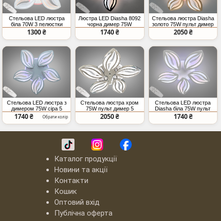
Стельова LED люстра
Люстра LED Diasha 8092
Стельова люстра Diasha
біла 70W 3 пелюстки
чорна димер 75W
золото 75W пульт димер
димер
LED
1300 ₴
1740 ₴
2050 ₴
Стельова LED люстра з
Стельова люстра хром
Стельова LED люстра
димером 75W сіра 5
75W пульт димер 5
Diasha біла 75W пульт
модулів
модулів
димер
1740 ₴
2050 ₴
1740 ₴
Обрати колір
Каталог продукції
Новини та акції
Контакти
Кошик
Оптовий вхід
Публічна оферта