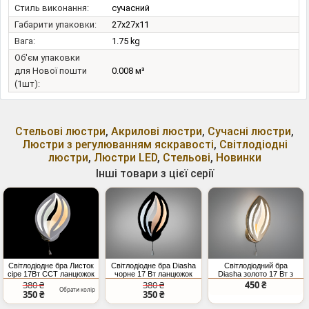
Стиль виконання:
сучасний
Габарити упаковки:
27x27x11
Вага:
1.75 kg
Об'єм упаковки
для Нової пошти
0.008 м³
(1шт):
Стельові люстри
,
Акрилові люстри
,
Сучасні люстри
,
Люстри з регулюванням яскравості
,
Світлодіодні
люстри
,
Люстри LED
,
Стельові
,
Новинки
Інші товари з цієї серії
Світлодіодне бра Листок
Світлодіодне бра Diasha
Світлодіодний бра
сіре 17Вт CCT ланцюжок
чорне 17 Вт ланцюжок
Diasha золото 17 Вт з
ланцюжком
380 ₴
380 ₴
450 ₴
Обрати колір
350 ₴
350 ₴