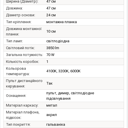
Ширина (Діаметр):
47 см
Довжина:
47 см
Діаметр основи:
24 см
Тип кріплення:
монтажна планка
Довжина монтажної
10 см
планки:
Тип ламп:
світлодіодна
Світловий потік:
3850 lm
Загальна потужність:
70 W
Кількість коробок:
1
Кольорова
4100K, 3200K, 6000K
температура:
Пульт дистанційного
Так
керування:
пульт, димер, світлодіодне
Оснащення:
підсвічування
Матеріал каркасу:
метал
Матеріал плафона,
акрил
підвісок:
Тип покриття:
гальваніка