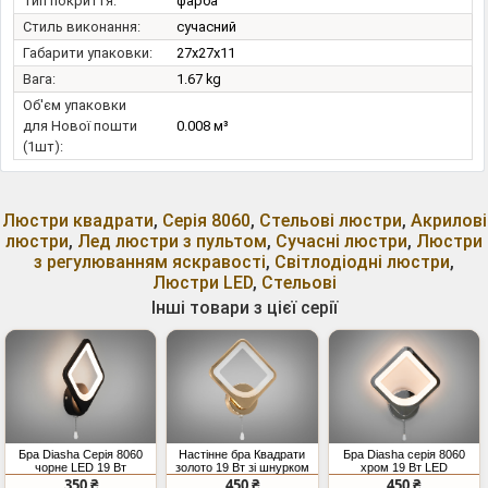
Тип покриття:
фарба
Стиль виконання:
сучасний
Габарити упаковки:
27x27x11
Вага:
1.67 kg
Об'єм упаковки
для Нової пошти
0.008 м³
(1шт):
Люстри квадрати
,
Серія 8060
,
Стельові люстри
,
Акрилові
люстри
,
Лед люстри з пультом
,
Сучасні люстри
,
Люстри
з регулюванням яскравості
,
Світлодіодні люстри
,
Люстри LED
,
Стельові
Інші товари з цієї серії
Бра Diasha Серія 8060
Настінне бра Квадрати
Бра Diasha серія 8060
чорне LED 19 Вт
золото 19 Вт зі шнурком
хром 19 Вт LED
350 ₴
450 ₴
450 ₴