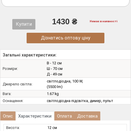
1430 ₴
Немає в наявності
Купити
Дізнатись оптову ціну
Загальні характеристики:
В - 12 см
Розміри:
Ш - 70 см
Д - 49 см
світлодіодна, 100 W,
Джерело світла:
(5500 lm)
Вага:
1.67 kg
Оснащення:
світлодіодна підсвітка, димер, пульт
Опис
Характеристики
Оплата
Доставка
Висота:
12 см