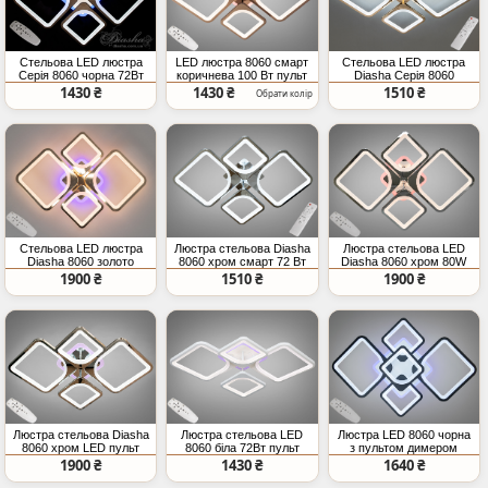
Стельова LED люстра
LED люстра 8060 смарт
Стельова LED люстра
Серія 8060 чорна 72Вт
коричнева 100 Вт пульт
Diasha Серія 8060
смарт
золото 72Вт
1430 ₴
1430 ₴
1510 ₴
Обрати колір
Стельова LED люстра
Люстра стельова Diasha
Люстра стельова LED
Diasha 8060 золото
8060 хром смарт 72 Вт
Diasha 8060 хром 80W
100Вт пульт
пульт
пульт
1900 ₴
1510 ₴
1900 ₴
Люстра стельова Diasha
Люстра стельова LED
Люстра LED 8060 чорна
8060 хром LED пульт
8060 біла 72Вт пульт
з пультом димером
100Вт
13м²
діммер
1900 ₴
1430 ₴
1640 ₴