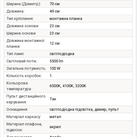
Ширина (Діаметр):
70 см
Довжина:
49 см
Тип кріплення:
монтажна планка
Довжина основи:
23 см
Ширина основи:
23 см
Довжина монтажної
12 см
планки:
Тип ламп:
світлодіодна
Світловий потік:
5500 lm
Загальна потужність:
100 W
Кількість коробок:
1
Кольорова
6500K, 4100K, 3200K
температура:
Пульт дистанційного
Так
керування:
Оснащення:
світлодіодна підсвітка, димер, пульт
Матеріал каркасу:
метал
Матеріал плафона,
акрил
підвісок: