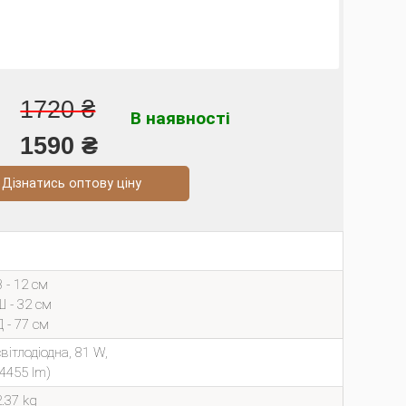
1720 ₴
В наявності
1590 ₴
натись оптову ціну
В - 12 см
Ш - 32 см
Д - 77 см
світлодіодна, 81 W,
(4455 lm)
2.37 kg