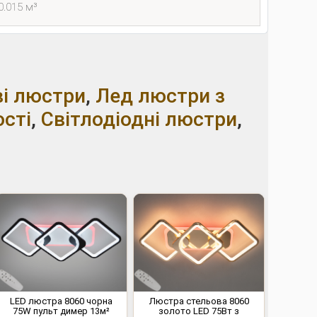
0.015 м³
і люстри
,
Лед люстри з
сті
,
Світлодіодні люстри
,
LED люстра 8060 чорна
Люстра стельова 8060
75W пульт димер 13м²
золото LED 75Вт з