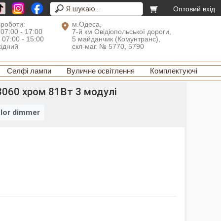
Оптовий вхід
 роботи:
м.Одеса,
 07:00 - 17:00
7-й км Овідіопольської дороги,
: 07:00 - 15:00
5 майданчик (Комунтранс),
хідний
скл-маг. № 5770, 5790
Селфі лампи
Вуличне освітлення
Комплектуючі
8060 хром 81Вт 3 модулі
lor dimmer