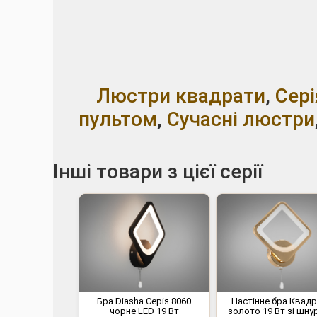
Люстри квадрати
,
Сері
пультом
,
Сучасні люстри
Інші товари з цієї серії
Бра Diasha Серія 8060
Настінне бра Квад
чорне LED 19 Вт
золото 19 Вт зі шн