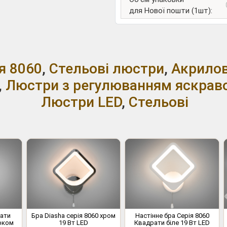
для Нової пошти (1шт):
я 8060
,
Стельові люстри
,
Акрилов
,
Люстри з регулюванням яскраво
Люстри LED
,
Стельові
рати
Бра Diasha серія 8060 хром
Настінне бра Серія 8060
урком
19 Вт LED
Квадрати біле 19 Вт LED