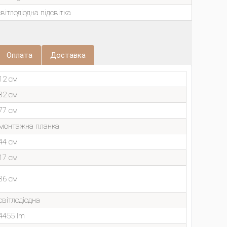
світлодіодна підсвітка
Оплата
Доставка
12 см
32 см
77 см
монтажна планка
44 см
17 см
36 см
світлодіодна
4455 lm