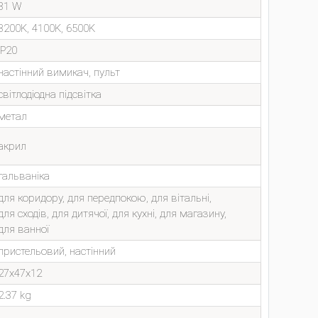
81 W
3200K, 4100K, 6500K
IP20
настінний вимикач, пульт
світлодіодна підсвітка
метал
акрил
гальваніка
для коридору, для передпокою, для вітальні,
для сходів, для дитячої, для кухні, для магазину,
для ванної
пристельовий, настінний
27x47x12
2.37 kg