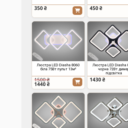
350 ₴
450 ₴
Люстра LED Diasha 8060
Люстра LED Diasha 
біла 75Вт пульт 13м²
чорна 72Вт диме
підсвітка
1500 ₴
1430 ₴
1440 ₴