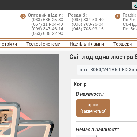
Оптовий відділ:
Роздріб:
Графік
(063) 685-25-30
(093) 334-53-40
Пн-Чт
:
(067) 114-04-49
(096) 763-76-04
Сб-Нд
(099) 347-46-14
(048) 708-03-16
Пт
: Ви
(063) 685-22-90
 стрічки
Трекові системи
Настільні лампи
Торшери
Світлодіодна люстра 
арт: 8060/2+1HR LED 3co
Колір:
В наявності:
хром
(закінчується)
Немає в наявності: