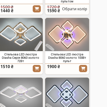
пультом
1500 ₴
1720 ₴
Обрати колір
1440 ₴
1590 ₴
Стельова LED люстра
Стельова LED люстра
Diasha Серія 8060 золото
Diasha 8060 золото 100Вт
72Вт
пульт
1510 ₴
1900 ₴