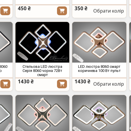
450 ₴
350 ₴
Обрати колір
8060
Стельова LED люстра
LED люстра 8060 смарт
р
Серія 8060 чорна 72Вт
коричнева 100 Вт пульт
смарт
1430 ₴
1430 ₴
Обрати колір