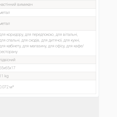
настінний вимикач
метал
метал
для коридору, для передпокою, для вітальні,
для спальні, для сходів, для дитячої, для кухні,
для кабінету, для магазину, для офісу, для кафе/
ресторану
підвісний
65x65x17
11 kg
0.072 м³