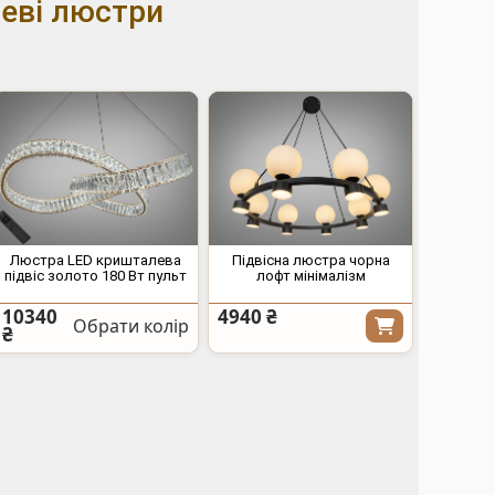
еві люстри
Люстра LED кришталева
Підвісна люстра чорна
підвіс золото 180 Вт пульт
лофт мінімалізм
10340
4940 ₴
Обрати колір
₴