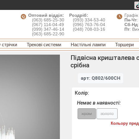
Оптовий відділ:
Роздріб:
Графік
(063) 685-25-30
(093) 334-53-40
Пн-Чт
:
(067) 114-04-49
(096) 763-76-04
Сб-Нд
(099) 347-46-14
(048) 708-03-16
Пт
: Ви
(063) 685-22-90
 стрічки
Трекові системи
Настільні лампи
Торшери
Підвісна кришталева с
срібна
арт: Q802/600CH
Колір:
Немає в наявності:
хром
золото
Кольору пред