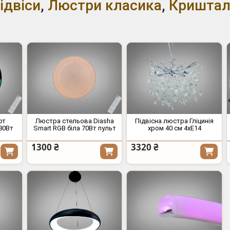
ідвіси
,
Люстри класика
,
Криштал
рт
Люстра стельова Diasha
Підвісна люстра Гліцинія
80Вт
Smart RGB біла 70Вт пульт
хром 40 см 4xE14
1300 ₴
3320 ₴