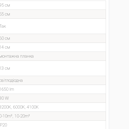
95 см
55 см
Так
60 см
14 см
монтажна планка
13 см
світлодіодна
1650 lm
30 W
3200K, 6000K, 4100K
0-10m², 10-20m²
IP20