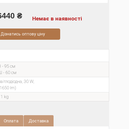
6440 ₴
Немає в наявності
натись оптову ціну
В - 95 см
Ш - 60 см
світлодіодна, 30 W,
(1650 lm)
11 kg
Оплата
Доставка