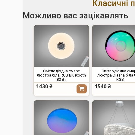
Класичні п
Можливо вас зацікавлять
Світлодіодна смарт
Світлодіодна сма
люстра біла RGB Bluetooth
люстра Diasha біла 
80 Вт
RGB
1430 ₴
1540 ₴