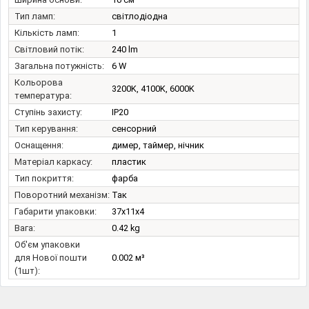
Тип ламп:
світлодіодна
Кількість ламп:
1
Світловий потік:
240 lm
Загальна потужність:
6 W
Кольорова
3200K, 4100K, 6000K
температура:
Ступінь захисту:
IP20
Тип керування:
сенсорний
Оснащення:
димер, таймер, нічник
Матеріал каркасу:
пластик
Тип покриття:
фарба
Поворотний механізм:
Так
Габарити упаковки:
37x11x4
Вага:
0.42 kg
Об'єм упаковки
для Нової пошти
0.002 м³
(1шт):