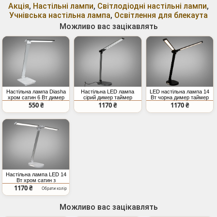
Акція
,
Настільні лампи
,
Світлодіодні настільні лампи
,
Учнівська настільна лампа
,
Освітлення для блекаута
Можливо вас зацікавлять
Настільна лампа Diasha
Настільна LED лампа
LED настільна лампа 14
хром сатин 6 Вт димер
сірий димер таймер
Вт чорна димер таймер
нічник 14 Вт
550 ₴
1170 ₴
1170 ₴
Настільна лампа LED 14
Вт хром сатин з
димером
1170 ₴
Обрати колір
Можливо вас зацікавлять