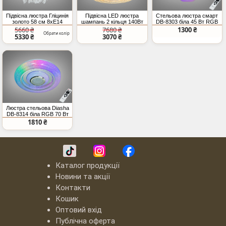
Підвісна люстра Гліцинія
Підвісна LED люстра
Стельова люстра смарт
золото 58 см 8xE14
шампань 2 кільця 140Вт
DB-8303 біла 45 Вт RGB
7700Лм
Bluetooth колонка TUYA
5660 ₴
7680 ₴
1300 ₴
Обрати колір
пульт
5330 ₴
3070 ₴
Люстра стельова Diasha
DB-8314 біла RGB 70 Вт
TUYA
1810 ₴
Каталог продукції
Новини та акції
Контакти
Кошик
Оптовий вхід
Публічна оферта