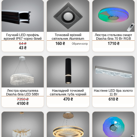
Гнучкий LED профіль
Точковий врізний
Люстра стельова смарт
врізний IP67 чорно білий
світильник Aluminium
Diasha біла 70 Вт RGB
10мм (ціна за 1 метр)
чорний MR16 IP20
BT
64 ₴
160 ₴
1710 ₴
Обрати колір
43 ₴
Люстра кришталева
Накладний точковий
Настінне LED бра золото
Diasha біла LED 58Вт
світильник туба чорний
11 Вт
GU10
7350 ₴
470 ₴
610 ₴
4100 ₴