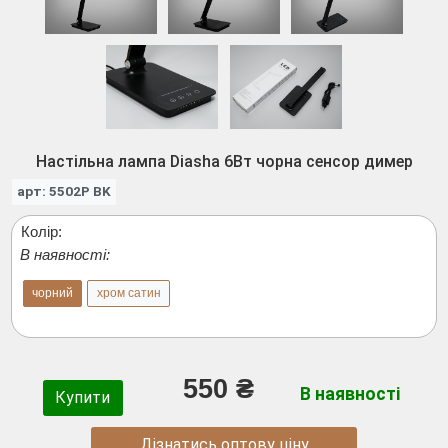
Настільна лампа Diasha 6Вт чорна сенсор димер
арт: 5502P BK
Колір:
В наявності:
чорний
хром сатин
550 ₴
В наявності
Купити
Дізнатись оптову ціну