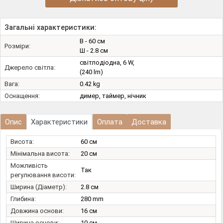
Загальні характеристики:
В - 60 см
Розміри:
Ш - 2.8 см
світлодіодна, 6 W,
Джерело світла:
(240 lm)
Вага:
0.42 kg
Оснащення:
димер, таймер, нічник
Опис
Характеристики
Оплата
Доставка
Висота:
60 см
Мінімальна висота:
20 см
Можливість
Так
регулювання висоти:
Ширина (Діаметр):
2.8 см
Глибина:
280 mm
Довжина основи:
16 см
Ширина основи:
10 см