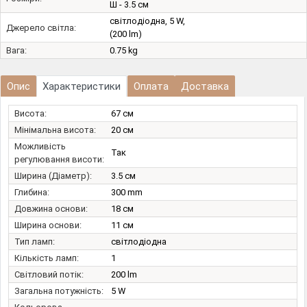
Ш - 3.5 см
світлодіодна, 5 W,
Джерело світла:
(200 lm)
Вага:
0.75 kg
Опис
Характеристики
Оплата
Доставка
Висота:
67 см
Мінімальна висота:
20 см
Можливість
Так
регулювання висоти:
Ширина (Діаметр):
3.5 см
Глибина:
300 mm
Довжина основи:
18 см
Ширина основи:
11 см
Тип ламп:
світлодіодна
Кількість ламп:
1
Світловий потік:
200 lm
Загальна потужність:
5 W