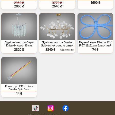
67Вт
циліндричних плафонів
2950 ₴
3770 ₴
1690 ₴
2060 ₴
2640 ₴
Підвісна люстра Серія
Підвісна люстра Diasha
Гнучкий неон Diasha 12V
Гліцинія хром 38 см
Svitlyachok золото сатин
IP67 11x11мм Блакитний
E14x4
54
3320 ₴
8840 ₴
74 ₴
Обрати колір
Конектор LED стрічки
Diasha 3pin 8мм
прозорий IDC
14 ₴