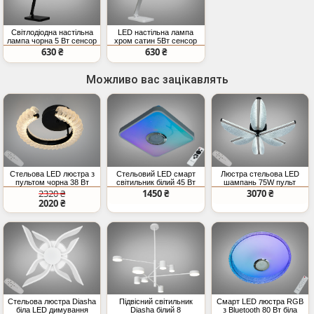
Світлодіодна настільна
LED настільна лампа
лампа чорна 5 Вт сенсор
хром сатин 5Вт сенсор
USB
630 ₴
630 ₴
Можливо вас зацікавлять
Стельова LED люстра з
Стельовий LED смарт
Люстра стельова LED
пультом чорна 38 Вт
світильник білий 45 Вт
шампань 75W пульт
RGB
димер
2320 ₴
1450 ₴
3070 ₴
2020 ₴
Стельова люстра Diasha
Підвісний світильник
Смарт LED люстра RGB
біла LED димування
Diasha білий 8
з Bluetooth 80 Вт біла