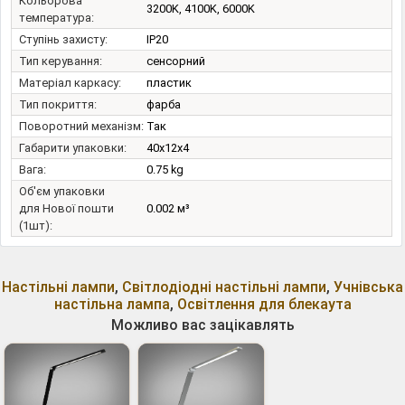
Кольорова
3200K, 4100K, 6000K
температура:
Ступінь захисту:
IP20
Тип керування:
сенсорний
Матеріал каркасу:
пластик
Тип покриття:
фарба
Поворотний механізм:
Так
Габарити упаковки:
40x12x4
Вага:
0.75 kg
Об'єм упаковки
для Нової пошти
0.002 м³
(1шт):
Настільні лампи
,
Світлодіодні настільні лампи
,
Учнівська
настільна лампа
,
Освітлення для блекаута
Можливо вас зацікавлять