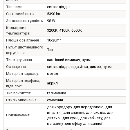
Тип ламп:
світлодіодна
Світловий потік:
5390 lm
Загальна потужність:
98 W
Кольорова
3200K, 4100K, 6500K
температура:
Площа освітлення :
10-20m²
Пульт дистанційного
Так
керування:
Тип керування:
настінний вимикач, пульт
Оснащення:
світлодіодна підсвітка, димер, пульт
Матеріал каркасу:
метал
Матеріал плафона,
акрил
підвісок:
Тип покриття:
гальваніка
Стиль виконання:
сучасний
для коридору, для передпокою, для
вітальні, для спальні, для сходів, для
Призначення:
дитячої, для кухні, для кабінету, для
магазину, для офісу, для ванної