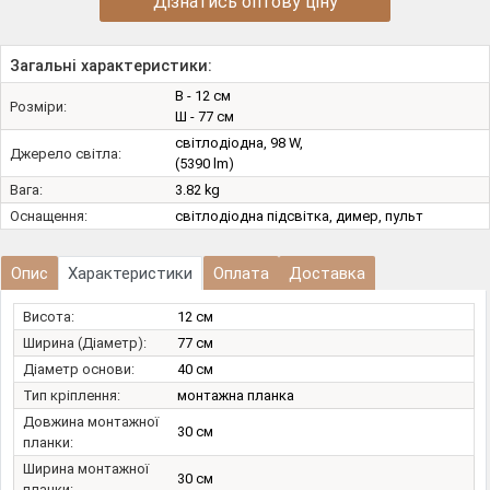
Дізнатись оптову ціну
Загальні характеристики:
В - 12 см
Розміри:
Ш - 77 см
світлодіодна, 98 W,
Джерело світла:
(5390 lm)
Вага:
3.82 kg
Оснащення:
світлодіодна підсвітка, димер, пульт
Опис
Характеристики
Оплата
Доставка
Висота:
12 см
Ширина (Діаметр):
77 см
Діаметр основи:
40 см
Тип кріплення:
монтажна планка
Довжина монтажної
30 см
планки:
Ширина монтажної
30 см
планки: