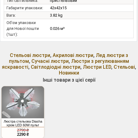
Тип світильника:
пристельовий
Габарити упаковки:
42x42x15
Вага:
3.82 kg
Об'єм упаковки
для Нової пошти
0.026 м³
(1шт):
Стельові люстри
,
Акрилові люстри
,
Лед люстри з
пультом
,
Сучасні люстри
,
Люстри з регулюванням
яскравості
,
Світлодіодні люстри
,
Люстри LED
,
Стельові
,
Новинки
Інші товари з цієї серії
Люстра стельова Diasha
хром LED 60W пульт
димер
2790 ₴
2290 ₴