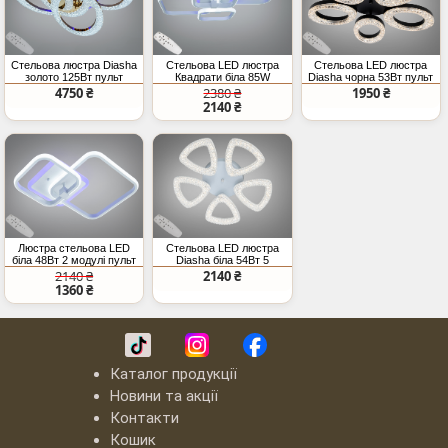
Стельова люстра Diasha
Стельова LED люстра
Стельова LED люстра
золото 125Вт пульт
Квадрати біла 85W
Diasha чорна 53Вт пульт
димер
CCT
4750 ₴
2380 ₴
1950 ₴
2140 ₴
Люстра стельова LED
Стельова LED люстра
біла 48Вт 2 модулі пульт
Diasha біла 54Вт 5
модулів
2140 ₴
2140 ₴
1360 ₴
Каталог продукції
Новини та акції
Контакти
Кошик