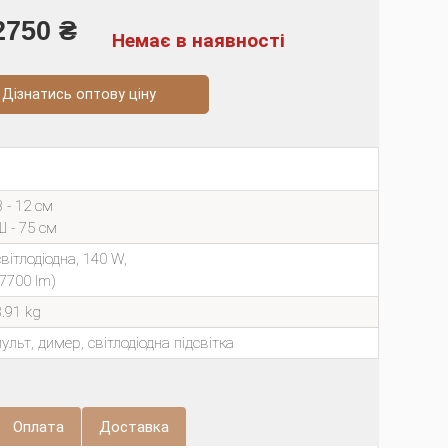
2750 ₴
Немає в наявності
натись оптову ціну
В - 12 см
Ш - 75 см
світлодіодна, 140 W,
(7700 lm)
3.91 kg
пульт, димер, світлодіодна підсвітка
Оплата
Доставка