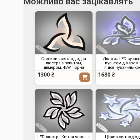
Можливо вас зацікавлять
Стельова світлодіодна
Люстра LED сучасн
люстра з пультом,
пультом дімером 
димером, 45W, чорна
підсвічуванням х
1300 ₴
1680 ₴
LED люстра Квітка чорна з
Цікава світлодіод