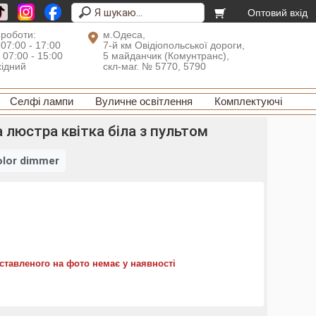
Оптовий вхід
 роботи:
м.Одеса,
 07:00 - 17:00
7-й км Овідіопольської дороги,
: 07:00 - 15:00
5 майданчик (Комунтранс),
хідний
скл-маг. № 5770, 5790
Селфі лампи
Вуличне освітлення
Комплектуючі
 люстра квітка біла з пультом
olor dimmer
ставленого на фото немає у наявності