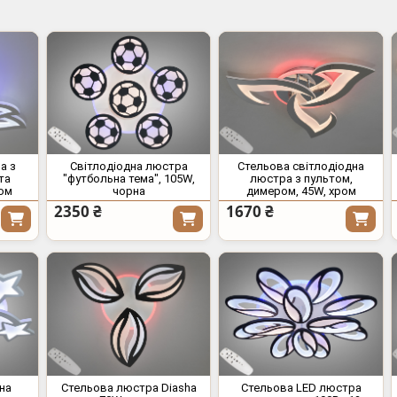
а з
Світлодіодна люстра
Стельова світлодіодна
та
"футбольна тема", 105W,
люстра з пультом,
ром
чорна
димером, 45W, хром
2350 ₴
1670 ₴
на
Стельова люстра Diasha
Стельова LED люстра