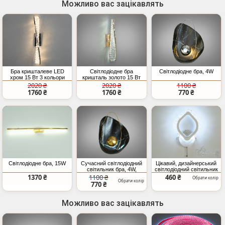
Можливо вас зацікавлять
Бра кришталеве LED
Світлодіодне бра
Світлодіодне бра, 4W
хром 15 Вт 3 кольори
кришталь золото 15 Вт
світла
три кольори
2020 ₴
2020 ₴
1100 ₴
1760 ₴
1760 ₴
770 ₴
Світлодіодне бра, 15W
Сучасний світлодіодний
Цікавий, дизайнерський
світильник бра, 4W,
світлодіодний світильник
чорний+золото
потужністю 12W, білого
1370 ₴
1100 ₴
460 ₴
Обрати колір
Обрати колір
кольору
770 ₴
Можливо вас зацікавлять