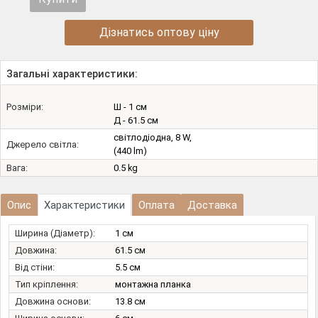
Дізнатись оптову ціну
Загальні характеристики:
Розміри:
Ш - 1 см
Д - 61.5 см
світлодіодна, 8 W,
Джерело світла:
(440 lm)
Вага:
0.5 kg
Опис
Характеристики
Оплата
Доставка
Ширина (Діаметр):
1 см
Довжина:
61.5 см
Від стіни:
5.5 см
Тип кріплення:
монтажна планка
Довжина основи:
13.8 см