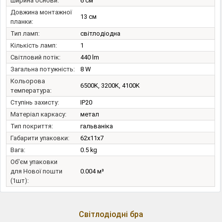
Ширина основи:
6 см
Довжина монтажної
13 см
планки:
Тип ламп:
світлодіодна
Кількість ламп:
1
Світловий потік:
440 lm
Загальна потужність:
8 W
Кольорова
6500K, 3200K, 4100K
температура:
Ступінь захисту:
IP20
Матеріал каркасу:
метал
Тип покриття:
гальваніка
Габарити упаковки:
62x11x7
Вага:
0.5 kg
Об'єм упаковки
для Нової пошти
0.004 м³
(1шт):
Світлодіодні бра