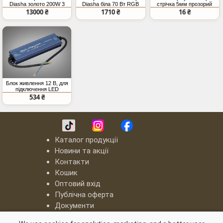
Diasha золото 200W 3
Diasha біла 70 Вт RGB
стрічка 5мм прозорий
кільця з пультом
BT
SMD COB
13000 ₴
1710 ₴
16 ₴
Блок живлення 12 В, для
підключення LED
стрічки, 80Вт, 6.67А
534 ₴
Каталог продукції
Новини та акції
Контакти
Кошик
Оптовий вхід
Публічна оферта
Документи
LED люстри "Квадрати"