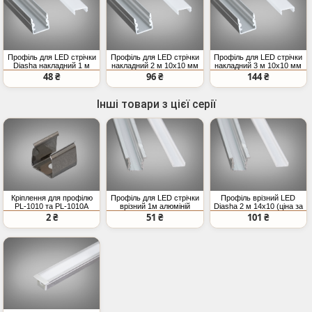
Профіль для LED стрічки
Профіль для LED стрічки
Профіль для LED стрічки
Diasha накладний 1 м
накладний 2 м 10x10 мм
накладний 3 м 10x10 мм
10x10 мм (ціна за 1
(ціна за 2 метри)
(ціна за 3 метри)
48 ₴
96 ₴
144 ₴
метр)
Інші товари з цієї серії
Кріплення для профілю
Профіль для LED стрічки
Профіль врізний LED
PL-1010 та PL-1010A
врізний 1м алюміній
Diasha 2 м 14x10 (ціна за
14x10мм (ціна за 1 метр)
2 метри)
2 ₴
51 ₴
101 ₴