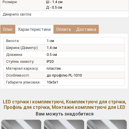
Розміри:
Ш - 1.4 см
Д - 0.5 см
Джерело світла:
Опис
Характеристики
Оплата
Доставка
Висота:
1 см
Ширина (Діаметр):
1.4 см
Довжина:
0.5 см
Ступінь захисту:
IP20
Матеріал каркасу:
пластик
Особливості:
до профілю PL-1010
Габарити упаковки:
10x5x1
LED стрічки і комплектуючі
,
Комплектуючі для стрічки
,
Профіль для стрічки
,
Монтажні комплектуючі для LED
Вам можуть знадобитися