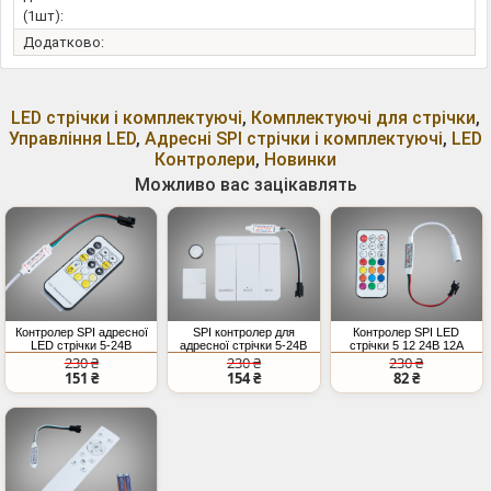
(1шт):
Додатково:
LED стрічки і комплектуючі
,
Комплектуючі для стрічки
,
Управління LED
,
Адресні SPI стрічки і комплектуючі
,
LED
Контролери
,
Новинки
Можливо вас зацікавлять
Контролер SPI адресної
SPI контролер для
Контролер SPI LED
LED стрічки 5-24В
адресної стрічки 5-24В
стрічки 5 12 24В 12А
білий
288Вт
230 ₴
230 ₴
230 ₴
151 ₴
154 ₴
82 ₴