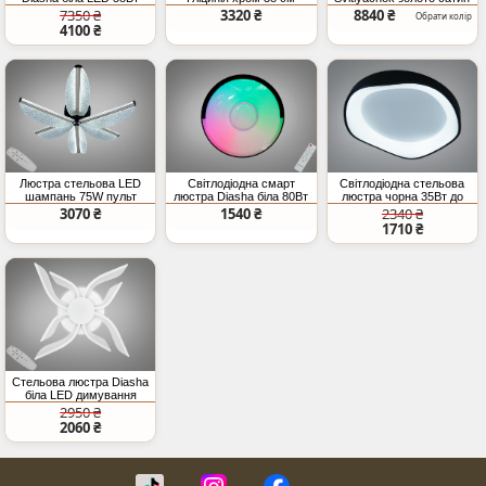
E14x4
54
7350 ₴
3320 ₴
8840 ₴
Обрати колір
4100 ₴
Люстра стельова LED
Світлодіодна смарт
Світлодіодна стельова
шампань 75W пульт
люстра Diasha біла 80Вт
люстра чорна 35Вт до
димер
RGB
6м²
3070 ₴
1540 ₴
2340 ₴
1710 ₴
Стельова люстра Diasha
біла LED димування
67Вт
2950 ₴
2060 ₴