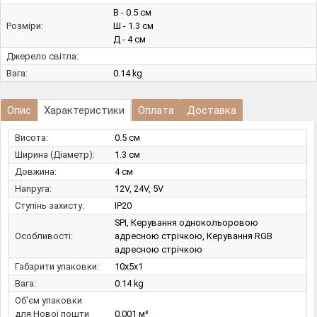
В - 0.5 см
Розміри:
Ш - 1.3 см
Д - 4 см
Джерело світла:
Вага:
0.14 kg
Опис
Характеристики
Оплата
Доставка
Висота:
0.5 см
Ширина (Діаметр):
1.3 см
Довжина:
4 см
Напруга:
12V, 24V, 5V
Ступінь захисту:
IP20
SPI, Керування однокольоровою
Особливості:
адресною стрічкою, Керування RGB
адресною стрічкою
Габарити упаковки:
10x5x1
Вага:
0.14 kg
Об'єм упаковки
для Нової пошти
0.001 м³