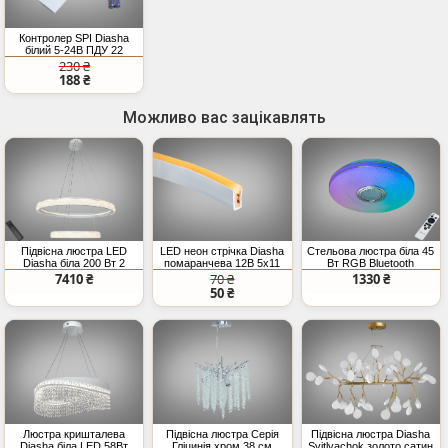
Контролер SPI Diasha
білий 5‑24В ПДУ 22
ефекти
230 ₴
188 ₴
Можливо вас зацікавлять
Підвісна люстра LED
LED неон стрічка Diasha
Стельова люстра біла 45
Diasha біла 200 Вт 2
помаранчева 12В 5x11
Вт RGB Bluetooth
кільця
IP67
колонка
7410 ₴
70 ₴
1330 ₴
50 ₴
Люстра кришталева
Підвісна люстра Серія
Підвісна люстра Diasha
Diasha біла LED 58Вт
Гліцинія хром 38 см
Svitlyachok золото сатин