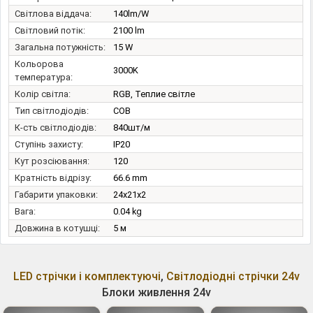
Світлова віддача:
140lm/W
Світловий потік:
2100 lm
Загальна потужність:
15 W
Кольорова
3000K
температура:
Колір світла:
RGB, Теплие світле
Тип світлодіодів:
COB
К-сть світлодіодів:
840шт/м
Ступінь захисту:
IP20
Кут розсіювання:
120
Кратність відрізу:
66.6 mm
Габарити упаковки:
24x21x2
Вага:
0.04 kg
Довжина в котушці:
5 м
LED стрічки і комплектуючі
,
Світлодіодні стрічки 24v
Блоки живлення 24v