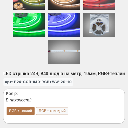
LED стрічка 24В, 840 діодів на метр, 10мм, RGB+теплий
арт: P24-COB-840-RGB+WW-20-10
Колір:
В наявності:
RGB + теплий
RGB + холодний