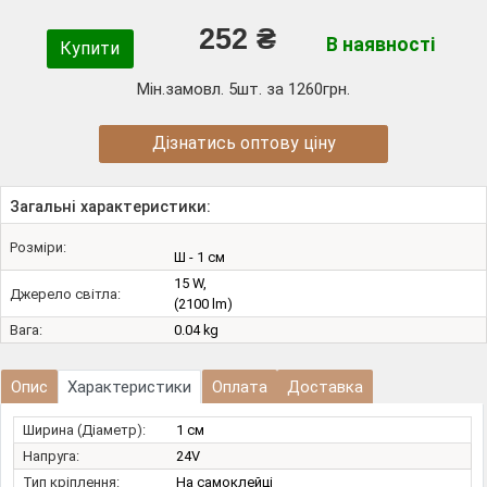
252 ₴
В наявності
Купити
Мін.замовл. 5шт. за 1260грн.
Дізнатись оптову ціну
Загальні характеристики:
Розміри:
Ш - 1 см
15 W,
Джерело світла:
(2100 lm)
Вага:
0.04 kg
Опис
Характеристики
Оплата
Доставка
Ширина (Діаметр):
1 см
Напруга:
24V
Тип кріплення:
На самоклейці