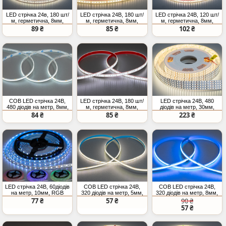
LED стрічка 24в, 180 шт/
LED стрічка 24В, 180 шт/
LED стрічка 24В, 120 шт/
м, герметична, 8мм,
м, герметична, 8мм,
м, герметична, 8мм,
нейтральний
теплий
нейтральний
89 ₴
85 ₴
102 ₴
COB LED стрічка 24В,
LED стрічка 24В, 180 шт/
LED стрічка 24В, 480
480 діодів на метр, 8мм,
м, герметична, 8мм,
діодів на метр, 30мм,
холодний
нейтральний
нейтральний
84 ₴
85 ₴
223 ₴
LED стрічка 24В, 60діодів
COB LED стрічка 24В,
COB LED стрічка 24В,
на метр, 10мм, RGB
320 діодів на метр, 5мм,
320 діодів на метр, 8мм,
нейтральний
блакитний
77 ₴
57 ₴
90 ₴
57 ₴