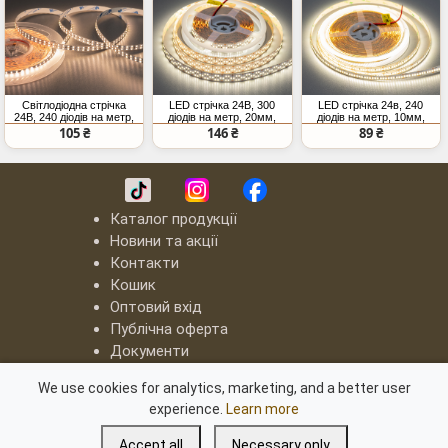
Світлодіодна стрічка
LED стрічка 24В, 300
LED стрічка 24в, 240
24В, 240 діодів на метр,
діодів на метр, 20мм,
діодів на метр, 10мм,
10мм, теплий
нейтральний
нейтральний
105 ₴
146 ₴
89 ₴
Каталог продукції
Новини та акції
Контакти
Кошик
Оптовий вхід
Публічна оферта
Документи
LED люстри "Квадрати"
We use cookies for analytics, marketing, and a better user
Серія "8060"
experience.
Learn more
Серія "8022"
Світлодіодні люстри з димером
Accept all
Necessary only