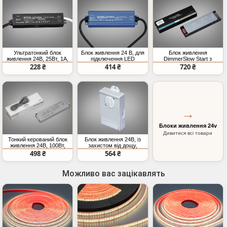
Ультратонкий блок
Блок живлення 24 В, для
Блок живлення
живлення 24В, 25Вт, 1А,
підключення LED
DimmerSlow Start з
герметичний
стрічки, 60Вт, 2.5А
плавним включенням та
228 ₴
414 ₴
720 ₴
зміною яскравості, 24v,
300Вт, 12.5А
→
Блоки живлення 24v
Дивитися всі товари
Тонкий керований блок
Блок живлення 24В, із
живлення 24В, 100Вт,
захистом від дощу,
4,1А
300Вт, 12.5А
498 ₴
564 ₴
Можливо вас зацікавлять