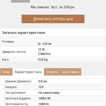
Мін.замовл. 5шт. за 330грн.
Дізнатись оптову ціну
Загальні характеристики:
Розміри:
Ш - 0.8 см
12 W,
Джерело світла:
(1680 lm)
Вага:
0.02 kg
Опис
Характеристики
Оплата
Доставка
Ширина (Діаметр):
0.8 см
Напруга:
12V
Тип кріплення:
На самоклейці
Світлова віддача:
140lm/W
Світловий потік:
1680 lm