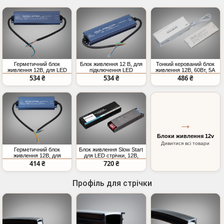
Герметичний блок
Блок живлення 12 В, для
Тонкий керований блок
живлення 12В, для LED
підключення LED
живлення 12В, 60Вт, 5А
стрічки, 80Вт, 6,66А
стрічки, 80Вт, 6.67А
534 ₴
534 ₴
486 ₴
→
Блоки живлення 12v
Дивитися всі товари
Герметичний блок
Блок живлення Slow Start
живлення 12В, для
для LED стрічки, 12В,
підключення LED
300Вт, 25А
414 ₴
720 ₴
стрічки, 60Вт, 5А
Профіль для стрічки