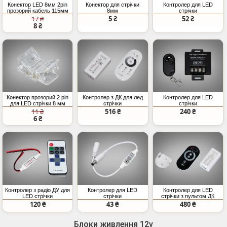
Конектор LED 8мм 2pin
Конектор для стрічки
Контролер для LED
прозорий кабель 115мм
8мм
стрічки
17 ₴
5 ₴
52 ₴
8 ₴
Конектор прозорий 2 pin
Контролер з ДК для лед
Контролер для LED
для LED стрічки 8 мм
стрічки
стрічки
11 ₴
516 ₴
240 ₴
6 ₴
Контролер з радіо ДУ для
Контролер для LED
Контролер для LED
LED стрічки
стрічки
стрічки з пультом ДК
120 ₴
43 ₴
480 ₴
Блоки живлення 12v