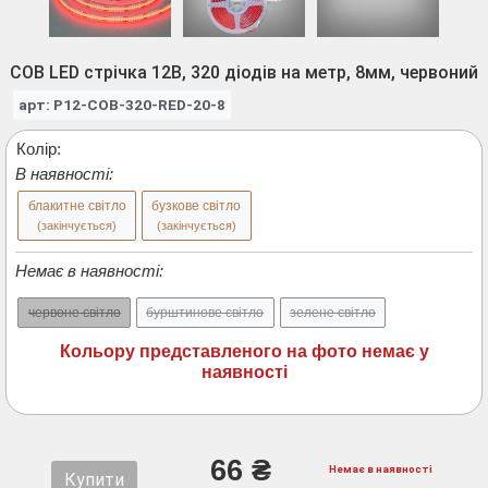
COB LED стрічка 12В, 320 діодів на метр, 8мм, червоний
арт: P12-COB-320-RED-20-8
Колір:
В наявності:
блакитне світло
бузкове світло
(закінчується)
(закінчується)
Немає в наявності:
червоне світло
бурштинове світло
зелене світло
Кольору представленого на фото немає у
наявності
66 ₴
Немає в наявності
Купити