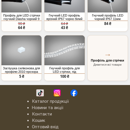
Профіль для LED стрічки
Гнучкий LED профіль
Гнучкий профіль LED
гнучкий Diasha чорний 9
врізний IP67 чорно білий
чорний IP67 11мм
мм (ціна за 1 метр)
10мм (ціна за 1 метр)
двокамерний (ціна за 1
90 ₴
64 ₴
84 ₴
метр)
64 ₴
43 ₴
→
Профіль для стрічки
Дивитися всі товари
Заглушка силіконова для
Гнучкий профіль для
профілю 2010 прозора
LED стрічки, під
штукатурку (ціна за 3
5 ₴
100 ₴
метри)
Каталог продукції
Новини та акції
Контакти
Кошик
Оптовий вхід