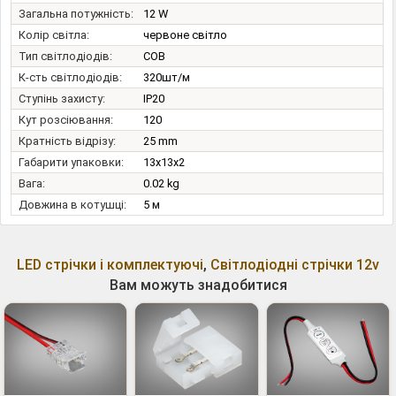
Загальна потужність:
12 W
Колір світла:
червоне світло
Тип світлодіодів:
COB
К-сть світлодіодів:
320шт/м
Ступінь захисту:
IP20
Кут розсіювання:
120
Кратність відрізу:
25 mm
Габарити упаковки:
13x13x2
Вага:
0.02 kg
Довжина в котушці:
5 м
LED стрічки і комплектуючі
,
Світлодіодні стрічки 12v
Вам можуть знадобитися