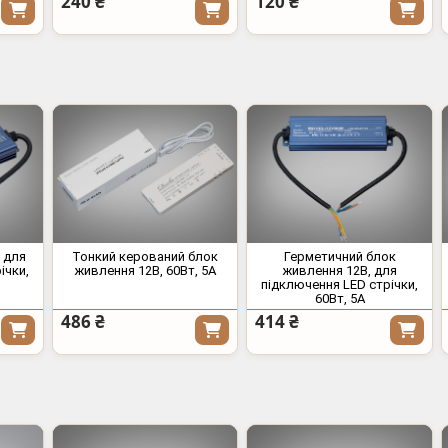
240 ₴
120 ₴
, для
Тонкий керований блок
Герметичний блок
ічки,
живлення 12В, 60Вт, 5А
живлення 12В, для
підключення LED стрічки,
60Вт, 5А
486 ₴
414 ₴