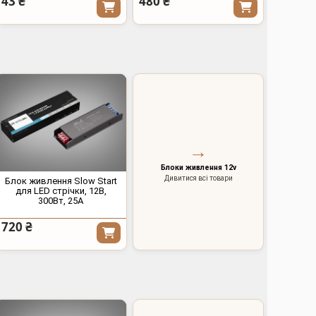
43 ₴
480 ₴
→
Блоки живлення 12v
Дивитися всі товари
Блок живлення Slow Start
для LED стрічки, 12В,
300Вт, 25А
720 ₴