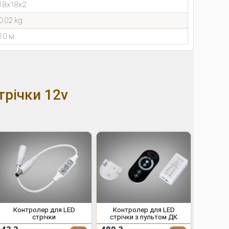
18x18x2
0.02 kg
10 м
трічки 12v
Контролер для LED
Контролер для LED
стрічки
стрічки з пультом ДК