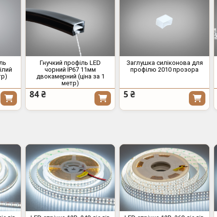
іль
Гнучкий профіль LED
Заглушка силіконова для
білий
чорний IP67 11мм
профілю 2010 прозора
тр)
двокамерний (ціна за 1
метр)
84 ₴
5 ₴