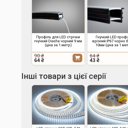
Профіль для LED стрічки
Гнучкий LED проф
гнучкий Diasha чорний 9 мм
врізний IP67 чорно 
(ціна за 1 метр)
10мм (ціна за 1 ме
90 ₴
64 ₴
64 ₴
43 ₴
Інші товари з цієї серії