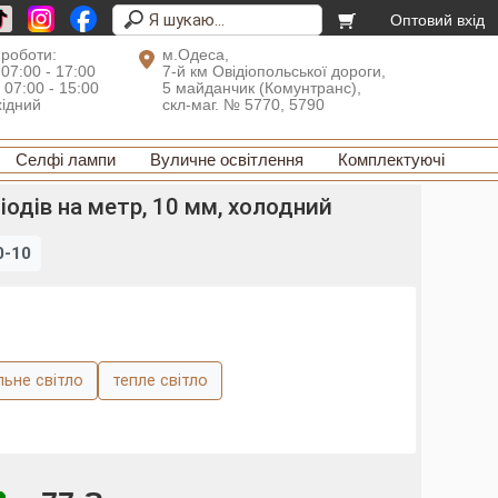
Оптовий вхід
 роботи:
м.Одеса,
 07:00 - 17:00
7-й км Овідіопольської дороги,
: 07:00 - 15:00
5 майданчик (Комунтранс),
хідний
скл-маг. № 5770, 5790
Селфі лампи
Вуличне освітлення
Комплектуючі
іодів на метр, 10 мм, холодний
0-10
льне світло
тепле світло