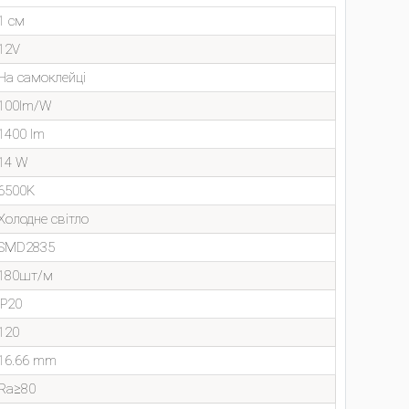
1 см
12V
На самоклейці
100lm/W
1400 lm
14 W
6500K
Холодне світло
SMD2835
180шт/м
IP20
120
16.66 mm
Ra≥80