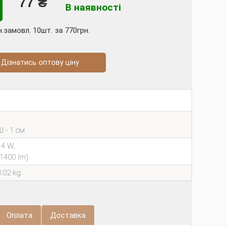
77 ₴
В наявності
н.замовл. 10шт. за 770грн.
натись оптову ціну
Ш - 1 см
14 W,
(1400 lm)
0.02 kg
Оплата
Доставка