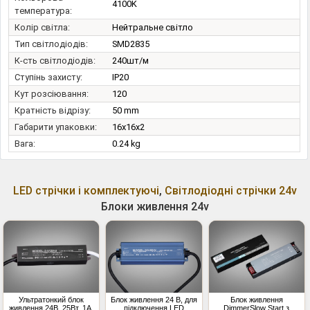
4100K
температура:
Колір світла:
Нейтральне світло
Тип світлодіодів:
SMD2835
К-сть світлодіодів:
240шт/м
Ступінь захисту:
IP20
Кут розсіювання:
120
Кратність відрізу:
50 mm
Габарити упаковки:
16x16x2
Вага:
0.24 kg
LED стрічки і комплектуючі
,
Світлодіодні стрічки 24v
Блоки живлення 24v
Ультратонкий блок
Блок живлення 24 В, для
Блок живлення
живлення 24В, 25Вт, 1А,
підключення LED
DimmerSlow Start з