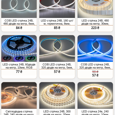
COB LED стрічка 24В,
LED стрічка 24В, 180 шт/
LED стрічка 24В, 480
480 діодів на метр, 8мм,
м, герметична, 8мм,
діодів на метр, 30мм,
холодний
нейтральний
нейтральний
84 ₴
85 ₴
223 ₴
LED стрічка 24В, 60діодів
COB LED стрічка 24В,
COB LED стрічка 24В,
на метр, 10мм, RGB
320 діодів на метр, 5мм,
320 діодів на метр, 8мм,
нейтральний
блакитний
77 ₴
57 ₴
90 ₴
57 ₴
Світлодіодна стрічка
LED стрічка 24В, 300
LED стрічка 24в, 240
24В, 240 діодів на метр,
діодів на метр, 20мм,
діодів на метр, 10мм,