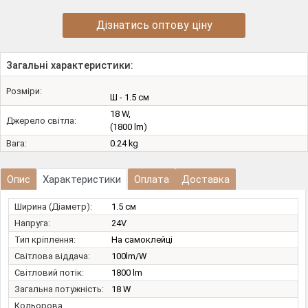
Дізнатись оптову ціну
Загальні характеристики:
Розміри:
Ш - 1.5 см
18 W,
Джерело світла:
(1800 lm)
Вага:
0.24 kg
Опис
Характеристики
Оплата
Доставка
Ширина (Діаметр):
1.5 см
Напруга:
24V
Тип кріплення:
На самоклейці
Світлова віддача:
100lm/W
Світловий потік:
1800 lm
Загальна потужність:
18 W
Кольорова