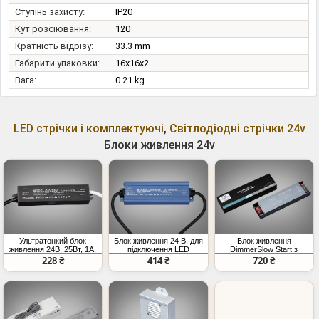
Ступінь захисту:
IP20
Кут розсіювання:
120
Кратність відрізу:
33.3 mm
Габарити упаковки:
16x16x2
Вага:
0.21 kg
LED стрічки і комплектуючі
,
Світлодіодні стрічки 24v
Блоки живлення 24v
Ультратонкий блок
Блок живлення 24 В, для
Блок живлення
живлення 24В, 25Вт, 1А,
підключення LED
DimmerSlow Start з
герметичний
стрічки, 60Вт, 2.5А
плавним включенням та
228 ₴
414 ₴
720 ₴
зміною яскравості, 24v,
300Вт, 12.5А