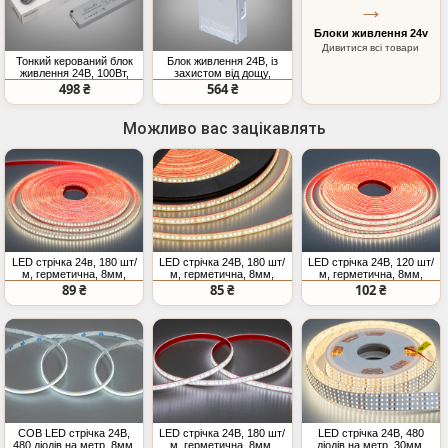
→
Блоки живлення 24v
Дивитися всі товари
Тонкий керований блок
Блок живлення 24В, із
живлення 24В, 100Вт,
захистом від дощу,
4,1А
300Вт, 12.5А
498 ₴
564 ₴
Можливо вас зацікавлять
LED стрічка 24в, 180 шт/
LED стрічка 24В, 180 шт/
LED стрічка 24В, 120 шт/
м, герметична, 8мм,
м, герметична, 8мм,
м, герметична, 8мм,
нейтральний
теплий
нейтральний
89 ₴
85 ₴
102 ₴
COB LED стрічка 24В,
LED стрічка 24В, 180 шт/
LED стрічка 24В, 480
480 діодів на метр, 8мм,
м, герметична, 8мм,
діодів на метр, 30мм,