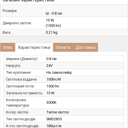
Загальні характеристики:
Розміри:
Ш - 0.8 см
15 W,
Джерело світла:
(1500 lm)
Вага:
0.21 kg
Опис
Характеристики
Оплата
Доставка
Ширина (Діаметр):
0.8 см
Напруга:
24V
Тип кріплення:
На самоклейці
Світлова віддача:
100lm/W
Світловий потік:
1500 lm
Загальна потужність:
15 W
Кольорова
3000K
температура:
Колір світла:
Тепле світло
Тип світлодіодів:
SMD2835
К-сть світлодіодів:
180шт/м