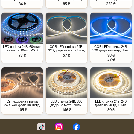
холодний
нейтральний
нейтральний
84 ₴
85 ₴
223 ₴
LED стрічка 24В, 60діодів
COB LED стрічка 24В,
COB LED стрічка 24В,
на метр, 10мм, RGB
320 діодів на метр, 5мм,
320 діодів на метр, 8мм,
нейтральний
блакитний
77 ₴
57 ₴
90 ₴
57 ₴
Світлодіодна стрічка
LED стрічка 24В, 300
LED стрічка 24в, 240
24В, 240 діодів на метр,
діодів на метр, 20мм,
діодів на метр, 10мм,
10мм, теплий
нейтральний
нейтральний
105 ₴
146 ₴
89 ₴