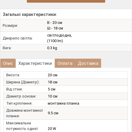
Загальні характеристики:
В - 20 см
Розміри:
Ш - 18 см
світлодіодна,
Джерело світла:
(1100 lm)
Вага:
0.3 kg
Опис
Характеристики
Оплата
Доставка
Висота:
20 см
Ширина (Діаметр):
18 см
Від стіни:
5 см
Діаметр основи:
10 см
Тип кріплення:
монтажна планка
Довжина монтажної
9.5 см
планки:
Максимальна
потужність однієї
20 W