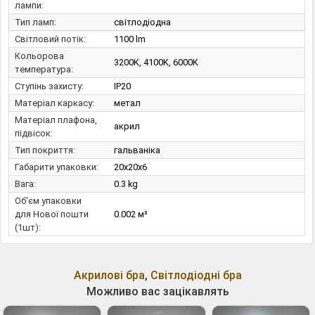
лампи:
Тип ламп:
світлодіодна
Світловий потік:
1100 lm
Кольорова
3200K, 4100K, 6000K
температура:
Ступінь захисту:
IP20
Матеріал каркасу:
метал
Матеріал плафона,
акрил
підвісок:
Тип покриття:
гальваніка
Габарити упаковки:
20x20x6
Вага:
0.3 kg
Об'єм упаковки
для Нової пошти
0.002 м³
(1шт):
Акрилові бра
,
Світлодіодні бра
Можливо вас зацікавлять