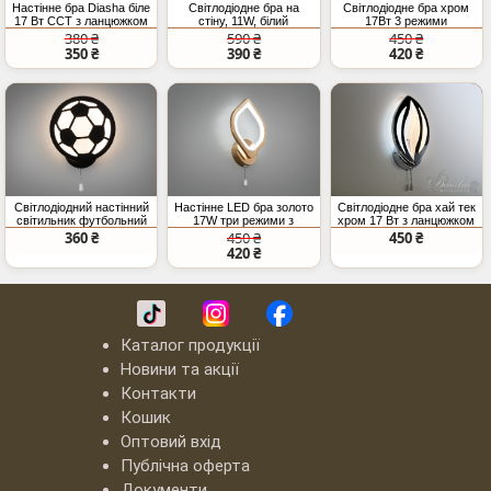
Настінне бра Diasha біле
Світлодіодне бра на
Світлодіодне бра хром
17 Вт CCT з ланцюжком
стіну, 11W, білий
17Вт 3 режими
освітлення
380 ₴
590 ₴
450 ₴
350 ₴
390 ₴
420 ₴
Світлодіодний настінний
Настінне LED бра золото
Світлодіодне бра хай тек
світильник футбольний
17W три режими з
хром 17 Вт з ланцюжком
м`яч, 16 Вт
шнурком
360 ₴
450 ₴
450 ₴
420 ₴
Каталог продукції
Новини та акції
Контакти
Кошик
Оптовий вхід
Публічна оферта
Документи