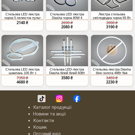
Стельова LED люстра
Стельова LED люстра
Люстра стельова
чорна 5 пелюсток пульт
Diasha чорна 80W 4
світлодіодна чорна 65 Вт
димер
кільця
2140 ₴
2690 ₴
3900 ₴
2080 ₴
3190 ₴
Стельова LED люстра
Стельова LED-люстра
Стельова люстра Diasha
шампань 105 Вт з
Diasha білий білий 60Вт
біло-золота 48Вт 8кв
пультом
пульт
пульт
7350 ₴
3580 ₴
3450 ₴
4680 ₴
2230 ₴
Каталог продукції
Новини та акції
Контакти
Кошик
Оптовий вхід