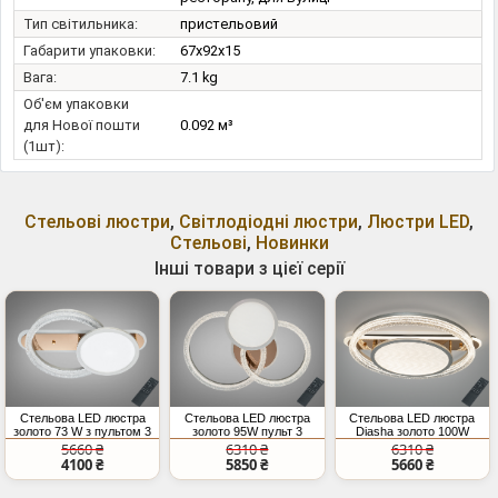
Тип світильника:
пристельовий
Габарити упаковки:
67x92x15
Вага:
7.1 kg
Об'єм упаковки
для Нової пошти
0.092 м³
(1шт):
Стельові люстри
,
Світлодіодні люстри
,
Люстри LED
,
Стельові
,
Новинки
Інші товари з цієї серії
Стельова LED люстра
Стельова LED люстра
Стельова LED люстра
золото 73 W з пультом 3
золото 95W пульт 3
Diasha золото 100W
режими
кільця 3 режими
пульт
5660 ₴
6310 ₴
6310 ₴
4100 ₴
5850 ₴
5660 ₴