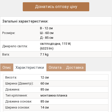
Дізнатись оптову ціну
Загальні характеристики:
В - 12 см
Розміри:
Ш - 60 см
Д - 85 см
світлодіодна, 115 W,
Джерело світла:
(6325 lm)
Вага:
7.1 kg
Опис
Характеристики
Оплата
Доставка
Висота:
12 см
Ширина (Діаметр):
60 см
Довжина:
85 см
Тип кріплення:
монтажна планка
Довжина основи:
85 см
Ширина основи:
14 см