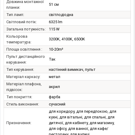
Довжина монтажної
51 см
планки:
Тип ламп:
світлодіодна
Світловий потік:
6325 lm
Загальна потужність:
115 W
Кольорова
3200K, 4100K, 6500K
температура:
Площа освітлення :
10-20m²
Пульт дистанційного
Так
керування:
Тип керування:
настінний вимикач, пульт
Матеріал каркасу:
метал
Матеріал плафона,
акрил
підвісок:
Тип покриття:
фарба
Стиль виконання:
сучасний
для коридору, для передпокою, для
кухні, для вітальні, для спальні, для
Призначення:
дитячої, для кабінету, для магазину,
для офісу, для ванної, для кафе/
ресторану, для вулиці