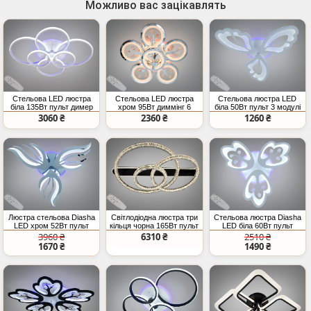
Можливо вас зацікавлять
Стельова LED люстра
Стельова LED люстра
Стельова люстра LED
біла 135Вт пульт димер
хром 95Вт диммінг 6
біла 50Вт пульт 3 модулі
кілець
3060 ₴
2360 ₴
1260 ₴
Люстра стельова Diasha
Світлодіодна люстра три
Стельова люстра Diasha
LED хром 52Вт пульт
кільця чорна 165Вт пульт
LED біла 60Вт пульт
димер
3960 ₴
6310 ₴
2510 ₴
1670 ₴
1490 ₴