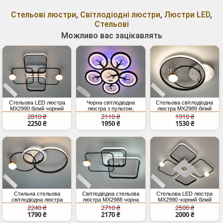
Стельові люстри
,
Світлодіодні люстри
,
Люстри LED
,
Стельові
Можливо вас зацікавлять
Стельова LED люстра
Чорна світлодіодна
Стельова світлодіодна
MX2990 білий чорний
люстра з пультом,
люстра MX2989 білий
55Вт з пультом
диммером, підсвіткою,
чорний 35 Вт LED
2810 ₴
2110 ₴
1910 ₴
дистанційного керування
90W
2250 ₴
1950 ₴
1530 ₴
Стильна стельова
Світлодіодна стельова
Стельова LED люстра
світлодіодна люстра
люстра MX2988 чорна
MX2990 чорний білий
кільця, 45Вт,
біла 60 Вт пульт
55Вт з пультом
2240 ₴
2710 ₴
2500 ₴
білий+чорний
димування та
1790 ₴
2170 ₴
2000 ₴
регулювання колірної