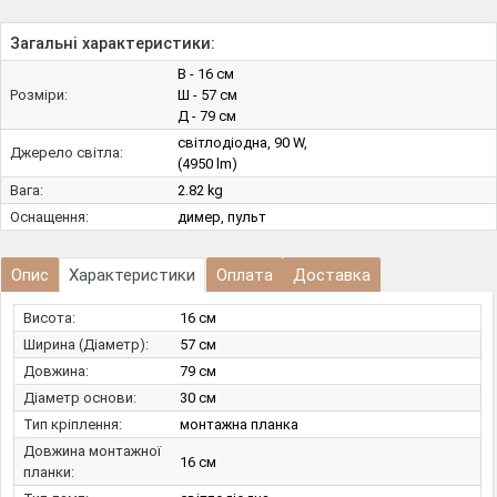
Загальні характеристики:
В - 16 см
Розміри:
Ш - 57 см
Д - 79 см
світлодіодна, 90 W,
Джерело світла:
(4950 lm)
Вага:
2.82 kg
Оснащення:
димер, пульт
Опис
Характеристики
Оплата
Доставка
Висота:
16 см
Ширина (Діаметр):
57 см
Довжина:
79 см
Діаметр основи:
30 см
Тип кріплення:
монтажна планка
Довжина монтажної
16 см
планки: