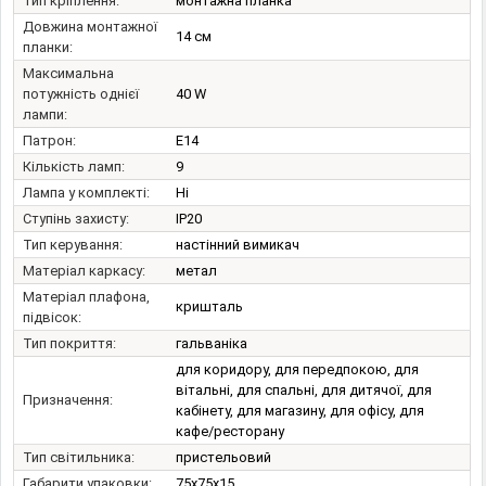
Тип кріплення:
монтажна планка
Довжина монтажної
14 см
планки:
Максимальна
потужність однієї
40 W
лампи:
Патрон:
E14
Кількість ламп:
9
Лампа у комплекті:
Ні
Ступінь захисту:
IP20
Тип керування:
настінний вимикач
Матеріал каркасу:
метал
Матеріал плафона,
кришталь
підвісок:
Тип покриття:
гальваніка
для коридору, для передпокою, для
вітальні, для спальні, для дитячої, для
Призначення:
кабінету, для магазину, для офісу, для
кафе/ресторану
Тип світильника:
пристельовий
Габарити упаковки:
75x75x15