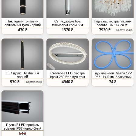
Накладний точковий
Світлодіодне бра
Підвісна люстра Гліцинія
світильник туба чорний
мінімалізм хром 8Вт
золото 10xE14 20 м²
GU10
4100К 440Лм
470 ₴
1370 ₴
7930 ₴
Обрати колір
LED підвіс Diasha 6Вт
Стельова LED люстра
Гнучкий неон Diasha 12V
чорний
хром 280 Вт з пультом
IP67 11x11мм Блакитний
970 ₴
4940 ₴
74 ₴
Обрати колір
Гнучкий LED профіль
врізний IP67 чорно білий
10мм (ціна за 1 метр)
64 ₴