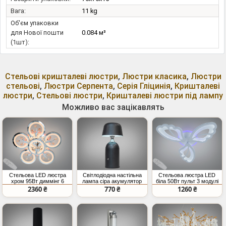
Вага:
11 kg
Об'єм упаковки
для Нової пошти
0.084 м³
(1шт):
Стельові кришталеві люстри
,
Люстри класика
,
Люстри
стельові
,
Люстри Серпента
,
Серія Гліцинія
,
Кришталеві
люстри
,
Стельові люстри
,
Кришталеві люстри під лампу
Можливо вас зацікавлять
Стельова LED люстра
Світлодіодна настільна
Стельова люстра LED
хром 95Вт диммінг 6
лампа сіра акумулятор
біла 50Вт пульт 3 модулі
кілець
димер
2360 ₴
770 ₴
1260 ₴