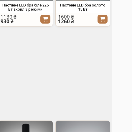
Настінне LED бра біле 225
Настінне LED бра золото
Вт акрил 3 режими
15 Вт
1130 ₴
1600 ₴
930 ₴
1260 ₴