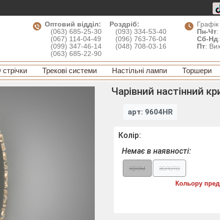
Оптовий відділ:
Роздріб:
Графік
(063) 685-25-30
(093) 334-53-40
Пн-Чт
:
(067) 114-04-49
(096) 763-76-04
Сб-Нд
(099) 347-46-14
(048) 708-03-16
Пт
: Ви
(063) 685-22-90
 стрічки
Трекові системи
Настільні лампи
Торшери
Чарівний настінний кр
арт: 9604HR
Колір:
Немає в наявності:
хром
золото
Кольору пред