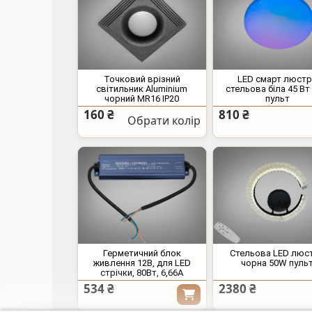
Точковий врізний
LED смарт люст
світильник Aluminium
стельова біла 45 Вт
чорний MR16 IP20
пульт
160 ₴
810 ₴
Обрати колір
Герметичний блок
Стельова LED люс
живлення 12В, для LED
чорна 50W пуль
стрічки, 80Вт, 6,66А
534 ₴
2380 ₴