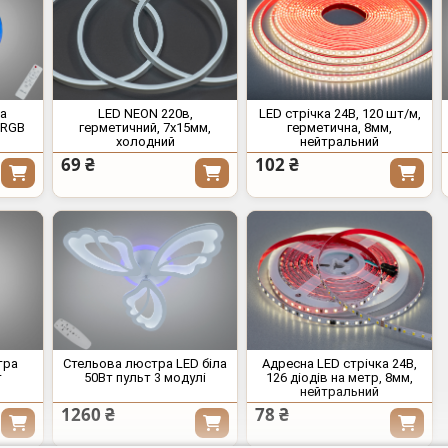
ра
LED NEON 220в,
LED стрічка 24В, 120 шт/м,
 RGB
герметичний, 7x15мм,
герметична, 8мм,
холодний
нейтральний
69 ₴
102 ₴
тра
Стельова люстра LED біла
Адресна LED стрічка 24В,
т
50Вт пульт 3 модулі
126 діодів на метр, 8мм,
нейтральний
1260 ₴
78 ₴