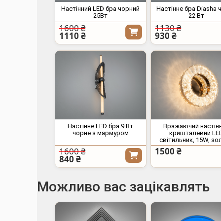
Настінний LED бра чорний
Настінне бра Diasha 
25Вт
22 Вт
1600 ₴
1130 ₴
1110 ₴
930 ₴
Настінне LED бра 9 Вт
Вражаючий настін
чорне з мармуром
кришталевий LE
світильник, 15W, зо
1600 ₴
1500 ₴
840 ₴
Можливо вас зацікавлять