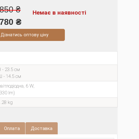
850 ₴
Немає в наявності
780 ₴
натись оптову ціну
 - 23.5 см
Ш - 14.5 см
світлодіодна, 6 W,
(330 lm)
1.28 kg
Оплата
Доставка