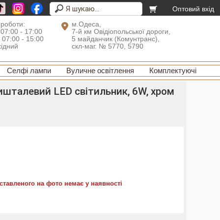
Оптовий вхід
 роботи:
м.Одеса,
 07:00 - 17:00
7-й км Овідіопольської дороги,
: 07:00 - 15:00
5 майданчик (Комунтранс),
хідний
скл-маг. № 5770, 5790
Селфі лампи
Вуличне освітлення
Комплектуючі
ишталевий LED світильник, 6W, хром
ставленого на фото немає у наявності