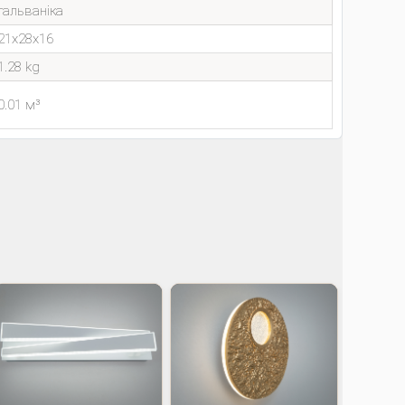
гальваніка
21x28x16
1.28 kg
0.01 м³