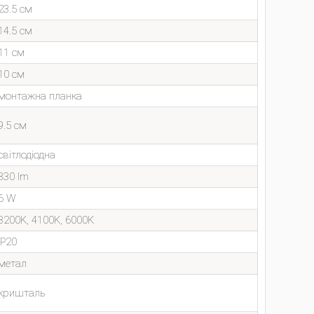
23.5 см
14.5 см
11 см
10 см
монтажна планка
9.5 см
світлодіодна
330 lm
6 W
3200K, 4100K, 6000K
IP20
метал
кришталь