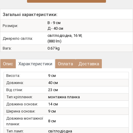
Загальні характеристики:
В - 9 см
Розміри:
Д - 40 см
світлодіодна, 16 W,
Джерело світла:
(880 lm)
Вага:
0.67 kg
Опис
Характеристики
Оплата
Доставка
Висота:
9 см
Довжина:
40 см
Від стіни:
23 см
Тип кріплення:
монтажна планка
Довжина основи:
14 см
Ширина основи:
9 см
Довжина монтажної
8 см
планки:
Тип ламп:
світлодіодна