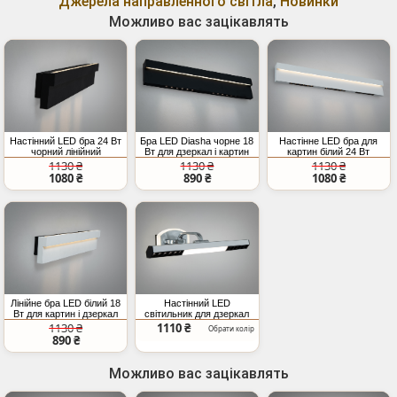
Джерела направленного світла
,
Новинки
Можливо вас зацікавлять
Настінний LED бра 24 Вт
Бра LED Diasha чорне 18
Настінне LED бра для
чорний лінійний
Вт для дзеркал і картин
картин білий 24 Вт
1130 ₴
1130 ₴
1130 ₴
1080 ₴
890 ₴
1080 ₴
Лінійне бра LED білий 18
Настінний LED
Вт для картин і дзеркал
світильник для дзеркал
16 W сірий
1130 ₴
1110 ₴
Обрати колір
890 ₴
Можливо вас зацікавлять