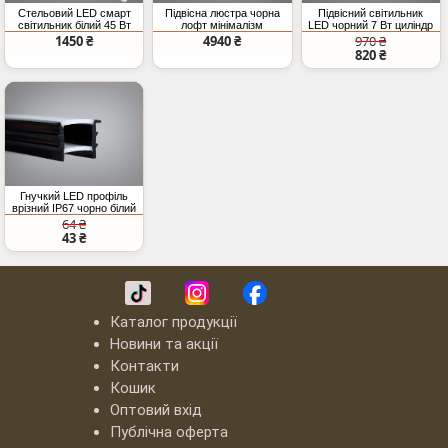
Стельовий LED смарт
Підвісна люстра чорна
Підвісний світильник
світильник білий 45 Вт
лофт мінімалізм
LED чорний 7 Вт циліндр
RGB
1450 ₴
4940 ₴
970 ₴
820 ₴
Гнучкий LED профіль
врізний IP67 чорно білий
10мм (ціна за 1 метр)
64 ₴
43 ₴
Каталог продукції
Новини та акції
Контакти
Кошик
Оптовий вхід
Публічна оферта