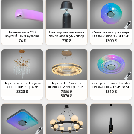
Гнучкий неон 24В
Світлодіодна настільна
Стельова люстра смарт
круглий 11мм бузкове
лампа сіра акумулятор
DB-8303 біла 45 Вт RGB
світло IP67
димер
Bluetooth колонка TUYA
74 ₴
770 ₴
1300 ₴
пульт
Підвісна люстра Гліцинія
Підвісна LED люстра
Люстра стельова Diasha
золото 4xE14 до 8 м²
шампань 2 кільця 140Вт
DB-8314 біла RGB 70 Вт
7700Лм
TUYA
3320 ₴
7680 ₴
1810 ₴
3070 ₴