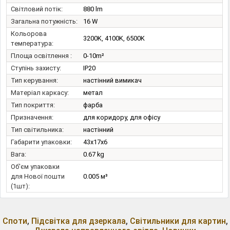
Світловий потік:
880 lm
Загальна потужність:
16 W
Кольорова
3200K, 4100K, 6500K
температура:
Площа освітлення :
0-10m²
Ступінь захисту:
IP20
Тип керування:
настінний вимикач
Матеріал каркасу:
метал
Тип покриття:
фарба
Призначення:
для коридору, для офісу
Тип світильника:
настінний
Габарити упаковки:
43x17x6
Вага:
0.67 kg
Об'єм упаковки
для Нової пошти
0.005 м³
(1шт):
Споти
,
Підсвітка для дзеркала
,
Світильники для картин
,