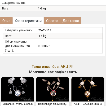
Джерело світла:
Вага:
1.6 kg
Опис
Характеристики
Оплата
Доставка
Габарити упаковки:
25x27x12
Вага:
1.6 kg
Об'єм упаковки
для Нової пошти
0.008 м³
(1шт):
Галогенові бра
,
АКЦІЯ!!!
Можливо вас зацікавлять
Унікальне, стильне бра в
Неймовірно вишуканий,
АКЦІЯ! Стильне, якісне