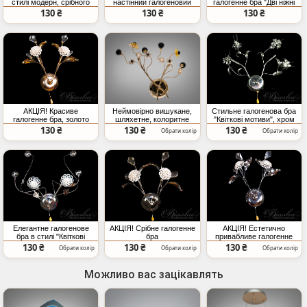
стилі модерн, срібного
настінний галогеновий
галогенне бра "Дві ніжні
кольору
світильник, срібний
квітки"
130 ₴
130 ₴
130 ₴
Неймовірно вишукане,
АКЦІЯ! Красиве
Стильне галогенова бра
шляхетне, колоритне
галогенне бра, золото
"Квіткові мотиви", хром
галогенове бра
130 ₴
130 ₴
130 ₴
Обрати колір
Обрати колір
Елегантне галогенове
АКЦІЯ! Срібне галогенне
АКЦІЯ! Естетично
бра в стилі "Квіткові
бра
привабливе галогенне
мотиви", срібне
бра, хром
130 ₴
130 ₴
130 ₴
Обрати колір
Обрати колір
Обрати колір
Можливо вас зацікавлять