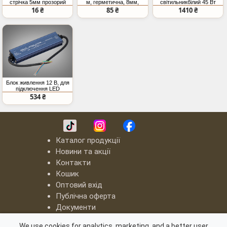
стрічка 5мм прозорий
м, герметична, 8мм,
світильникбілий 45 Вт
SMD COB
теплий
RGB Bluetooth колонка
16 ₴
85 ₴
1410 ₴
Блок живлення 12 В, для
підключення LED
стрічки, 80Вт, 6.67А
534 ₴
Каталог продукції
Новини та акції
Контакти
Кошик
Оптовий вхід
Публічна оферта
Документи
LED люстри "Квадрати"
We use cookies for analytics, marketing, and a better user