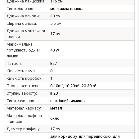
Довжина ланцюжка:
115 см
Тип кріплення:
монтажна планка
Довжина основи:
38 см
Ширина основи:
5.5 см
Довжина монтажної
17 см
планки:
Максимальна
потужність однієї
40 W
лампи:
Патрон:
E27
Кількість ламп:
8
Кількість коробок:
1
Площа освітлення :
0-10m², 10-20m², 20-30m²
Ступінь захисту:
IP20
Тип керування:
настінний вимикач
Матеріал каркасу:
метал
Матеріал плафона,
скло
підвісок:
Діаметр плафону :
17 см
для коридору, для передпокою, для