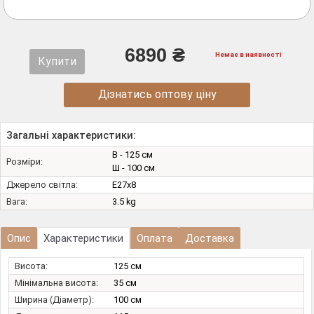
6890 ₴
Немає в наявності
Купити
Дізнатись оптову ціну
Загальні характеристики:
В - 125 см
Розміри:
Ш - 100 см
Джерело світла:
E27х8
Вага:
3.5 kg
Опис
Характеристики
Оплата
Доставка
Висота:
125 см
Мінімальна висота:
35 см
Ширина (Діаметр):
100 см