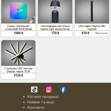
Смарт світильник
Світлодіодна настільна
LED підвіс Diasha 6Вт
стельовий RGB білий
лампа сіра акумулятор
чорний
80Вт BT
димер
1990 ₴
770 ₴
970 ₴
Обрати колір
Стельова LED люстра
Diasha чорна 70 W
3120 ₴
Каталог продукції
Новини та акції
Контакти