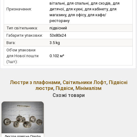
вітальні, для спальні, для сходів, для
Призначення:
дитячої, для кухні, для кабінету, для
магазину, для офісу, для кафе/
ресторану
Тип світильника:
підвісний
Габарити упаковки:
53x80x24
Вага:
3.5 kg
Об'єм упаковки
для Нової пошти
0.102 м³
(1шт):
Люстри з плафонами
,
Світильники Лофт
,
Підвісні
люстри
,
Підвіси
,
Мінімалізм
Схожі товари
Люстра підвісна Diasha