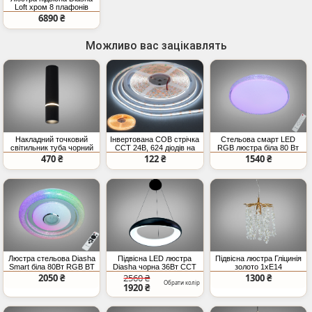
Loft хром 8 плафонів
6890 ₴
Можливо вас зацікавлять
Накладний точковий
Інвертована COB стрічка
Стельова смарт LED
світильник туба чорний
CCT 24В, 624 діодів на
RGB люстра біла 80 Вт
GU10
метр, 8мм,
пульт
470 ₴
122 ₴
1540 ₴
теплий+холодний
Люстра стельова Diasha
Підвісна LED люстра
Підвісна люстра Гліцинія
Smart біла 80Вт RGB BT
Diasha чорна 36Вт CCT
золото 1xE14
Tuya
регульована
2050 ₴
2560 ₴
1300 ₴
Обрати колір
1920 ₴