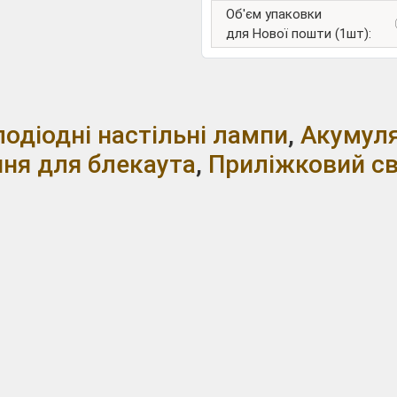
Об'єм упаковки
для Нової пошти (1шт):
лодіодні настільні лампи
,
Акумуля
ння для блекаута
,
Приліжковий св