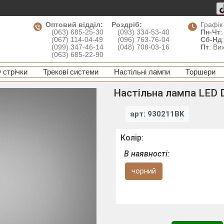
Оптовий відділ:
Роздріб:
Графік
(063) 685-25-30
(093) 334-53-40
Пн-Чт
:
(067) 114-04-49
(096) 763-76-04
Сб-Нд
(099) 347-46-14
(048) 708-03-16
Пт
: Ви
(063) 685-22-90
 стрічки
Трекові системи
Настільні лампи
Торшери
Настільна лампа LED D
арт: 930211BK
Колір:
В наявності:
чорний