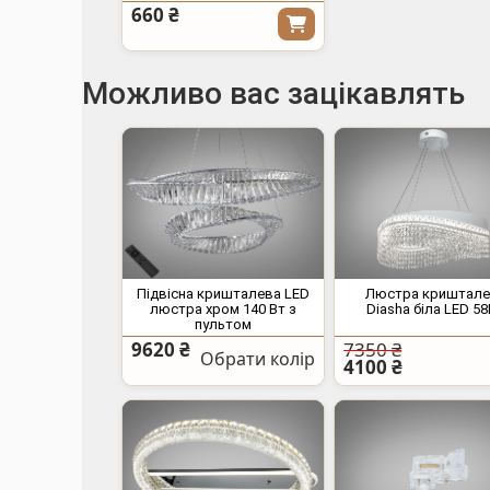
660 ₴
Можливо вас зацікавлять
Підвісна кришталева LED
Люстра криштале
люстра хром 140 Вт з
Diasha біла LED 5
пультом
9620 ₴
7350 ₴
Обрати колір
4100 ₴