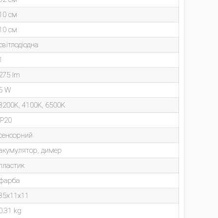
10 см
10 см
світлодіодна
1
275 lm
5 W
3200K, 4100K, 6500K
IP20
сенсорний
акумулятор, димер
пластик
фарба
35x11x11
0.31 kg