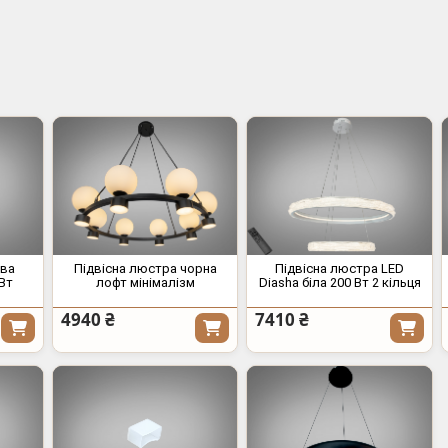
ва
Підвісна люстра чорна
Підвісна люстра LED
8Вт
лофт мінімалізм
Diasha біла 200 Вт 2 кільця
4940 ₴
7410 ₴