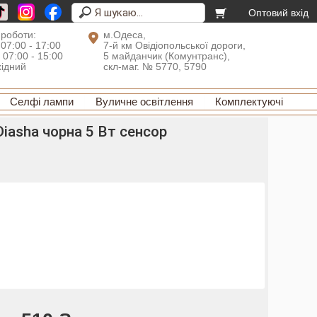
Оптовий вхід
 роботи:
м.Одеса,
 07:00 - 17:00
7-й км Овідіопольської дороги,
: 07:00 - 15:00
5 майданчик (Комунтранс),
хідний
скл-маг. № 5770, 5790
Селфі лампи
Вуличне освітлення
Комплектуючі
iasha чорна 5 Вт сенсор