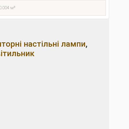
0.004 м³
торні настільні лампи
,
ітильник