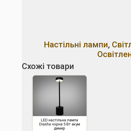
Настільні лампи
,
Світ
Освітле
Схожі товари
LED настільна лампа
Diasha чорна 5 Вт акум
димер