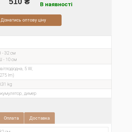
510 ₴
В наявності
натись оптову ціну
В - 32 см
Ш - 10 см
світлодіодна, 5 W,
(275 lm)
0.31 kg
акумулятор, димер
Оплата
Доставка
32 см