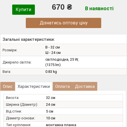
670 ₴
В наявності
Купити
Дізнатись оптову ціну
Загальні характеристики:
В - 32 см
Розміри:
Ш - 24 см
світлодіодна, 25 W,
Джерело світла:
(1375 lm)
Вага:
0.83 kg
Опис
Характеристики
Оплата
Доставка
Висота:
32 см
Ширина (Діаметр):
24 см
Від стіни:
5 см
Діаметр основи:
10 см
Тип кріплення:
монтажна планка