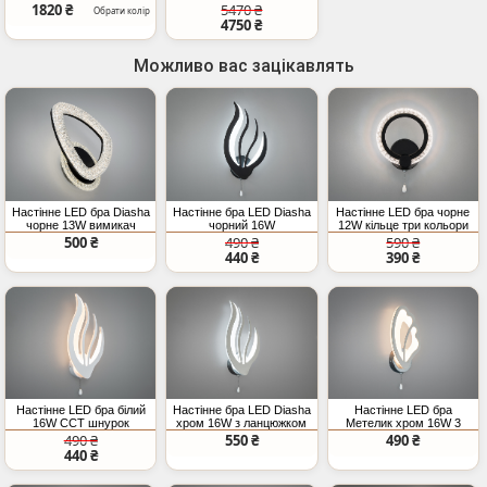
78W
6+2 димер
1820 ₴
5470 ₴
Обрати колір
4750 ₴
Можливо вас зацікавлять
Настінне LED бра Diasha
Настінне бра LED Diasha
Настінне LED бра чорне
чорне 13W вимикач
чорний 16W
12W кільце три кольори
500 ₴
490 ₴
590 ₴
440 ₴
390 ₴
Настінне LED бра білий
Настінне бра LED Diasha
Настінне LED бра
16W CCT шнурок
хром 16W з ланцюжком
Метелик хром 16W 3
режими
490 ₴
550 ₴
490 ₴
440 ₴