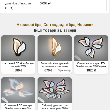
для Нової пошти
0.007 м³
(1шт):
Акрилові бра
,
Світлодіодні бра
,
Новинки
Інші товари з цієї серії
Настінне LED бра Листок
Золотий світлодіодний
Стельова люстра LED
чорний 25W
світильник в спальню,
Diasha чорна 78W пульт
17W
димер
580 ₴
670 ₴
1820 ₴
Обрати колір
Стельова LED люстра
Світлодіодна люстра
Diasha пелюстки біла
пелюстки чорна 220W