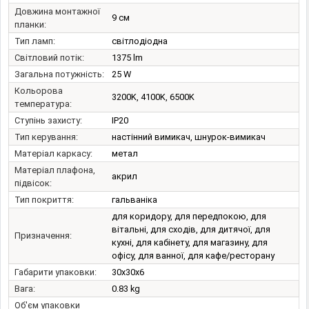
Довжина монтажної
9 см
планки:
Тип ламп:
світлодіодна
Світловий потік:
1375 lm
Загальна потужність:
25 W
Кольорова
3200K, 4100K, 6500K
температура:
Ступінь захисту:
IP20
Тип керування:
настінний вимикач, шнурок-вимикач
Матеріал каркасу:
метал
Матеріал плафона,
акрил
підвісок:
Тип покриття:
гальваніка
для коридору, для передпокою, для
вітальні, для сходів, для дитячої, для
Призначення:
кухні, для кабінету, для магазину, для
офісу, для ванної, для кафе/ресторану
Габарити упаковки:
30x30x6
Вага:
0.83 kg
Об'єм упаковки