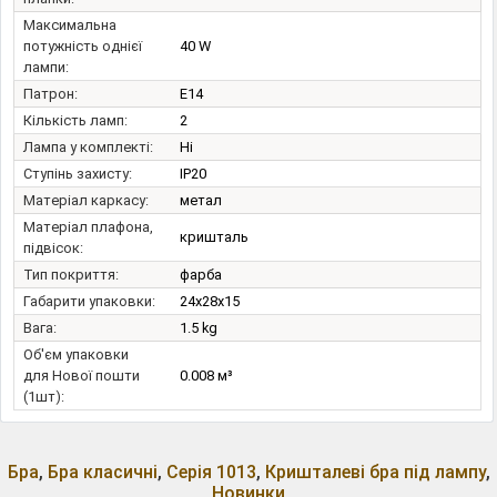
Максимальна
потужність однієї
40 W
лампи:
Патрон:
E14
Кількість ламп:
2
Лампа у комплекті:
Ні
Ступінь захисту:
IP20
Матеріал каркасу:
метал
Матеріал плафона,
кришталь
підвісок:
Тип покриття:
фарба
Габарити упаковки:
24x28x15
Вага:
1.5 kg
Об'єм упаковки
для Нової пошти
0.008 м³
(1шт):
Бра
,
Бра класичні
,
Серія 1013
,
Кришталеві бра під лампу
,
Новинки