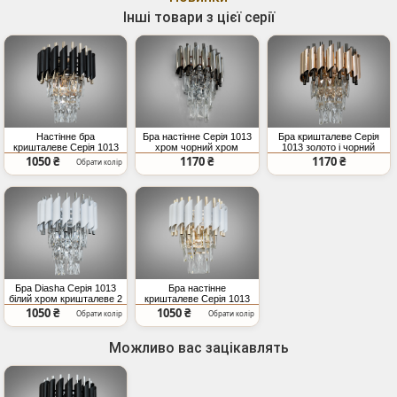
Інші товари з цієї серії
Настінне бра
Бра настінне Серія 1013
Бра кришталеве Серія
кришталеве Серія 1013
хром чорний хром
1013 золото і чорний
чорний та золото 2
кришталеве 2 лампи E14
хром каскад підвісок
1050 ₴
1170 ₴
1170 ₴
Обрати колір
лампи
Бра Diasha Серія 1013
Бра настінне
білий хром кришталеве 2
кришталеве Серія 1013
лампи E14
білий золото 2 лампи
1050 ₴
1050 ₴
Обрати колір
Обрати колір
Можливо вас зацікавлять