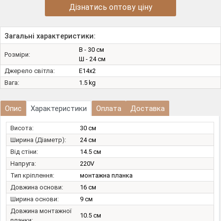
Дізнатись оптову ціну
Загальні характеристики:
В - 30 см
Розміри:
Ш - 24 см
Джерело світла:
E14х2
Вага:
1.5 kg
Опис
Характеристики
Оплата
Доставка
Висота:
30 см
Ширина (Діаметр):
24 см
Від стіни:
14.5 см
Напруга:
220V
Тип кріплення:
монтажна планка
Довжина основи:
16 см
Ширина основи:
9 см
Довжина монтажної
10.5 см
планки: