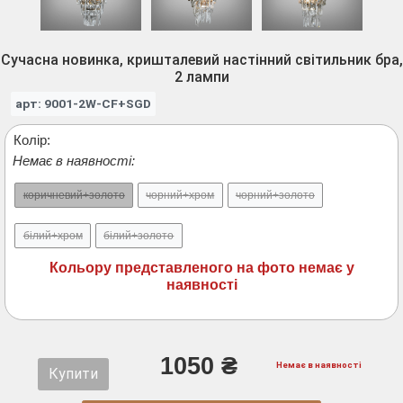
Сучасна новинка, кришталевий настінний світильник бра,
2 лампи
арт: 9001-2W-CF+SGD
Колір:
Немає в наявності:
коричневий+золото
чорний+хром
чорний+золото
білий+хром
білий+золото
Кольору представленого на фото немає у
наявності
1050 ₴
Немає в наявності
Купити