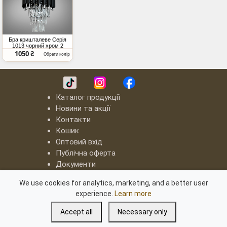
Бра кришталеве Серія
1013 чорний хром 2
лампи E14 сучасний
1050 ₴
Обрати колір
дизайн
Каталог продукції
Новини та акції
Контакти
Кошик
Оптовий вхід
Публічна оферта
Документи
LED люстри "Квадрати"
We use cookies for analytics, marketing, and a better user
Серія "8060"
experience.
Learn more
Серія "8022"
Світлодіодні люстри з димером
Accept all
Necessary only
Освітлення для блекаута