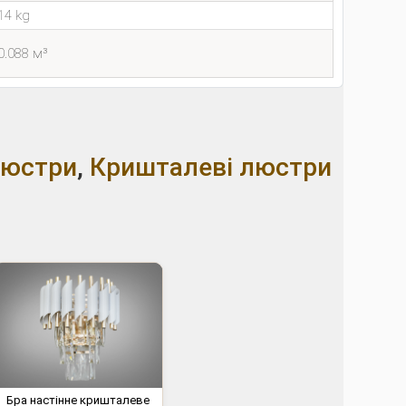
14 kg
0.088 м³
люстри
,
Кришталеві люстри
Бра настінне кришталеве