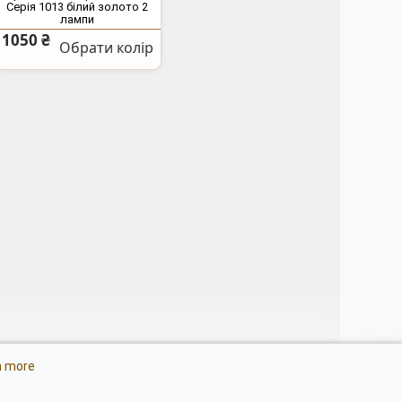
Серія 1013 білий золото 2
лампи
1050 ₴
Обрати колір
тлодіодні люстри з
n more
ером