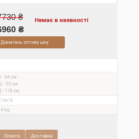
7730 ₴
Немає в наявності
6960 ₴
натись оптову ціну
В - 64 см
Ш - 35 см
Д - 118 см
E14х16
14 kg
Оплата
Доставка