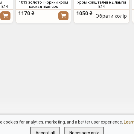
м
1013 золото і чорний хром
хром кришталеве 2 лампи
 E14
каскад підвісок
E14
1170 ₴
1050 ₴
Обрати колір
Документи
Сві
 cookies for analytics, marketing, and a better user experience.
Lear
LED люстри "Квадрати"
дим
Accept all
Necessary only