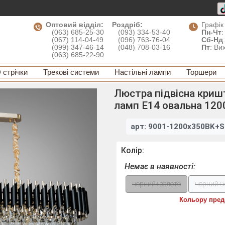
Оптовий відділ:
Роздріб:
Графік
(063) 685-25-30
(093) 334-53-40
Пн-Чт
:
(067) 114-04-49
(096) 763-76-04
Сб-Нд
(099) 347-46-14
(048) 708-03-16
Пт
: Ви
(063) 685-22-90
 стрічки
Трекові системи
Настільні лампи
Торшери
Люстра підвісна криш
ламп E14 овальна 120
арт: 9001-1200x350BK+
Колір:
Немає в наявності:
чорний+золото
чорний+
Кольору пред