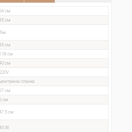
64 см
35 см
Так
35 см
118 см
40 см
220V
монтажна планка
57 см
6 см
47.5 см
40 W