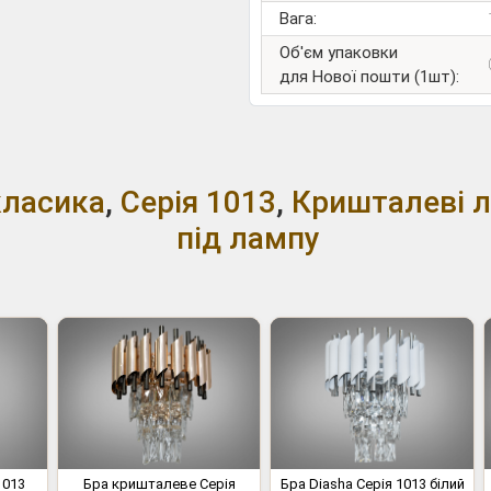
Вага:
Об'єм упаковки
для Нової пошти (1шт):
класика
,
Серія 1013
,
Кришталеві 
під лампу
1013
Бра кришталеве Серія
Бра Diasha Серія 1013 білий