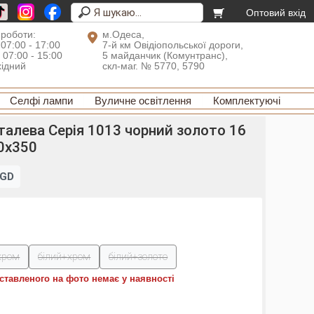
Оптовий вхід
 роботи:
м.Одеса,
 07:00 - 17:00
7-й км Овідіопольської дороги,
: 07:00 - 15:00
5 майданчик (Комунтранс),
хідний
скл-маг. № 5770, 5790
Селфі лампи
Вуличне освітлення
Комплектуючі
талева Серія 1013 чорний золото 16
0x350
SGD
хром
білий+хром
білий+золото
ставленого на фото немає у наявності