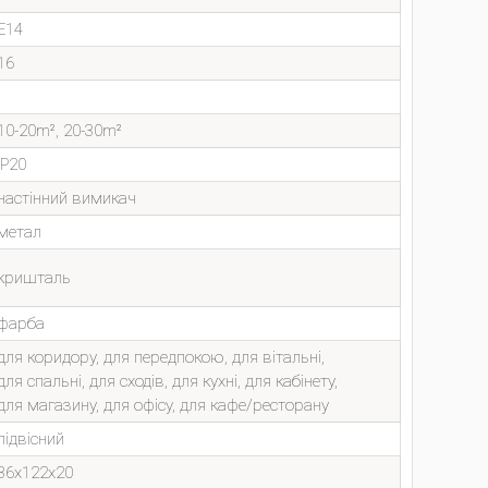
E14
16
10-20m², 20-30m²
IP20
настінний вимикач
метал
кришталь
фарба
для коридору, для передпокою, для вітальні,
для спальні, для сходів, для кухні, для кабінету,
для магазину, для офісу, для кафе/ресторану
підвісний
36x122x20