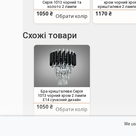
Серія 1013 чорний та
хром чорний хро
золото 2 лампи
кришталеве 2 лампи
1050 ₴
1170 ₴
Обрати колір
Схожі товари
Бра кришталеве Серія
1013 чорний хром 2 лампи
E14 сучасний дизайн
1050 ₴
Обрати колір
Контакти
We use
Кошик
Каталог продукції