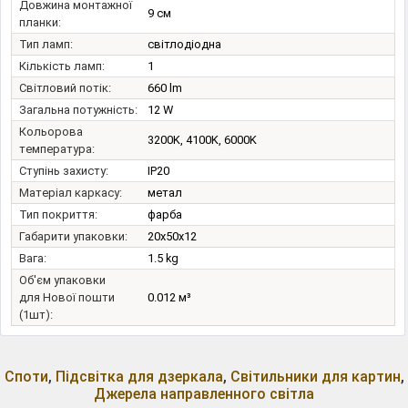
Довжина монтажної
9 см
планки:
Тип ламп:
світлодіодна
Кількість ламп:
1
Світловий потік:
660 lm
Загальна потужність:
12 W
Кольорова
3200K, 4100K, 6000K
температура:
Ступінь захисту:
IP20
Матеріал каркасу:
метал
Тип покриття:
фарба
Габарити упаковки:
20x50x12
Вага:
1.5 kg
Об'єм упаковки
для Нової пошти
0.012 м³
(1шт):
Споти
,
Підсвітка для дзеркала
,
Світильники для картин
,
Джерела направленного світла