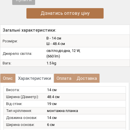
Дізнатись оптову ціну
Загальні характеристики:
В - 14 см
Розміри:
Ш - 48.4 см
світлодіодна, 12 W,
Джерело світла:
(660 lm)
Вага:
1.5 kg
Опис
Характеристики
Оплата
Доставка
Висота:
14 см
Ширина (Діаметр):
48.4 см
Від стіни:
19 см
Тип кріплення:
монтажна планка
Довжина основи:
14 см
Ширина основи:
6 см