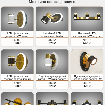
Можливо вас зацікавлять
LED підсвітка для
Настінний LED
Настінний LED
дзеркал 12W золото
світильник Diasha
світильник 12W латунь
білий
чорний золото 9W
для картин
460 ₴
460 ₴
910 ₴
320 ₴
320 ₴
640 ₴
LED підсвітка для
Підсвітка для дзеркал і
Підсвітка для дзеркал
дзеркал золото чорний
картин 3W білий золото
Diasha чорно-золота 3W
12W CCT
LED
460 ₴
460 ₴
460 ₴
320 ₴
320 ₴
320 ₴