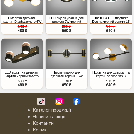
Підсвітка дзеркал і
LED підсвічування для
Настінна LED підсвітка
картин Diasha золото 6W
дзеркал 9W чорний
Diasha чорний золото 15
золото
Вт
690 ₴
800 ₴
910 ₴
480 ₴
560 ₴
640 ₴
LED підсвітка дзеркал і
Підсвічування для
Підсвітка для дзеркал та
картин чорний золото
дзеркал і картин 15W
картин золото 9W 3
8W
модулі
690 ₴
1130 ₴
910 ₴
480 ₴
850 ₴
640 ₴
Каталог продукції
Новини та акції
Контакти
Кошик