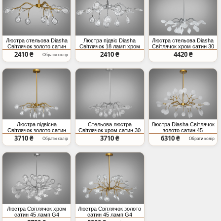
Люстра стельова Diasha
Люстра підвіс Diasha
Люстра стельова Diasha
Світлячок золото сатин
Світлячок 18 ламп хром
Світлячок хром сатин 30
18 ламп G4
сатин
ламп
2410 ₴
2410 ₴
4420 ₴
Обрати колір
Люстра підвісна
Стельова люстра
Люстра Diasha Світлячок
Світлячок золото сатин
Світлячок хром сатин 30
золото сатин 45
30 ламп
ламп
плафонів
3710 ₴
3710 ₴
6310 ₴
Обрати колір
Обрати колір
Люстра Світлячок хром
Люстра Світлячок золото
сатин 45 ламп G4
сатин 45 ламп G4