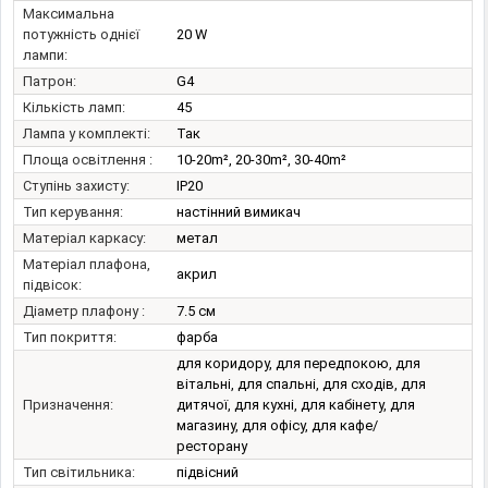
Максимальна
потужність однієї
20 W
лампи:
Патрон:
G4
Кількість ламп:
45
Лампа у комплекті:
Так
Площа освітлення :
10-20m², 20-30m², 30-40m²
Ступінь захисту:
IP20
Тип керування:
настінний вимикач
Матеріал каркасу:
метал
Матеріал плафона,
акрил
підвісок:
Діаметр плафону :
7.5 см
Тип покриття:
фарба
для коридору, для передпокою, для
вітальні, для спальні, для сходів, для
Призначення:
дитячої, для кухні, для кабінету, для
магазину, для офісу, для кафе/
ресторану
Тип світильника:
підвісний