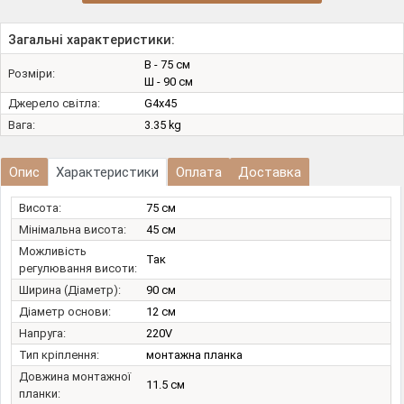
Загальні характеристики:
В - 75 см
Розміри:
Ш - 90 см
Джерело світла:
G4х45
Вага:
3.35 kg
Опис
Характеристики
Оплата
Доставка
Висота:
75 см
Мінімальна висота:
45 см
Можливість
Так
регулювання висоти:
Ширина (Діаметр):
90 см
Діаметр основи:
12 см
Напруга:
220V
Тип кріплення:
монтажна планка
Довжина монтажної
11.5 см
планки: