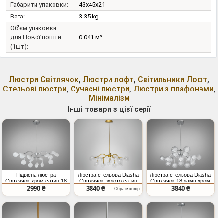
Габарити упаковки:
43x45x21
Вага:
3.35 kg
Об'єм упаковки
для Нової пошти
0.041 м³
(1шт):
Люстри Світлячок
,
Люстри лофт
,
Світильники Лофт
,
Стельові люстри
,
Сучасні люстри
,
Люстри з плафонами
,
Мінімалізм
Інші товари з цієї серії
Підвісна люстра
Люстра стельова Diasha
Люстра стельова Diasha
Світлячок хром сатин 18
Світлячок золото сатин
Світлячок 18 ламп хром
ламп G4
18 плафонів
сатин
2990 ₴
3840 ₴
3840 ₴
Обрати колір