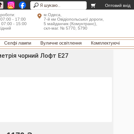
Оптовий вхід
 роботи:
м.Одеса,
 07:00 - 17:00
7-й км Овідіопольської дороги,
: 07:00 - 15:00
5 майданчик (Комунтранс),
хідний
скл-маг. № 5770, 5790
Селфі лампи
Вуличне освітлення
Комплектуючі
метрія чорний Лофт Е27