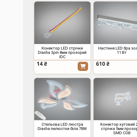
Конектор LED стрічки
Настінне LED бра з
Diasha 3pin 8мм прозорий
11 Вт
IDC
14 ₴
610 ₴
Стельова LED люстра
Конектор кутовий 
Diasha пелюстки біла 78W
стрічка 5мм прозо
SMD COB