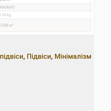
36x36x30
1.05 kg
0.008 м³
підвіси
,
Підвіси
,
Мінімалізм