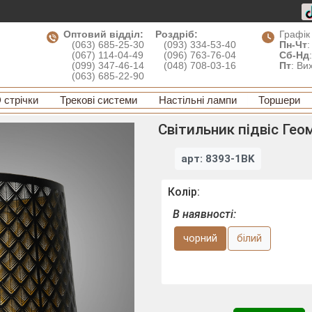
Оптовий відділ:
Роздріб:
Графік
(063) 685-25-30
(093) 334-53-40
Пн-Чт
:
(067) 114-04-49
(096) 763-76-04
Сб-Нд
(099) 347-46-14
(048) 708-03-16
Пт
: Ви
(063) 685-22-90
 стрічки
Трекові системи
Настільні лампи
Торшери
Світильник підвіс Гео
арт: 8393-1BK
Колір:
В наявності:
чорний
білий