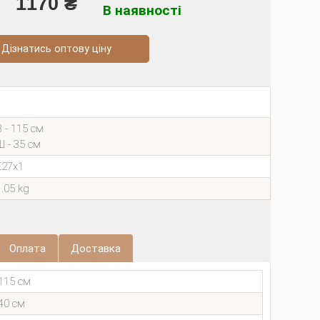
1170 ₴
В наявності
натись оптову ціну
В - 115 см
Ш - 35 см
E27х1
1.05 kg
Оплата
Доставка
115 см
40 см