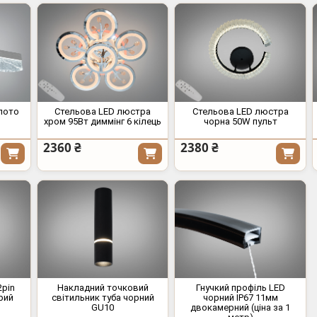
олото
Стельова LED люстра
Стельова LED люстра
хром 95Вт диммінг 6 кілець
чорна 50W пульт
2360 ₴
2380 ₴
2pin
Накладний точковий
Гнучкий профіль LED
рий
світильник туба чорний
чорний IP67 11мм
GU10
двокамерний (ціна за 1