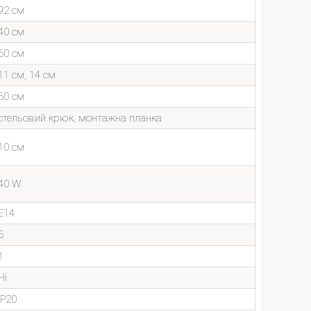
92 см
40 см
60 см
11 см, 14 см
50 см
стельовий крюк, монтажна планка
10 см
40 W
E14
5
1
Ні
IP20