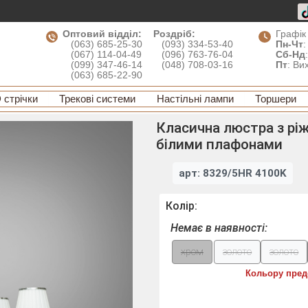
Оптовий відділ:
Роздріб:
Графік
(063) 685-25-30
(093) 334-53-40
Пн-Чт
:
(067) 114-04-49
(096) 763-76-04
Сб-Нд
(099) 347-46-14
(048) 708-03-16
Пт
: Ви
(063) 685-22-90
 стрічки
Трекові системи
Настільні лампи
Торшери
Класична люстра з ріж
білими плафонами
арт: 8329/5HR 4100K
Колір:
Немає в наявності:
хром
золото
золото
Кольору пред