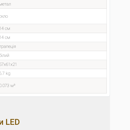
метал
скло
14 см
14 см
трапеція
білий
57x61x21
6.7 kg
0.073 м³
и LED