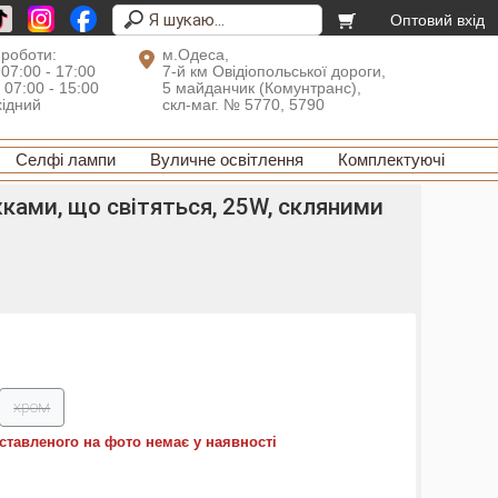
Оптовий вхід
 роботи:
м.Одеса,
 07:00 - 17:00
7-й км Овідіопольської дороги,
: 07:00 - 15:00
5 майданчик (Комунтранс),
хідний
скл-маг. № 5770, 5790
Селфі лампи
Вуличне освітлення
Комплектуючі
ками, що світяться, 25W, скляними
хром
ставленого на фото немає у наявності