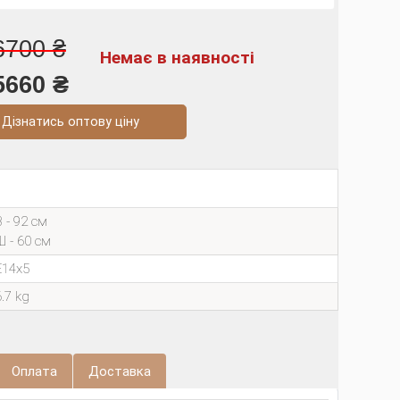
6700 ₴
Немає в наявності
5660 ₴
натись оптову ціну
В - 92 см
Ш - 60 см
E14х5
6.7 kg
Оплата
Доставка