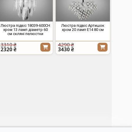
Люстра підвіс 18039-600CH
Люстра підвіс Артишок
хром 13 ламп діаметр 60
хром 20 ламп E14 80 см
см скляні пелюстки
3310 ₴
4290 ₴
2320 ₴
3430 ₴