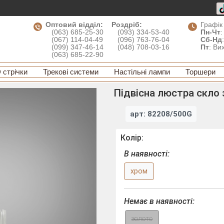
Оптовий відділ:
Роздріб:
Графік
(063) 685-25-30
(093) 334-53-40
Пн-Чт
:
(067) 114-04-49
(096) 763-76-04
Сб-Нд
(099) 347-46-14
(048) 708-03-16
Пт
: Ви
(063) 685-22-90
 стрічки
Трекові системи
Настільні лампи
Торшери
Підвісна люстра скло
арт: 82208/500G
Колір:
В наявності:
хром
Немає в наявності:
золото