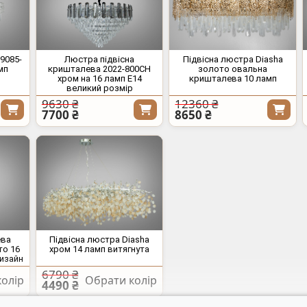
9085-
Люстра підвісна
Підвісна люстра Diasha
мп
кришталева 2022-800CH
золото овальна
хром на 16 ламп E14
кришталева 10 ламп
великий розмір
9630 ₴
12360 ₴
7700 ₴
8650 ₴
ева
Підвісна люстра Diasha
то 16
хром 14 ламп витягнута
дизайн
6790 ₴
олір
Обрати колір
4490 ₴