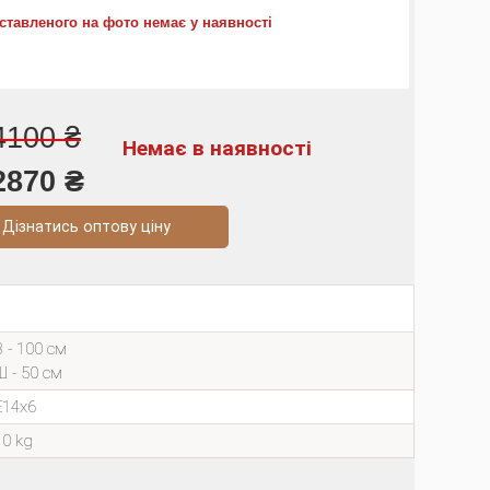
ставленого на фото немає у наявності
4100 ₴
Немає в наявності
2870 ₴
натись оптову ціну
В - 100 см
Ш - 50 см
E14х6
10 kg