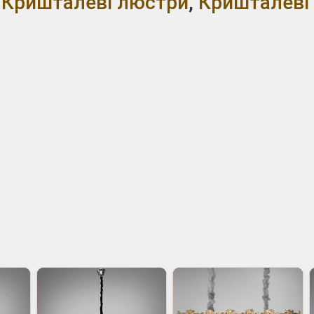
,
Кришталеві люстри
,
Кришталеві 