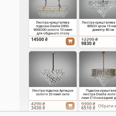
Люстра кришталева
Люстра кришталева 
підвісна Diasha D893-
800CH хром 19 ла
900X300 золото 10 ламп
діаметр 80 см
для обіднього столу
14500 ₴
12290 ₴
9830 ₴
Люстра підвісна Артишок
Підвісна криштал
золото 20 ламп скло
люстра Diasha золо
ламп E14 каскадний 
4290 ₴
9300 ₴
Обрати к
3430 ₴
6510 ₴