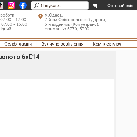
Оптовий вхід
 роботи:
м.Одеса,
 07:00 - 17:00
7-й км Овідіопольської дороги,
: 07:00 - 15:00
5 майданчик (Комунтранс),
хідний
скл-маг. № 5770, 5790
Селфі лампи
Вуличне освітлення
Комплектуючі
 золото 6xE14