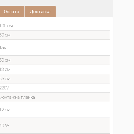
Оплата
Доставка
100 см
50 см
Так
50 см
13 см
65 см
220V
монтажна планка
12 см
40 W