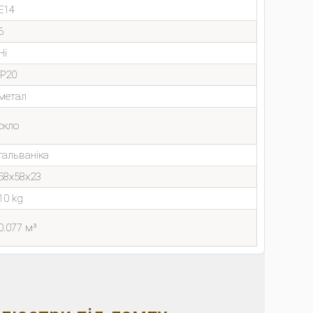
E14
6
Ні
IP20
метал
скло
гальваніка
58x58x23
10 kg
0.077 м³