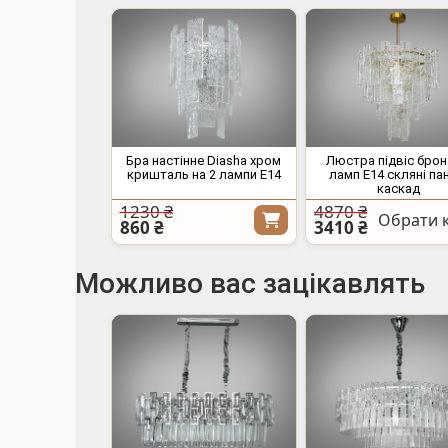
Бра настінне Diasha хром
Люстра підвіс брон
кришталь на 2 лампи E14
ламп E14 скляні па
каскад
1230 ₴
4870 ₴
Обрати к
860 ₴
3410 ₴
Можливо вас зацікавлять