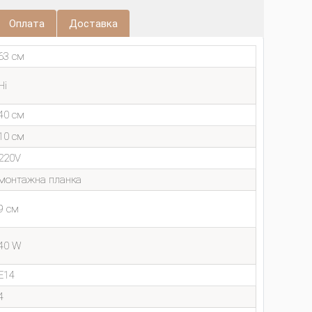
Оплата
Доставка
63 см
Ні
40 см
10 см
220V
монтажна планка
9 см
40 W
E14
4