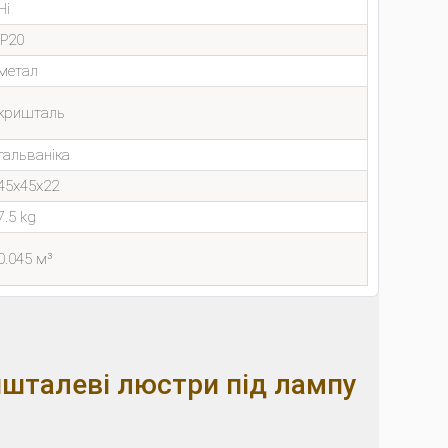
Ні
IP20
метал
кришталь
гальваніка
45x45x22
7.5 kg
0.045 м³
шталеві люстри під лампу