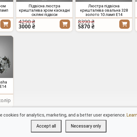
ром
Підвісна люстра
Люстра підвісна
 ламп
кришталева хром каскадні
кришталева овальна 328
скляні підвіси
золото 10 ламп E14
4290 ₴
8390 ₴
3000 ₴
5870 ₴
asha
E14
олір
Документи
Сві
 cookies for analytics, marketing, and a better user experience.
Lear
LED люстри "Квадрати"
дим
Accept all
Necessary only
Серія "8060"
Осв
Серія "8022"