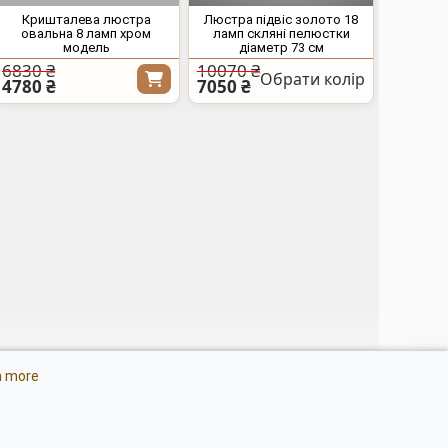
Кришталева люстра
Люстра підвіс золото 18
овальна 8 ламп хром
ламп скляні пелюстки
модель
діаметр 73 см
6830 ₴
10070 ₴
Обрати колір
4780 ₴
7050 ₴
тлодіодні люстри з
n more
ером
ітлення для блекаута