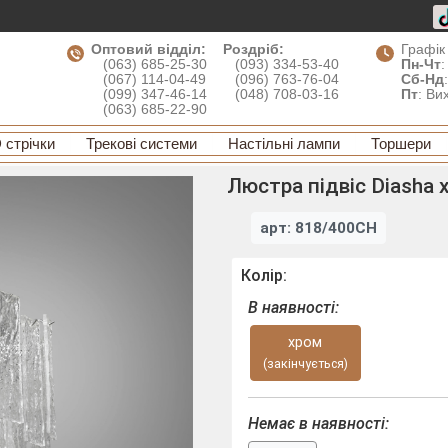
Оптовий відділ:
Роздріб:
Графік
(063) 685-25-30
(093) 334-53-40
Пн-Чт
:
(067) 114-04-49
(096) 763-76-04
Сб-Нд
(099) 347-46-14
(048) 708-03-16
Пт
: Ви
(063) 685-22-90
 стрічки
Трекові системи
Настільні лампи
Торшери
Люстра підвіс Diasha 
арт: 818/400CH
Колір:
В наявності:
хром
(закінчується)
Немає в наявності: