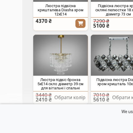
Люстра підвісна
Підвісна люстра х
кришталева Diasha хром
скляні пелюстки 18
12xE14
діаметр 73 см
4370 ₴
7290 ₴
5100 ₴
Люстра підвіс бронза
Підвісна люстра Di
5xE14 скло діаметр 39 см
хром кришталь 10x
для вітальні і спальні
3440 ₴
7010 ₴
Обрати колір
Обрати к
2410 ₴
5610 ₴
Контакти
We use
Кошик
Каталог продукції
Оптовий вхід
Новини та акції
Публічна оферта