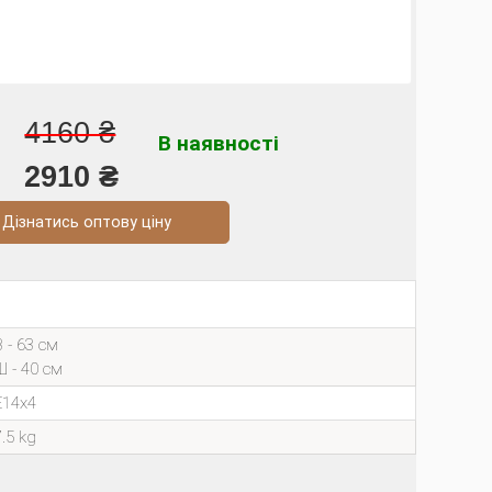
4160 ₴
В наявності
2910 ₴
натись оптову ціну
В - 63 см
Ш - 40 см
E14х4
7.5 kg