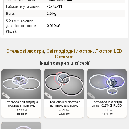
Габарити упаковки:
42x42x11
Вага:
2.6 kg
Об'єм упаковки
для Нової пошти
0.019 м³
(1шт):
Стельові люстри
,
Світлодіодні люстри
,
Люстри LED
,
Стельові
Інші товари з цієї серії
Стельова світлодіодна
Стельова led люстра з
Світлодіодна люстра
люстра з пультом,
пультом, димером,
смарт 8174-3HRLED
підсвіткою, 120W, хром
підсвіткою, 75Вт, чорна
хром 75Вт з пультом
3700 ₴
2640 ₴
3380 ₴
3430 ₴
2440 ₴
3130 ₴