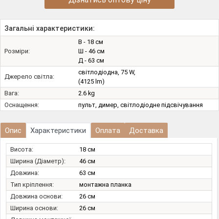
Загальні характеристики:
В - 18 см
Розміри:
Ш - 46 см
Д - 63 см
світлодіодна, 75 W,
Джерело світла:
(4125 lm)
Вага:
2.6 kg
Оснащення:
пульт, димер, світлодіодне підсвічування
Опис
Характеристики
Оплата
Доставка
Висота:
18 см
Ширина (Діаметр):
46 см
Довжина:
63 см
Тип кріплення:
монтажна планка
Довжина основи:
26 см
Ширина основи:
26 см