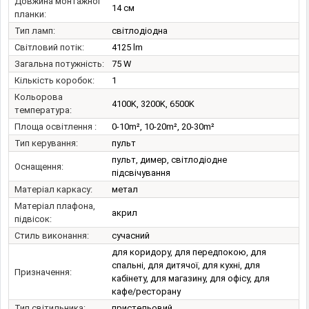
Довжина монтажної
14 см
планки:
Тип ламп:
світлодіодна
Світловий потік:
4125 lm
Загальна потужність:
75 W
Кількість коробок:
1
Кольорова
4100K, 3200K, 6500K
температура:
Площа освітлення :
0-10m², 10-20m², 20-30m²
Тип керування:
пульт
пульт, димер, світлодіодне
Оснащення:
підсвічування
Матеріал каркасу:
метал
Матеріал плафона,
акрил
підвісок:
Стиль виконання:
сучасний
для коридору, для передпокою, для
спальні, для дитячої, для кухні, для
Призначення:
кабінету, для магазину, для офісу, для
кафе/ресторану
Тип світильника:
пристельовий